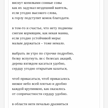
виснут копилками сонные совы
как их задумал нездешний ваятель,
если угодно высокого слова,
к горлу подступит комок благодати.
в том-то и счастье, что нету подмены
снегам кормящим, как некая манна,
если угодно устойчивой меры:
малым держаться – тоже немало.
выбрать ли утро по строчке подробно,
белку вспугнуть ли с белесых акаций,
дерева взглядом касаться удобно,
сердцу угодно открытым казаться,
чтоб прикасаться, чтоб прикасалось
низкое небо всей плотью и дробно
каждой крупинкою, как оказалось
от сопричастности сердцу удобно.
в области неги печалью дразниться