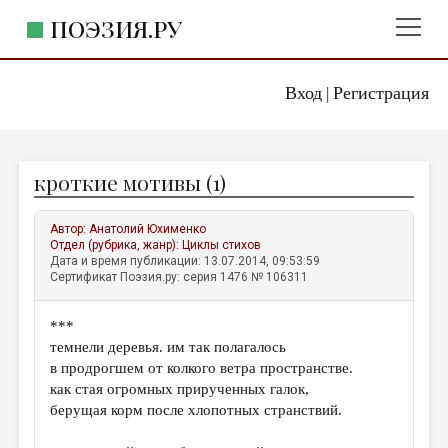
ПОЭЗИЯ.РУ
Вход
Регистрация
ГЛАВНОЕ МЕНЮ
|
ПОЭЗИЯ.РУ
ИЗДАТЕЛЬСТВО
кроткие мотивы (1)
ЖАНРЫ
АВТОРЫ
Автор:
Анатолий Юхименко
Отдел (рубрика, жанр):
Циклы стихов
КОММЕНТАРИИ
Дата и время публикации: 13.07.2014, 09:53:59
Сертификат Поэзия.ру: серия 1476 № 106311
ЛИТСАЛОН
***
НОВОСТИ
темнели деревья. им так полагалось
ПРАВИЛА САЙТА
в продрогшем от колкого ветра пространстве.
как стая огромных прирученных галок,
берущая корм после хлопотных странствий.
ОТДЕЛЫ И РУБРИКИ
ИЗБРАННОЕ