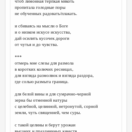
чтоб лимонная терпкая мякоть
пропитала голодные поры
не обученных радовать/плакать.
и сбиваясь на мысли о Боге
и о низком искусе искусства,
дай осилить кусочек дороги
от чутья и до чувства.
***
отмерь мне слезы для размола
в коротких колючих ресницах,
для взгляда размолвок и взгляда раздора,
где солью размыта граница.
для белой вины и для сумрачно-черной
зерна бы отменной натуры
с целебной, целинной, нетронутой, сорной
земли, чуть священней, чем суры.
с такой целины и берут урожаи
высоких и праздничных качеств,