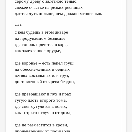
серому древу с залетною тенью.
свежее счастье на резких ресницах
длится чуть дольше, чем должно мгновенью.
***
с кем будешь в этом январе
на продуваемом безлюдье,
где тополь прячется в коре,
как зачехленное орудье,
где воронье – есть пепел груш
на обесснеженных и бедных
ветвях вокзальных или груз,
доставленный из чрева бездны,
где превращают в пух и прах
тугую плоть второго тома,
где снег сутулится в полях,
как тот, кто отлучен от дома,
где не разместится в крови,
продымленной от произвола,