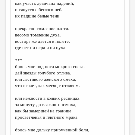
как участь девичьих падений,
и тянутся с беглого неба
их падшие белые тени.
прекрасно томление плоти.
весомо томление духа.
восторг же дается в полете,
где нет ни пера и ни пуха.
***
брось мне под ноги мокрого снега.
дай звезды голубого отлива.
или льстивого женского смеха,
что играет, как месяц с отливом.
или нежности в колких ресницах
за минуту до влажного взмаха,
как бы замершей на границе
просветленья и плотного мрака.
брось мне дольку прирученной боли,