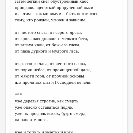
затем легкий снег обустроенный хаос
приправил щепоткой прирученной выси
ДАЙДЖЕСТ
и с этим – как минимум – быть полагалось
ПРОИЗВЕДЕНИЯ
тому, кто рожден, уличен и зависим
ПЕРЕВОДЫ
от чистого снега, от серого древа,
от кровь наводнившего мелкого беса,
КОНКУРСЫ
от запаха хвои, от божьего гнева,
ДЕТСКАЯ КОМНАТА
от глаза дурного и мудрого леса,
КНИЖНАЯ ПОЛКА
от лестного часа, от честного слова,
от порчи небес, от прочищенной дали,
ОБЗОР ЛИТЕРАТУРЫ
от мякоти горя, от прочной основы
СТРАНИЦЫ ПАМЯТИ
для пролитых глаз и Господней печали.
ОБЪЯВЛЕНИЯ
***
уже деревья строгие, как смерть.
КОЛОНКА РЕДАКТОРА
уже опасно оставаться подле.
уже их профиль высох, будто смерд
РЕДКОЛЛЕГИЯ
на панском поле.
ОТ РЕДАКЦИИ
уже и тополь и залетный клен