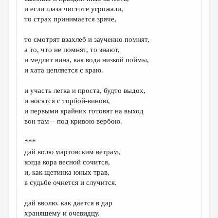
и если глаза чистоте угрожали,
то страх принимается зряче,
то смотрят взахлеб и заученно помнят,
а то, что не помнят, то знают,
и медлит вина, как вода низкой поймы,
и хата цепляется с краю.
и участь легка и проста, будто выдох,
и носятся с торбой-виною,
и первыми крайних готовят на выход
вон там – под кривою вербою.
***
дай волю мартовским ветрам,
когда кора весной сочится,
и, как щетинка юных трав,
в судьбе очнется и случится.
дай вволю. как дается в дар
хранящему и очевидцу.