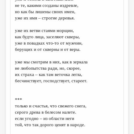
МАЛАЯ ПРОЗА
не те, какими созданы издревле,
но как бы лишены своих имен,
ЭССЕИСТИКА
уже их имя – строгие деревья.
ЛИТЕРАТУРОВЕДЕНИЕ
уже их ветви стаями морщин,
КУЛЬТУРОВЕДЕНИЕ
как будто лица, заселяют скверы,
уже в повадках что-то от мужчин,
ПУБЛИЦИСТИКА
берущих и от скверны и от веры.
РЕЦЕНЗИРОВАНИЕ
уже мы смотрим в них, как в зеркала
ЦИКЛЫ ПУБЛИКАЦИЙ
не любопытства ради, но, скорее,
их страха – как там веточка легла,
ТРЕДИАКОВСКИЙ
бесчинствует, господствует, стареет.
МЕДИА
ВКОНТАКТЕ
***
только и счастья, что свежего снега,
серого древа в белесом налете.
если угодно – из области неги
той, что так дорого ценят в народе.