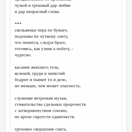
чужой и грешный дар любви
и дар напрасный слова.
***
скольженье пера по бумаге,
подошвы по чуткому снегу,
что пенится, следуя браге,
готовясь, как узник к побегу, -
чудесно.
касание женского тела,
коленей, груди и запястий
бодрит и пьянит то и дело,
но меньше, чем может опасность.
служение ветреным музам,
стяжательство сдельных пророчеств
с затворничеством союзно,
но кроче сиротств одиночеств.
греховно свершение снега,