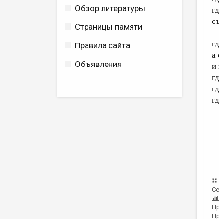
Обзор литературы
г
с
Страницы памяти
гд
Правила сайта
а
Объявления
и
г
г
г
Се
Пр
Пр