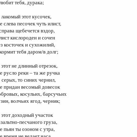
 любит тебя, дурака;
а лакомый этот кусочек,
е слева песочек чуть илист,
 справа щебечется вздор,
 лист кислороден и сочен
ез косточек и сухожилий,
 кормит тебя даром/в долг;
а этот не длинный отрезок,
де русло реки – та же ручка
о серых, то синих чернил,
де придан весомый довесок
обровых, косульих, барсучьих
узин, волчьих ягод, черник;
а этот доходный участок
азальтно-песчаного груза,
е пьян ты озоном с утра,
е время не ведает часа,