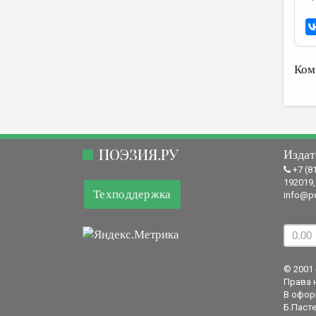
Ком
ПОЭЗИЯ.РУ
Издат
+7 (8
192019,
Техподдержка
info@po
© 2001 
Права 
В офор
Б.Пасте