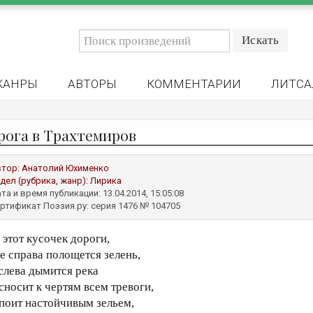
ЖАНРЫ
АВТОРЫ
КОММЕНТАРИИ
ЛИТСА
рога в Трахтемиров
втор:
Анатолий Юхименко
дел (рубрика, жанр):
Лирика
та и время публикации: 13.04.2014, 15:05:08
ртификат Поэзия.ру: серия 1476 № 104705
 этот кусочек дороги,
де справа полощется зелень,
 слева дымится река
 сносит к чертям всем тревоги,
 поит настойчивым зельем,