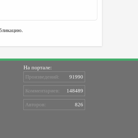
бликацию.
На портале:
Произведений:
91990
Комментариев:
148489
Авторов:
826