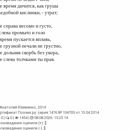
де время дичится, как груша
ъедобной кислинки, - утрат;
е справа весомо и густо,
 слева промыто и голо
 время пускается вплавь,
де грузной печали не грустно,
де дольняя скорбь без укора,
де слева толчками ты прав.
Анатолий Юхименко
, 2014
ртификат Поэзия.ру: серия 1476 № 104705 от 13.04.2014
0 |
0 |
1454 |
08.08.2026. 15:23:14
оизведение оценили (+): []
оизведение оценили (-): []