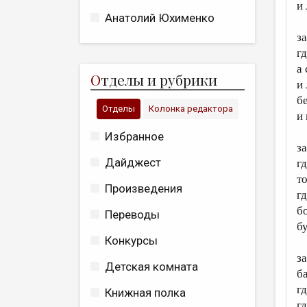
и
Анатолий Юхименко
з
гд
а
О
тделы и рубрики
и
б
Отделы
Колонка редактора
и
Избранное
з
Дайджест
г
т
Произведения
г
б
Переводы
б
Конкурсы
з
Детская комната
б
гд
Книжная полка
гд