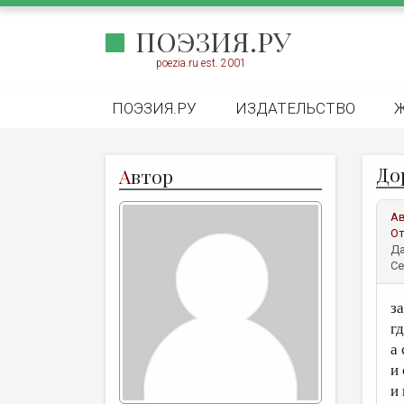
ПОЭЗИЯ.РУ
poezia.ru est. 2001
ПОЭЗИЯ.РУ
ИЗДАТЕЛЬСТВО
До
А
втор
А
От
Да
Се
за
г
а
и
и