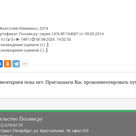
Анатолий Юхименко
, 2014
ртификат Поэзия.ру: серия 1476 № 104007 от 09.03.2014
0 |
0 |
1487 |
06.08.2026. 14:02:53
оизведение оценили (+): []
оизведение оценили (-): []
ментариев пока нет. Приглашаем Вас прокомментировать пу
ельство Поэзия.ру
12) 679-07-70
 Санкт-Петербург, ул. Хрустальная, 18, офис 412