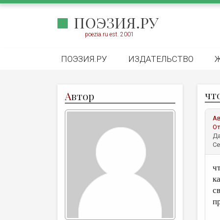
ПОЭЗИЯ.РУ
poezia.ru est. 2001
ПОЭЗИЯ.РУ
ИЗДАТЕЛЬСТВО
чт
А
втор
А
От
Да
Се
ч
ка
с
п