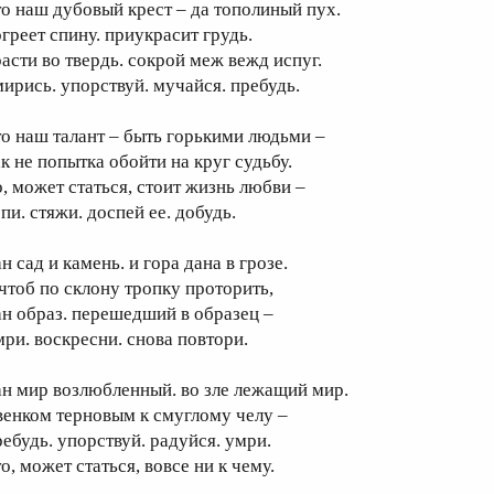
то наш дубовый крест – да тополиный пух.
огреет спину. приукрасит грудь.
расти во твердь. сокрой меж вежд испуг.
мирись. упорствуй. мучайся. пребудь.
то наш талант – быть горькими людьми –
ак не попытка обойти на круг судьбу.
о, может статься, стоит жизнь любви –
пи. стяжи. доспей ее. добудь.
н сад и камень. и гора дана в грозе.
 чтоб по склону тропку проторить,
ан образ. перешедший в образец –
мри. воскресни. снова повтори.
ан мир возлюбленный. во зле лежащий мир.
 венком терновым к смуглому челу –
ребудь. упорствуй. радуйся. умри.
о, может статься, вовсе ни к чему.