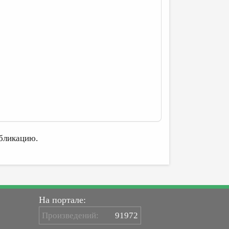
бликацию.
На портале:
Произведений:
91972