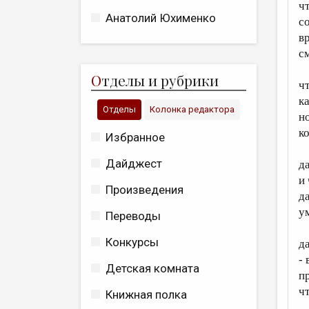
ч
Анатолий Юхименко
с
в
с
О
тделы и рубрики
ч
к
Отделы
Колонка редактора
н
ко
Избранное
Дайджест
да
и
Произведения
д
у
Переводы
Конкурсы
д
-
Детская комната
п
чт
Книжная полка