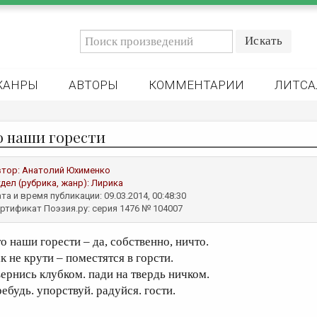
ЖАНРЫ
АВТОРЫ
КОММЕНТАРИИ
ЛИТСА
о наши горести
втор:
Анатолий Юхименко
дел (рубрика, жанр):
Лирика
та и время публикации: 09.03.2014, 00:48:30
ртификат Поэзия.ру: серия 1476 № 104007
то наши горести – да, собственно, ничто.
к не крути – поместятся в горсти.
вернись клубком. пади на твердь ничком.
ребудь. упорствуй. радуйся. гости.