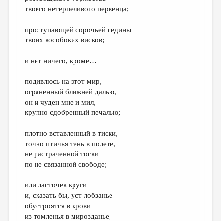
МАЛАЯ ПРОЗА
твоего нетерпеливого первенца;
ЭССЕИСТИКА
проступающей сорочьей седины
ЛИТЕРАТУРОВЕДЕНИЕ
твоих кособоких висков;
КУЛЬТУРОВЕДЕНИЕ
и нет ничего, кроме…
ПУБЛИЦИСТИКА
подивлюсь на этот мир,
РЕЦЕНЗИРОВАНИЕ
ограненный ближней далью,
он и чуден мне и мил,
ЦИКЛЫ ПУБЛИКАЦИЙ
крупно сдобренный печалью;
ТРЕДИАКОВСКИЙ
плотно вставленный в тиски,
МЕДИА
точно птичья тень в полете,
не растраченной тоски
ВКОНТАКТЕ
по не связанной свободе;
или ласточек круги
и, сказать бы, уст лобзанье
обустроятся в крови
из томленья в мирозданье;