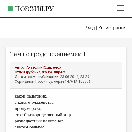
ПОЭЗИЯ.РУ
Вход
Регистрация
ГЛАВНОЕ МЕНЮ
|
ПОЭЗИЯ.РУ
ИЗДАТЕЛЬСТВО
Тема с продолжениемем I
ЖАНРЫ
АВТОРЫ
Автор:
Анатолий Юхименко
Отдел (рубрика, жанр):
Лирика
КОММЕНТАРИИ
Дата и время публикации: 23.06.2014, 23:29:11
Сертификат Поэзия.ру: серия 1476 № 105976
ЛИТСАЛОН
какой дальтоник,
НОВОСТИ
с какого блаженства
ПРАВИЛА САЙТА
пронумеровал
этот близкородственный мир
разноцветных полутонов
ОТДЕЛЫ И РУБРИКИ
светом белым?..
ИЗБРАННОЕ