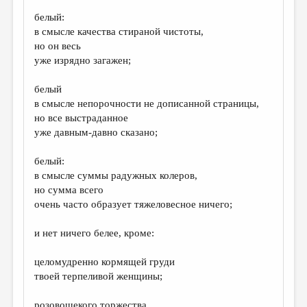
белый:
ДАЙДЖЕСТ
в смысле качества стираной чистоты,
ПРОИЗВЕДЕНИЯ
но он весь
уже изрядно загажен;
ПЕРЕВОДЫ
белый
КОНКУРСЫ
в смысле непорочности не дописанной страницы,
ДЕТСКАЯ КОМНАТА
но все выстраданное
уже давным-давно сказано;
КНИЖНАЯ ПОЛКА
белый:
ОБЗОР ЛИТЕРАТУРЫ
в смысле суммы радужных колеров,
СТРАНИЦЫ ПАМЯТИ
но сумма всего
очень часто образует тяжеловесное ничего;
ОБЪЯВЛЕНИЯ
и нет ничего белее, кроме:
КОЛОНКА РЕДАКТОРА
целомудренно кормящей груди
РЕДКОЛЛЕГИЯ
твоей терпеливой женщины;
ОТ РЕДАКЦИИ
розовощекого торжества