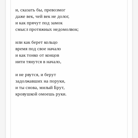
и, сказать бы, превозмог
даже век, чей век не долог,
и как прячут под замок
смысл протяжных недомолвок;
или как берет кольцо
время под свое начало
и как тонко от концов
нити тянутся в начало,
и не рвутся, и берут
задолжавших на поруки,
и ты снова, милый Брут,
кровушкой омоешь руки.