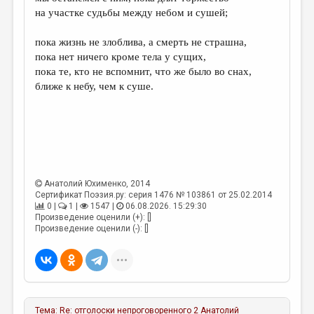
МАЛАЯ ПРОЗА
на участке судьбы между небом и сушей;
ЭССЕИСТИКА
пока жизнь не злоблива, а смерть не страшна,
ЛИТЕРАТУРОВЕДЕНИЕ
пока нет ничего кроме тела у сущих,
пока те, кто не вспомнит, что же было во снах,
КУЛЬТУРОВЕДЕНИЕ
ближе к небу, чем к суше.
ПУБЛИЦИСТИКА
РЕЦЕНЗИРОВАНИЕ
ЦИКЛЫ ПУБЛИКАЦИЙ
ТРЕДИАКОВСКИЙ
Анатолий Юхименко
, 2014
Сертификат Поэзия.ру: серия 1476 № 103861 от 25.02.2014
МЕДИА
0 |
1 |
1547 |
06.08.2026. 15:29:30
Произведение оценили (+): []
ВКОНТАКТЕ
Произведение оценили (-): []
Тема:
Re: отголоски непроговоренного 2
Анатолий