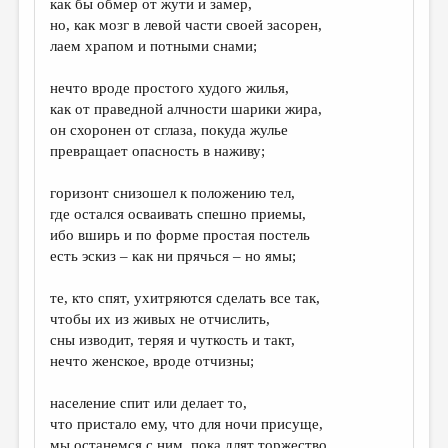
как бы обмер от жути и замер,
но, как мозг в левой части своей засорен,
ДАЙДЖЕСТ
лаем храпом и потными снами;
ПРОИЗВЕДЕНИЯ
нечто вроде простого худого жилья,
ПЕРЕВОДЫ
как от праведной алчности шарики жира,
он схоронен от сглаза, покуда жулье
КОНКУРСЫ
превращает опасность в наживу;
ДЕТСКАЯ КОМНАТА
горизонт снизошел к положению тел,
КНИЖНАЯ ПОЛКА
где остался осваивать спешно приемы,
ибо вширь и по форме простая постель
ОБЗОР ЛИТЕРАТУРЫ
есть эскиз – как ни прячься – но ямы;
СТРАНИЦЫ ПАМЯТИ
те, кто спят, ухитряются сделать все так,
ОБЪЯВЛЕНИЯ
чтобы их из живых не отчислить,
сны изводит, теряя и чуткость и такт,
КОЛОНКА РЕДАКТОРА
нечто женское, вроде отчизны;
РЕДКОЛЛЕГИЯ
население спит или делает то,
ОТ РЕДАКЦИИ
что пристало ему, что для ночи присуще,
мы останемся с ним, пока длят торжество