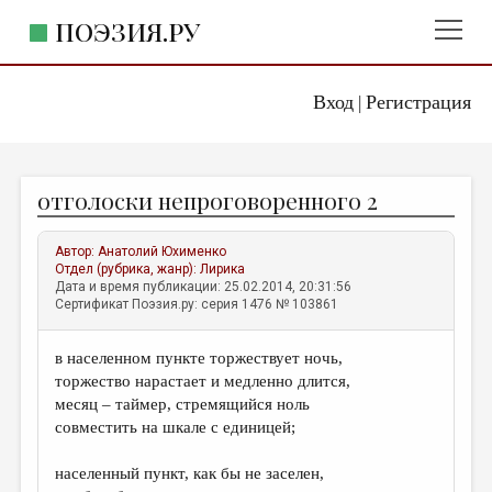
ПОЭЗИЯ.РУ
Вход
Регистрация
ГЛАВНОЕ МЕНЮ
|
ПОЭЗИЯ.РУ
ИЗДАТЕЛЬСТВО
отголоски непроговоренного 2
ЖАНРЫ
АВТОРЫ
Автор:
Анатолий Юхименко
Отдел (рубрика, жанр):
Лирика
КОММЕНТАРИИ
Дата и время публикации: 25.02.2014, 20:31:56
Сертификат Поэзия.ру: серия 1476 № 103861
ЛИТСАЛОН
в населенном пункте торжествует ночь,
НОВОСТИ
торжество нарастает и медленно длится,
ПРАВИЛА САЙТА
месяц – таймер, стремящийся ноль
совместить на шкале с единицей;
ОТДЕЛЫ И РУБРИКИ
населенный пункт, как бы не заселен,
ИЗБРАННОЕ