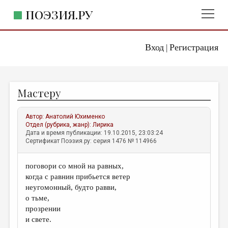
ПОЭЗИЯ.РУ
Вход
Регистрация
ГЛАВНОЕ МЕНЮ
|
ПОЭЗИЯ.РУ
ИЗДАТЕЛЬСТВО
Мастеру
ЖАНРЫ
АВТОРЫ
Автор:
Анатолий Юхименко
Отдел (рубрика, жанр):
Лирика
КОММЕНТАРИИ
Дата и время публикации: 19.10.2015, 23:03:24
Сертификат Поэзия.ру: серия 1476 № 114966
ЛИТСАЛОН
поговори со мной на равных,
НОВОСТИ
когда с равнин прибьется ветер
ПРАВИЛА САЙТА
неугомонный, будто равви,
о тьме,
прозрении
ОТДЕЛЫ И РУБРИКИ
и свете.
ИЗБРАННОЕ