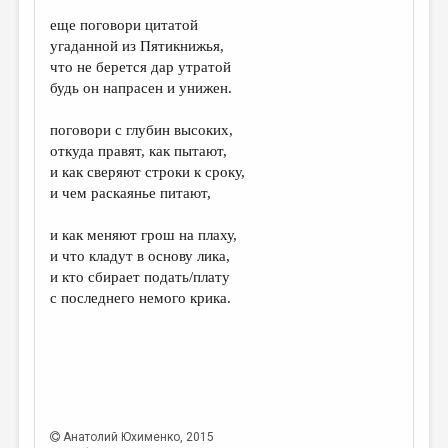
еще поговори цитатой
ДАЙДЖЕСТ
угаданной из Пятикнижья,
ПРОИЗВЕДЕНИЯ
что не берется дар утратой
будь он напрасен и унижен.
ПЕРЕВОДЫ
поговори с глубин высоких,
КОНКУРСЫ
откуда правят, как пытают,
ДЕТСКАЯ КОМНАТА
и как сверяют строки к сроку,
и чем раскаянье питают,
КНИЖНАЯ ПОЛКА
и как меняют грош на плаху,
ОБЗОР ЛИТЕРАТУРЫ
и что кладут в основу лика,
СТРАНИЦЫ ПАМЯТИ
и кто сбирает подать/плату
с последнего немого крика.
ОБЪЯВЛЕНИЯ
КОЛОНКА РЕДАКТОРА
РЕДКОЛЛЕГИЯ
ОТ РЕДАКЦИИ
Анатолий Юхименко
, 2015