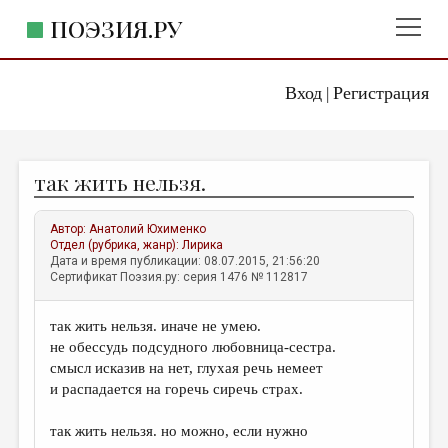
ПОЭЗИЯ.РУ
Вход
Регистрация
ГЛАВНОЕ МЕНЮ
|
ПОЭЗИЯ.РУ
ИЗДАТЕЛЬСТВО
так жить нельзя.
ЖАНРЫ
АВТОРЫ
Автор:
Анатолий Юхименко
Отдел (рубрика, жанр):
Лирика
КОММЕНТАРИИ
Дата и время публикации: 08.07.2015, 21:56:20
Сертификат Поэзия.ру: серия 1476 № 112817
ЛИТСАЛОН
так жить нельзя. иначе не умею.
НОВОСТИ
не обессудь подсудного любовница-сестра.
ПРАВИЛА САЙТА
смысл исказив на нет, глухая речь немеет
и распадается на горечь сиречь страх.
ОТДЕЛЫ И РУБРИКИ
так жить нельзя. но можно, если нужно
ИЗБРАННОЕ