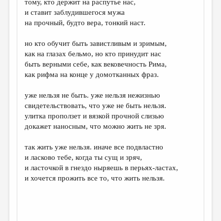
тому, кто держит на распутье нас,
и ставит заблудившегося мужа
ДАЙДЖЕСТ
на прочный, будто вера, тонкий наст.
ПРОИЗВЕДЕНИЯ
но кто обучит быть завистливым и зримым,
ПЕРЕВОДЫ
как на глазах бельмо, но кто принудит нас
быть верными себе, как вековечность Рима,
КОНКУРСЫ
как рифма на конце у домотканных фраз.
ДЕТСКАЯ КОМНАТА
уже нельзя не быть. уже нельзя нежизнью
КНИЖНАЯ ПОЛКА
свидетельствовать, что уже не быть нельзя.
улитка проползет и вязкой прочной слизью
ОБЗОР ЛИТЕРАТУРЫ
докажет наносным, что можно жить не зря.
СТРАНИЦЫ ПАМЯТИ
так жить уже нельзя. иначе все подвластно
ОБЪЯВЛЕНИЯ
и ласково тебе, когда ты сущ и зряч,
и ласточкой в гнездо ныряешь в перьях-ластах,
КОЛОНКА РЕДАКТОРА
и хочется прожить все то, что жить нельзя.
РЕДКОЛЛЕГИЯ
ОТ РЕДАКЦИИ