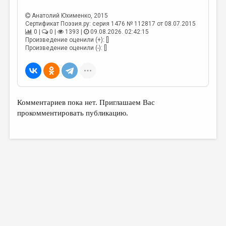
МАЛАЯ ПРОЗА
Анатолий Юхименко
, 2015
ЭССЕИСТИКА
Сертификат Поэзия.ру: серия 1476 № 112817 от 08.07.2015
0 |
0 |
1393 |
09.08.2026. 02:42:15
ЛИТЕРАТУРОВЕДЕНИЕ
Произведение оценили (+): []
Произведение оценили (-): []
КУЛЬТУРОВЕДЕНИЕ
ПУБЛИЦИСТИКА
РЕЦЕНЗИРОВАНИЕ
Комментариев пока нет. Приглашаем Вас
ЦИКЛЫ ПУБЛИКАЦИЙ
прокомментировать публикацию.
ТРЕДИАКОВСКИЙ
МЕДИА
ВКОНТАКТЕ