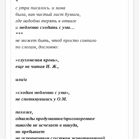
*
с утра писалось. и зима
ДАЙДЖЕСТ
была, как чистый лист бумаги,
ПРОИЗВЕДЕНИЯ
где надобно терять в отваге
и
медленно сходить с ума…
ПЕРЕВОДЫ
***
не может быть, чтоб просто совпало
КОНКУРСЫ
по слогам, дословно:
ДЕТСКАЯ КОМНАТА
«глухонемая кровь»,
КНИЖНАЯ ПОЛКА
еще не читая И. Ж.,
ОБЗОР ЛИТЕРАТУРЫ
или/и
СТРАНИЦЫ ПАМЯТИ
«сходим медленно с ума»,
ОБЪЯВЛЕНИЯ
не споткнувшись у О.М.
КОЛОНКА РЕДАКТОРА
похоже,
однажды продуманное/проговоренное
РЕДКОЛЛЕГИЯ
никогда не исчезает в никуда,
ОТ РЕДАКЦИИ
но пребывает
не испорченным сгустком животворящей