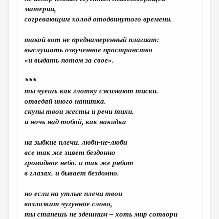
МАЛАЯ ПРОЗА
материи,
согревающим холод отодвинутого времени.
ЭССЕИСТИКА
ЛИТЕРАТУРОВЕДЕНИЕ
такой вот не преднамеренный плагиат:
выслушать озвученное пространство
КУЛЬТУРОВЕДЕНИЕ
«и выдать потом за свое».
ПУБЛИЦИСТИКА
***
РЕЦЕНЗИРОВАНИЕ
ты чуешь как глотку сжимают тиски.
отведай иного напитка.
ЦИКЛЫ ПУБЛИКАЦИЙ
скупы твои жесты и речи тихи.
и ночь над тобой, как накидка
ТРЕДИАКОВСКИЙ
МЕДИА
на зыбкие плечи. люби-не-люби
все так же зияет бездонно
ВКОНТАКТЕ
громадное небо. и так же рябит
в глазах. и бывает бездомно.
но если на утлые плечи твои
возложат чугунное слово,
ты станешь не здешним – хоть мир сотвори