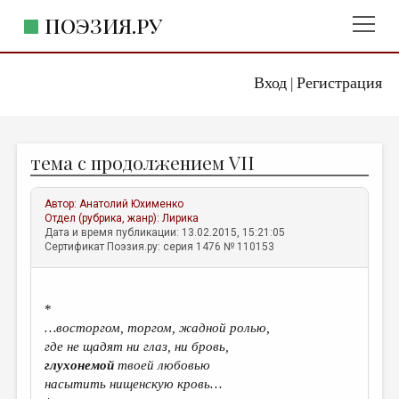
ПОЭЗИЯ.РУ
Вход
Регистрация
ГЛАВНОЕ МЕНЮ
|
ПОЭЗИЯ.РУ
ИЗДАТЕЛЬСТВО
тема с продолжением VII
ЖАНРЫ
АВТОРЫ
Автор:
Анатолий Юхименко
Отдел (рубрика, жанр):
Лирика
КОММЕНТАРИИ
Дата и время публикации: 13.02.2015, 15:21:05
Сертификат Поэзия.ру: серия 1476 № 110153
ЛИТСАЛОН
НОВОСТИ
*
ПРАВИЛА САЙТА
…восторгом, торгом, жадной ролью,
где не щадят ни глаз, ни бровь,
глухонемой
твоей любовью
ОТДЕЛЫ И РУБРИКИ
насытить нищенскую кровь…
ИЗБРАННОЕ