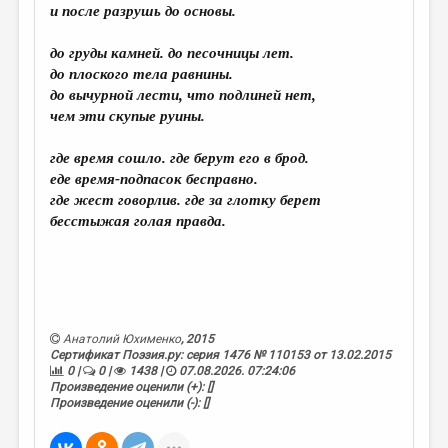
и после разрушь до основы.
до груды камней. до песочницы лет.
до плоского тела равнины.
до вычурной лести, что подлиней нет,
чем эти скупые руины.
где время сошло. где берут его в брод.
еде время-подпасок бесправно.
где жест говорлив. где за глотку берет
бесстыжая голая правда
.
Анатолий Юхименко
, 2015
Сертификат Поэзия.ру: серия 1476 № 110153 от 13.02.2015
0 |
0 |
1438 |
07.08.2026. 07:24:06
Произведение оценили (+): []
Произведение оценили (-): []