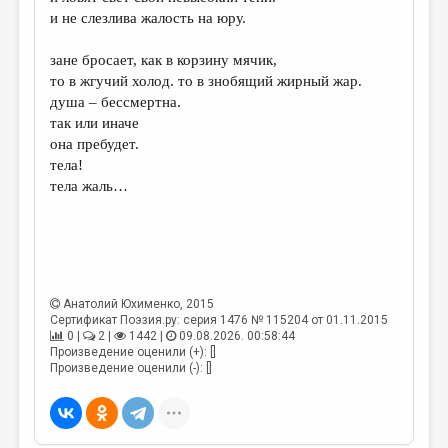
МАЛАЯ ПРОЗА
и не слезлива жалость на юру.
ЭССЕИСТИКА
зане бросает, как в корзину мячик,
ЛИТЕРАТУРОВЕДЕНИЕ
то в жгучий холод. то в знобящий жирный жар.
душа – бессмертна.
КУЛЬТУРОВЕДЕНИЕ
так или иначе
она пребудет.
ПУБЛИЦИСТИКА
тела!
РЕЦЕНЗИРОВАНИЕ
тела жаль…
ЦИКЛЫ ПУБЛИКАЦИЙ
ТРЕДИАКОВСКИЙ
МЕДИА
Анатолий Юхименко
, 2015
ВКОНТАКТЕ
Сертификат Поэзия.ру: серия 1476 № 115204 от 01.11.2015
0 |
2 |
1442 |
09.08.2026. 00:58:44
Произведение оценили (+): []
Произведение оценили (-): []