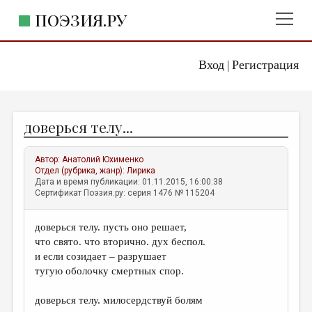
ПОЭЗИЯ.РУ
Вход
Регистрация
ГЛАВНОЕ МЕНЮ
|
ПОЭЗИЯ.РУ
ИЗДАТЕЛЬСТВО
доверься телу...
ЖАНРЫ
АВТОРЫ
Автор:
Анатолий Юхименко
Отдел (рубрика, жанр):
Лирика
КОММЕНТАРИИ
Дата и время публикации: 01.11.2015, 16:00:38
Сертификат Поэзия.ру: серия 1476 № 115204
ЛИТСАЛОН
доверься телу. пусть оно решает,
НОВОСТИ
что свято. что вторично. дух беспол.
ПРАВИЛА САЙТА
и если созидает – разрушает
тугую оболочку смертных спор.
ОТДЕЛЫ И РУБРИКИ
доверься телу. милосердствуй болям
ИЗБРАННОЕ