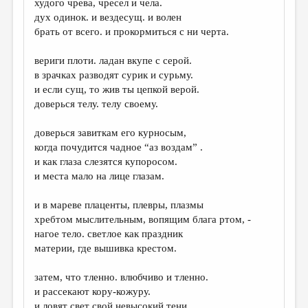
худого чрева, чресел и чела.
дух одинок. и вездесущ. и волен
ДАЙДЖЕСТ
брать от всего. и прокормиться с ни черта.
ПРОИЗВЕДЕНИЯ
вериги плоти. ладан вкупе с серой.
ПЕРЕВОДЫ
в зрачках разводят сурик и сурьму.
и если сущ, то жив ты цепкой верой.
КОНКУРСЫ
доверься телу. телу своему.
ДЕТСКАЯ КОМНАТА
доверься завиткам его курносым,
КНИЖНАЯ ПОЛКА
когда почудится чадное “аз воздам” .
и как глаза слезятся купоросом.
ОБЗОР ЛИТЕРАТУРЫ
и места мало на лице глазам.
СТРАНИЦЫ ПАМЯТИ
и в мареве плаценты, плевры, плазмы
ОБЪЯВЛЕНИЯ
хребтом мыслительным, вопящим блага ртом, -
нагое тело. светлое как праздник
КОЛОНКА РЕДАКТОРА
материи, где вышивка крестом.
РЕДКОЛЛЕГИЯ
затем, что тленно. влюбчиво и тленно.
ОТ РЕДАКЦИИ
и рассекают кору-кожуру.
и ловят свет свой невысокий тени.