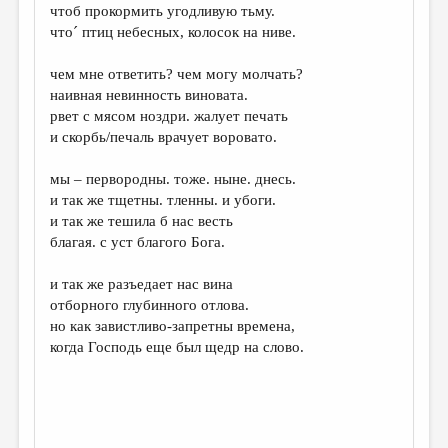
чтоб прокормить угодливую тьму.
чтоˊ птиц небесных, колосок на ниве.
чем мне ответить? чем могу молчать?
наивная невинность виновата.
рвет с мясом ноздри. жалует печать
и скорбь/печаль врачует воровато.
мы – первородны. тоже. ныне. днесь.
и так же тщетны. тленны. и убоги.
и так же тешила б нас весть
благая. с уст благого Бога.
и так же разъедает нас вина
отборного глубинного отлова.
но как завистливо-запретны времена,
когда Господь еще был щедр на слово.