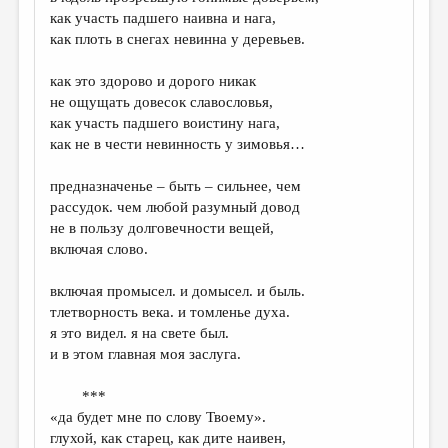
МАЛАЯ ПРОЗА
как участь падшего наивна и нага,
как плоть в снегах невинна у деревьев.
ЭССЕИСТИКА
ЛИТЕРАТУРОВЕДЕНИЕ
как это здорово и дорого никак
не ощущать довесок славословья,
КУЛЬТУРОВЕДЕНИЕ
как участь падшего воистину нага,
как не в чести невинность у зимовья…
ПУБЛИЦИСТИКА
РЕЦЕНЗИРОВАНИЕ
предназначенье – быть – сильнее, чем
рассудок. чем любой разумный довод
ЦИКЛЫ ПУБЛИКАЦИЙ
не в пользу долговечности вещей,
включая слово.
ТРЕДИАКОВСКИЙ
МЕДИА
включая промысел. и домысел. и быль.
тлетворность века. и томленье духа.
ВКОНТАКТЕ
я это видел. я на свете был.
и в этом главная моя заслуга.
***
«да будет мне по слову Твоему».
глухой, как старец, как дите наивен,