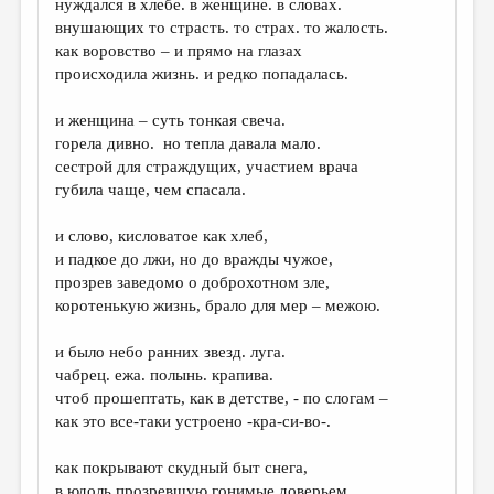
нуждался в хлебе. в женщине. в словах.
внушающих то страсть. то страх. то жалость.
ДАЙДЖЕСТ
как воровство – и прямо на глазах
ПРОИЗВЕДЕНИЯ
происходила жизнь. и редко попадалась.
ПЕРЕВОДЫ
и женщина – суть тонкая свеча.
горела дивно. но тепла давала мало.
КОНКУРСЫ
сестрой для страждущих, участием врача
ДЕТСКАЯ КОМНАТА
губила чаще, чем спасала.
КНИЖНАЯ ПОЛКА
и слово, кисловатое как хлеб,
и падкое до лжи, но до вражды чужое,
ОБЗОР ЛИТЕРАТУРЫ
прозрев заведомо о доброхотном зле,
СТРАНИЦЫ ПАМЯТИ
коротенькую жизнь, брало для мер – межою.
ОБЪЯВЛЕНИЯ
и было небо ранних звезд. луга.
чабрец. ежа. полынь. крапива.
КОЛОНКА РЕДАКТОРА
чтоб прошептать, как в детстве, - по слогам –
как это все-таки устроено -кра-си-во-.
РЕДКОЛЛЕГИЯ
ОТ РЕДАКЦИИ
как покрывают скудный быт снега,
в юдоль прозревшую гонимые доверьем,