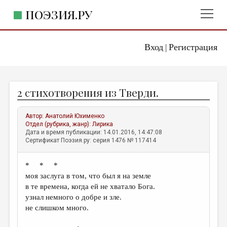
ПОЭЗИЯ.РУ
Вход
Регистрация
ГЛАВНОЕ МЕНЮ
|
ПОЭЗИЯ.РУ
ИЗДАТЕЛЬСТВО
2 стихотворения из Тверди.
ЖАНРЫ
АВТОРЫ
Автор:
Анатолий Юхименко
Отдел (рубрика, жанр):
Лирика
КОММЕНТАРИИ
Дата и время публикации: 14.01.2016, 14:47:08
Сертификат Поэзия.ру: серия 1476 № 117414
ЛИТСАЛОН
* * *
НОВОСТИ
моя заслуга в том, что был я на земле
ПРАВИЛА САЙТА
в те времена, когда ей не хватало Бога.
узнал немного о добре и зле.
не слишком много.
ОТДЕЛЫ И РУБРИКИ
ИЗБРАННОЕ