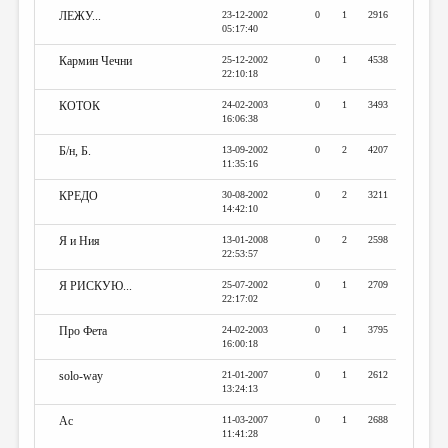
ЛЕЖУ...
23-12-2002
0
1
2916
05:17:40
Кармин Чечни
25-12-2002
0
1
4538
22:10:18
КОТОК
24-02-2003
0
1
3493
16:06:38
Б/н, Б.
13-09-2002
0
2
4207
11:35:16
КРЕДО
30-08-2002
0
2
3211
14:42:10
Я и Ния
13-01-2008
0
2
2598
22:53:57
Я РИСКУЮ...
25-07-2002
0
1
2709
22:17:02
Про Фета
24-02-2003
0
1
3795
16:00:18
solo-way
21-01-2007
0
1
2612
13:24:13
Ас
11-03-2007
0
1
2688
11:41:28