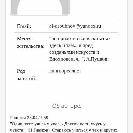
ДАЙДЖЕСТ
ПРОИЗВЕДЕНИЯ
Email:
al-drbubnov@yandex.ru
ПЕРЕВОДЫ
Место
"по прихоти своей скитаться
КОНКУРСЫ
здесь и там... и пред
жительства:
ДЕТСКАЯ КОМНАТА
созданьями искусств и
Вдохновенья...", А.Пушкин
КНИЖНАЯ ПОЛКА
Род
лингвореалист
ОБЗОР ЛИТЕРАТУРЫ
занятий:
СТРАНИЦЫ ПАМЯТИ
ОБЪЯВЛЕНИЯ
Об авторе:
КОЛОНКА РЕДАКТОРА
РЕДКОЛЛЕГИЯ
Родился 25.04.1959.
"Один поэт: учись у числ! / Другой поэт: учусь у
ОТ РЕДАКЦИИ
чувств!" (Н.Глазков). Стараюсь учиться у тех и других.