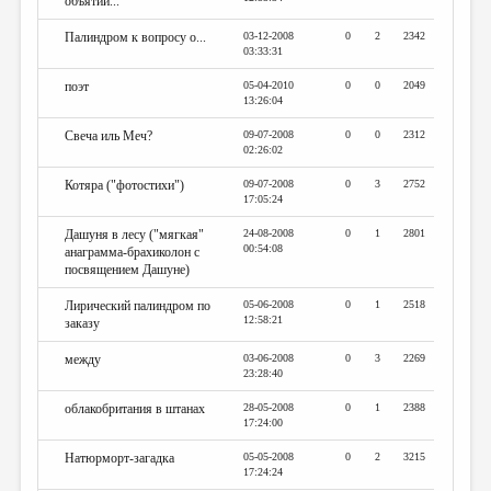
объятий...
Палиндром к вопросу о...
03-12-2008
0
2
2342
03:33:31
поэт
05-04-2010
0
0
2049
13:26:04
Свеча иль Меч?
09-07-2008
0
0
2312
02:26:02
Котяра ("фотостихи")
09-07-2008
0
3
2752
17:05:24
Дашуня в лесу ("мягкая"
24-08-2008
0
1
2801
00:54:08
анаграмма-брахиколон с
посвящением Дашуне)
Лирический палиндром по
05-06-2008
0
1
2518
12:58:21
заказу
между
03-06-2008
0
3
2269
23:28:40
облакобритания в штанах
28-05-2008
0
1
2388
17:24:00
Натюрморт-загадка
05-05-2008
0
2
3215
17:24:24