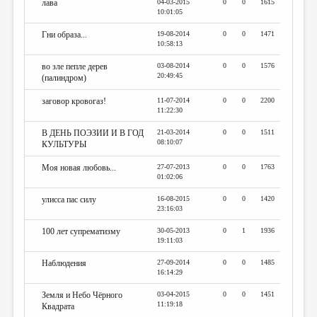
лава
04-03-2015
0
0
1615
10:01:05
Гни образа...
19-08-2014
0
0
1471
10:58:13
во зле пепле дерев
03-08-2014
0
0
1576
20:49:45
(палиндром)
заговор кровогаз!
11-07-2014
0
0
2200
11:22:30
В ДЕНЬ ПОЭЗИИ И В ГОД
21-03-2014
0
0
1511
08:10:07
КУЛЬТУРЫ
Моя новая любовь...
27-07-2013
0
0
1763
01:02:06
улисса пас силу
16-08-2015
0
0
1420
23:16:03
100 лет супрематизму
30-05-2013
0
1
1936
19:11:03
Наблюдения
27-09-2014
0
0
1485
16:14:29
Земля и Небо Чёрного
03-04-2015
0
0
1451
11:19:18
Квадрата