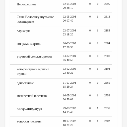
Перекрестное
02-05-2008
0
0
2295
20:38:16
Саше Воловику шуточное
02-05-2008
0
1
2813
20:07:40
посвящение
вариация
22-07-2008
0
1
2183
23:18:20
кот-рама-марток
06-03-2008
0
2
2684
17:20:35
утренний сон жаворонка
04-02-2009
0
0
2301
06:40:50
четыре строки о ритме
03-02-2009
0
1
2194
23:40:22
строки
одностишие
31-07-2008
0
0
2961
15:29:24
меж весной и осенью
16-05-2008
0
1
2759
20:59:09
литеролитература
29-07-2007
0
1
2331
14:15:45
вопросы чистоты
19-07-2007
0
1
2402
18:21:28