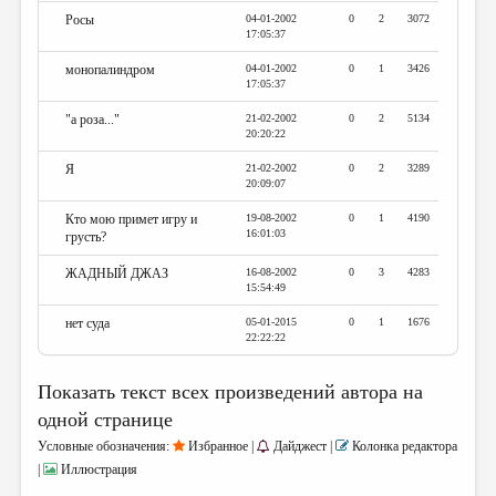
Росы
04-01-2002
0
2
3072
17:05:37
монопалиндром
04-01-2002
0
1
3426
17:05:37
"а роза..."
21-02-2002
0
2
5134
20:20:22
Я
21-02-2002
0
2
3289
20:09:07
Кто мою примет игру и
19-08-2002
0
1
4190
16:01:03
грусть?
ЖАДНЫЙ ДЖАЗ
16-08-2002
0
3
4283
15:54:49
нет суда
05-01-2015
0
1
1676
22:22:22
Показать текст всех произведений автора на
одной странице
Условные обозначения:
Избранное |
Дайджест |
Колонка редактора
|
Иллюстрация