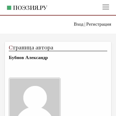
ПОЭЗИЯ.РУ
Вход
Регистрация
ГЛАВНОЕ МЕНЮ
|
ПОЭЗИЯ.РУ
ИЗДАТЕЛЬСТВО
С
траница автора
ЖАНРЫ
Бубнов Александр
АВТОРЫ
КОММЕНТАРИИ
ЛИТСАЛОН
НОВОСТИ
ПРАВИЛА САЙТА
ОТДЕЛЫ И РУБРИКИ
ИЗБРАННОЕ