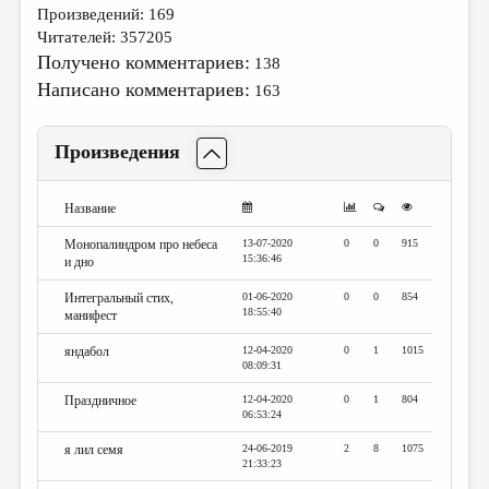
Произведений: 169
Читателей: 357205
Получено комментариев:
138
Написано комментариев:
163
Произведения
Название
Монопалиндром про небеса
13-07-2020
0
0
915
15:36:46
и дно
Интегральный стих,
01-06-2020
0
0
854
18:55:40
манифест
яндабол
12-04-2020
0
1
1015
08:09:31
Праздничное
12-04-2020
0
1
804
06:53:24
я лил семя
24-06-2019
2
8
1075
21:33:23