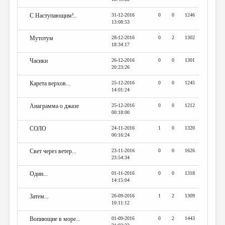
С Наступающим!..
31-12-2016
0
0
1246
13:08:53
Мутотум
28-12-2016
0
2
1302
18:34:17
Часики
26-12-2016
0
0
1301
20:23:26
Карета верхов...
25-12-2016
0
0
1245
14:01:24
Анаграмма о джазе
25-12-2016
0
0
1212
00:18:00
СОЛО
24-11-2016
1
0
1320
00:16:24
Свет через ветер...
23-11-2016
0
0
1626
23:54:34
Один...
01-11-2016
0
0
1318
14:15:04
Затем...
26-09-2016
1
2
1309
10:11:12
Вопиющие в море...
01-09-2016
0
2
1443