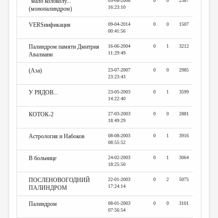
"мало колоколу..."
05-08-2008
0
0
2387
16:23:10
(монопалиндром)
VERSиификация
09-04-2014
0
0
1507
00:41:56
Палиндром памяти Дмитрия
16-06-2004
0
1
3212
11:29:49
Авалиани
(Аза)
23-07-2007
0
0
2985
23:23:43
У РЯДОВ...
23-05-2003
0
1
3599
14:22:40
КОТОК-2
27-03-2003
0
0
2881
18:49:29
Астрология и Набоков
08-08-2003
0
1
3916
08:55:52
В больнице
24-02-2003
0
1
3064
18:25:50
ПОСЛЕНОВОГОДНИЙ
22-01-2003
0
2
5075
17:24:14
ПАЛИНДРОМ
Палиндром
08-01-2003
0
0
3101
07:56:54