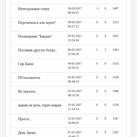
Интегральные стихи
16-03-2017
-1
0
1497
00:44:47
Перечитала я али череп?
09-02-2017
0
0
1313
09:27:22
Посвящение "Бикапо"
07-02-2017
0
0
1437
15:24:04
Поставив другую букву...
06-02-2017
1
2
1362
22:04:20
Сир Баюн
04-02-2017
0
0
1553
10:50:52
ПОльзователь
02-02-2017
0
0
1520
09:48:14
Во портале...
01-02-2017
0
6
1486
08:33:58
жарим не речь, черен мираж
31-01-2017
0
0
1239
11:14:14
Просто...
15-01-2017
0
0
1187
18:08:01
День Зауми
07-01-2017
0
0
1291
18:49:22