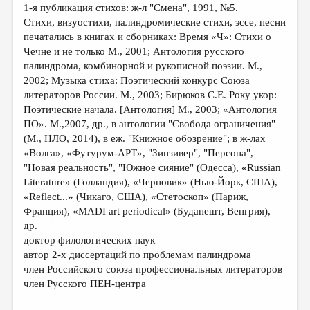
МАЛАЯ ПРОЗА
1-я публикация стихов: ж-л "Смена", 1991, №5.
Стихи, визуостихи, палиндромические стихи, эссе, песни
ЭССЕИСТИКА
печатались в книгах и сборниках: Время «Ч»: Стихи о
Чечне и не только М., 2001; Антология русского
ЛИТЕРАТУРОВЕДЕНИЕ
палиндрома, комбинорной и рукописной поэзии. М.,
КУЛЬТУРОВЕДЕНИЕ
2002; Музыка стиха: Поэтический конкурс Союза
литераторов России. М., 2003; Бирюков С.Е. Року укор:
ПУБЛИЦИСТИКА
Поэтические начала. [Антология] М., 2003; «Антология
ПО». М.,2007, др., в антологии "Свобода ограничения"
РЕЦЕНЗИРОВАНИЕ
(М., НЛО, 2014), в еж. "Книжное обозрение"; в ж-лах
ЦИКЛЫ ПУБЛИКАЦИЙ
«Волга», «Футурум-АРТ», "Зинзивер", "Персона",
"Новая реальность", "Южное сияние" (Одесса), «Russian
ТРЕДИАКОВСКИЙ
Literature» (Голландия), «Черновик» (Нью-Йорк, США),
«Reflect...» (Чикаго, США), «Стетоскоп» (Париж,
МЕДИА
Франция), «MADI art periodical» (Будапешт, Венгрия),
ВКОНТАКТЕ
др.
доктор филологических наук
автор 2-х диссертаций по проблемам палиндрома
член Российского союза профессиональных литераторов
член Русского ПЕН-центра