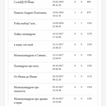
СолнЦЕЛУЙние
23-02-2019
0
0
894
09:32:18
Памяти Андрея Платонова
13-01-2019
1
0
874
19:51:41
Робы выбор? или...
13-03-2018
1
1
1532
22:30:42
Хайку-палиндром
10-12-2017
0
0
1270
17:16:09
я вижу ген свой
15-11-2017
0
0
1193
23:38:23
Монопалиндром в Синеви...
12-11-2017
0
0
1291
22:04:07
Палиндром про ноту
26-10-2017
0
0
1333
00:06:46
От Ивана до Ивана
20-10-2017
1
0
1113
09:52:20
Монопалиндром про
05-10-2017
0
0
1164
14:24:38
пошлость
Монопалиндром про армию
05-10-2017
0
0
1235
14:23:00
и мрак