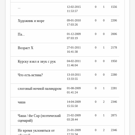
...
12-02-2015
0
1
1556
11:53:57
Художник и море
09-01-2010
0
0
2206
17:03:26
Па...
01-12-2009
0
0
2006
07:03:19
Возраст Х
27-01-2011
0
1
2178
16:41:38
Курску взял я звук с рук
04-02-2011
0
0
1950
11:46:04
Что есть истина?
13-10-2011
0
0
2280
13:33:55
слоговый ночной палиндром
01-08-2009
0
1
2281
01:41:24
чаша
14-04-2009
0
2
2346
15:55:50
Чаша / the Cup (поэтический
21-02-2009
0
1
2875
03:28:44
сценарий)
Не время уклоняться от
21-01-2009
0
2
2346
12:55:34