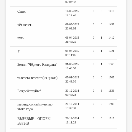
02:04:37
Сапог
14-06-2015
0
0
1410
17:17:46
чёт-нечет...
01-05-2015
0
0
1497
20:08:03
путь
09-04-2015
0
1
1412
21:45:25
У
08-04-2015
0
1
1721
09:11:06
Земля "Чёрного Квадрата"
31-03-2015
0
1
1569
10:40:58
телелета телелет (из цикла)
05-01-2015
0
0
1705
22:43:30
Рождействуйте!
30-12-2014
0
3
1836
00:49:23
палиндромный пунктир
26-12-2014
0
0
1495
19:39:30
этого года
ВЫРЗВЫР – ОПОРЫ
26-12-2014
0
0
1515
13:11:29
ВЗРЫВ