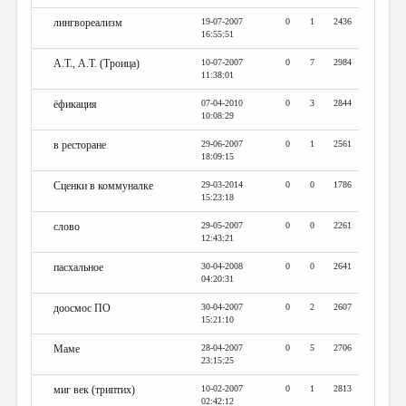
лингвореализм
19-07-2007
0
1
2436
16:55:51
А.Т., А.Т. (Троица)
10-07-2007
0
7
2984
11:38:01
ёфикация
07-04-2010
0
3
2844
10:08:29
в ресторане
29-06-2007
0
1
2561
18:09:15
Сценки в коммуналке
29-03-2014
0
0
1786
15:23:18
слово
29-05-2007
0
0
2261
12:43:21
пасхальное
30-04-2008
0
0
2641
04:20:31
доосмос ПО
30-04-2007
0
2
2607
15:21:10
Маме
28-04-2007
0
5
2706
23:15:25
миг век (триптих)
10-02-2007
0
1
2813
02:42:12