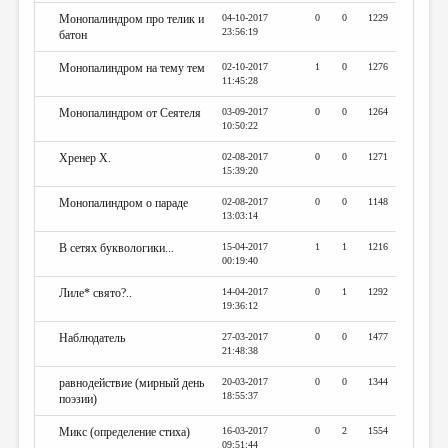
Монопалиндром про телик и
04-10-2017
0
0
1229
23:56:19
батон
Монопалиндром на тему тем
02-10-2017
1
0
1276
11:45:28
Монопалиндром от Сеятеля
03-09-2017
0
0
1264
10:50:22
Хренер Х.
02-08-2017
0
0
1271
15:39:20
Монопалиндром о параде
02-08-2017
0
0
1148
13:03:14
В сетях буквологики...
15-04-2017
1
1
1216
00:19:40
Лиле* свято?..
14-04-2017
0
1
1292
19:36:12
Наблюдатель
27-03-2017
0
0
1477
21:48:38
равнодействие (мирный день
20-03-2017
0
0
1344
18:55:37
поэзии)
Микс (определение стиха)
16-03-2017
0
2
1554
09:51:44