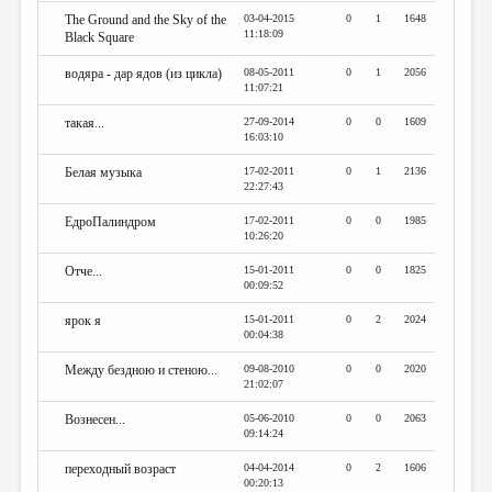
The Ground and the Sky of the
03-04-2015
0
1
1648
11:18:09
Black Square
водяра - дар ядов (из цикла)
08-05-2011
0
1
2056
11:07:21
такая...
27-09-2014
0
0
1609
16:03:10
Белая музыка
17-02-2011
0
1
2136
22:27:43
ЕдроПалиндром
17-02-2011
0
0
1985
10:26:20
Отче...
15-01-2011
0
0
1825
00:09:52
ярок я
15-01-2011
0
2
2024
00:04:38
Между бездною и стеною...
09-08-2010
0
0
2020
21:02:07
Вознесен...
05-06-2010
0
0
2063
09:14:24
переходный возраст
04-04-2014
0
2
1606
00:20:13