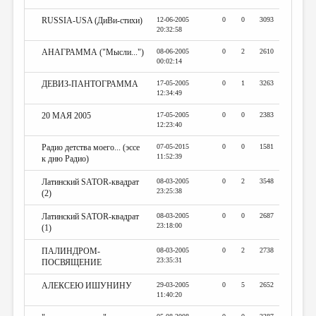
RUSSIA-USA (ДиВи-стихи)
12-06-2005
0
0
3093
20:32:58
АНАГРАММА ("Мысли...")
08-06-2005
0
2
2610
00:02:14
ДЕВИЗ-ПАНТОГРАММА
17-05-2005
0
1
3263
12:34:49
20 МАЯ 2005
17-05-2005
0
0
2383
12:23:40
Радио детства моего... (эссе
07-05-2015
0
0
1581
11:52:39
к дню Радио)
Латинский SATOR-квадрат
08-03-2005
0
2
3548
23:25:38
(2)
Латинский SATOR-квадрат
08-03-2005
0
0
2687
23:18:00
(1)
ПАЛИНДРОМ-
08-03-2005
0
2
2738
23:35:31
ПОСВЯЩЕНИЕ
АЛЕКСЕЮ ИШУНИНУ
29-03-2005
0
5
2652
11:40:20