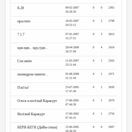
8-28
09-02-2007
0
0
2365
20:28:20
простите
18-02-2007
0
2
2798
20:53:12
7.1.7
07-01-2007
0
3
2813
15:27:51
иди-иди... иду,суди...
28-04-2009
0
4
2424
18:37:09
Сон имён
11-03-2007
0
1
2563
23:51:04
палиндром памяти ..
05-08-2008
0
1
2471
21:21:44
Пла!ха!
23-07-2005
0
2
2839
17:47:49
Олеся и весёлый Каракурт
17-06-2005
0
1
2670
07:46:39
Весёлый Каракурт
17-06-2005
0
1
2756
07:45:31
БЕРИ-БЕГИ (ДиВи-стихи)
12-06-2005
0
0
2697
20:36:29