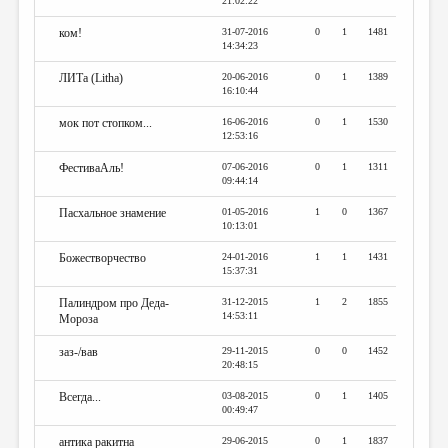
21:02:22
ком!
31-07-2016
0
1
1481
14:34:23
ЛИТа (Litha)
20-06-2016
0
1
1389
16:10:44
мок пот стопком...
16-06-2016
0
1
1530
12:53:16
ФестиваАль!
07-06-2016
0
1
1311
09:44:14
Пасхальное знамение
01-05-2016
1
0
1367
10:13:01
Божестворчество
24-01-2016
1
1
1431
15:37:31
Палиндром про Деда-
31-12-2015
1
2
1855
14:53:11
Мороза
заз-/вав
29-11-2015
0
0
1452
20:48:15
Всегда...
03-08-2015
0
1
1405
00:49:47
антика ракитна
29-06-2015
0
1
1837