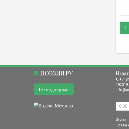
1
ПОЭЗИЯ.РУ
Издат
+7 (8
192019,
Техподдержка
info@po
© 2001 
Права 