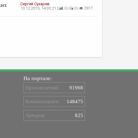
Сергей Сухарев
ких
10.12.2015, 14:30:21 |
0 |
0 |
2917
На портале:
Произведений:
91968
Комментариев:
148475
Авторов:
825