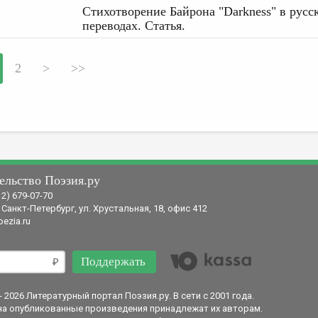
Стихотворение Байрона "Darkness" в русс
переводах. Статья.
2
>
>>
ельство Поэзия.ру
12) 679-07-70
 Санкт-Петербург, ул. Хрустальная, 18, офис 412
ezia.ru
Поддержать
- 2026 Литературный портал Поэзия.ру. В сети с 2001 года.
на опубликованные произведения принадлежат их авторам.