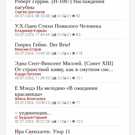
Роберт Геррик. (Н-1087) Наслаждения
МАЛАЯ ПРОЗА
пагубны
ЭССЕИСТИКА
Сергей Шестаков
04.07.2026, 08:33:48 |
4 |
0 |
92
ЛИТЕРАТУРОВЕДЕНИЕ
У.Х.Оден Cтихи Пожилого Человека
Владимир Корман
КУЛЬТУРОВЕДЕНИЕ
03.07.2026, 17:49:44 |
3 |
0 |
83
ПУБЛИЦИСТИКА
Генрих Гейне. Der Brief
Максим Егоров
03.07.2026, 13:49:35 |
1 |
6 |
218
РЕЦЕНЗИРОВАНИЕ
Эдна Сент-Винсент Миллей. [Сонет ХIII]
ЦИКЛЫ ПУБЛИКАЦИЙ
От странствий наяву, как в смутном сне...
Корди Наталия
ТРЕДИАКОВСКИЙ
03.07.2026, 11:28:50 |
3 |
4 |
121
МЕДИА
Е Мэндэ На мелодию «В ожидании
красавицы»
ВКОНТАКТЕ
Алёна Алексеева
03.07.2026, 10:09:23 |
6 |
0 |
71
– уединенция...
О. Бедный-Горький
02.07.2026, 18:22:28 |
1 |
1 |
123
Ира Свенхаген. Узор 11