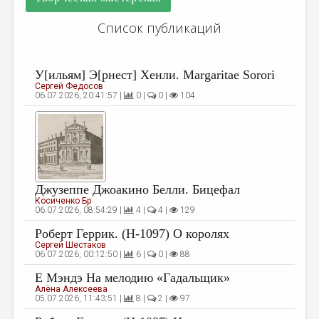
ДАЙДЖЕСТ
Список публикаций
ПРОИЗВЕДЕНИЯ
ПЕРЕВОДЫ
У[ильям] Э[рнест] Хенли. Margaritae Sorori
Сергей Федосов
КОНКУРСЫ
06.07.2026, 20:41:57 |
0 |
0 |
104
ДЕТСКАЯ КОМНАТА
КНИЖНАЯ ПОЛКА
ОБЗОР ЛИТЕРАТУРЫ
Джузеппе Джоакино Белли. Бицефал
СТРАНИЦЫ ПАМЯТИ
Косиченко Бр
06.07.2026, 08:54:29 |
4 |
4 |
129
ОБЪЯВЛЕНИЯ
Роберт Геррик. (H-1097) О королях
Сергей Шестаков
КОЛОНКА РЕДАКТОРА
06.07.2026, 00:12:50 |
6 |
0 |
88
РЕДКОЛЛЕГИЯ
Е Мэндэ На мелодию «Гадальщик»
Алёна Алексеева
ОТ РЕДАКЦИИ
05.07.2026, 11:43:51 |
8 |
2 |
97