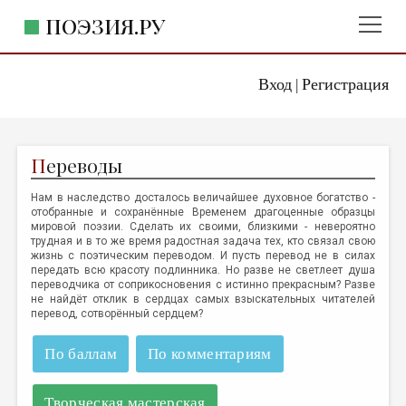
ПОЭЗИЯ.РУ
Вход
Регистрация
ГЛАВНОЕ МЕНЮ
|
ПОЭЗИЯ.РУ
ИЗДАТЕЛЬСТВО
П
ереводы
ЖАНРЫ
Нам в наследство досталось величайшее духовное богатство -
АВТОРЫ
отобранные и сохранённые Временем драгоценные образцы
мировой поэзии. Сделать их своими, близкими - невероятно
КОММЕНТАРИИ
трудная и в то же время радостная задача тех, кто связал свою
жизнь с поэтическим переводом. И пусть перевод не в силах
ЛИТСАЛОН
передать всю красоту подлинника. Но разве не светлеет душа
переводчика от соприкосновения с истинно прекрасным? Разве
НОВОСТИ
не найдёт отклик в сердцах самых взыскательных читателей
перевод, сотворённый сердцем?
ПРАВИЛА САЙТА
По баллам
По комментариям
ОТДЕЛЫ И РУБРИКИ
ИЗБРАННОЕ
Творческая мастерская