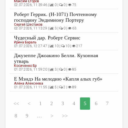
Максим Егоров
02.07.2026, 11:39:46 |
0 |
0 |
75
Роберт Геррик. (Н-1071) Почтенному
господину Эндимиону Портеру
Сергей Шестаков
02.07.2026, 11:13:29 |
3 |
0 |
63
Чудесный дар. Роберт Сервис
Ирина Бараль
01.07.2026, 12:27:47 |
10 |
10 |
217
Джузеппе Джоакино Белли. Кухонная
утварь
Косиченко Бр
01.07.2026, 11:59:20 |
3 |
0 |
85
Е Мэндэ На мелодию «Капля алых губ»
Алёна Алексеева
01.07.2026, 11:11:55 |
5 |
2 |
89
<<
<
1
2
3
4
5
6
7
8
9
…
>
>>