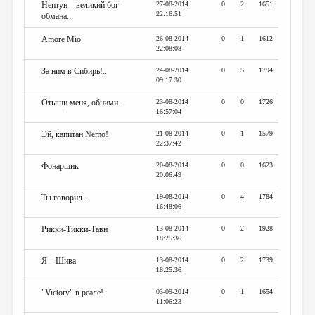
Нептун – великий бог
27-08-2014
0
2
1651
22:16:51
обмана...
Amore Mio
26-08-2014
0
1
1612
22:08:08
За ним в Сибирь!..
24-08-2014
0
5
1794
09:17:30
Отыщи меня, обними...
23-08-2014
0
0
1726
16:57:04
Эй, капитан Nemo!
21-08-2014
0
1
1579
22:37:42
Фонарщик
20-08-2014
0
0
1623
20:06:49
Ты говорил...
19-08-2014
0
4
1784
16:48:06
Рикки-Тикки-Тави
13-08-2014
0
2
1928
18:25:36
Я – Шива
13-08-2014
0
2
1739
18:25:36
"Victory" в реале!
03-09-2014
0
1
1654
11:06:23