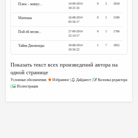
Плюс - минус...
14-09-2014
0
2
1818
18:25:32
Матюша
16-08-2014
0
1
1590
03:56:17
Пой ей песни...
27-09-2014
0
1
1766
22:14:17
Тайна Джоконды
18-08-2014
1
7
1855
18:56:22
Показать текст всех произведений автора на
одной странице
Условные обозначения:
Избранное |
Дайджест |
Колонка редактора
|
Иллюстрация