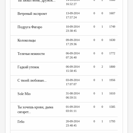
Ты забыл меня, дружок...
16:52:27
Ветреный экспромт
13-09-2014
0
0
1607
17:57:24
Подруга Фигаро
10-09-2014
0
1
1749
23:38:45
Колокольцы
09-09-2014
0
0
1630
17:29:36
Телячьи нежности
06-09-2014
0
0
1772
07:26:40
Гадкий утенок
06-09-2014
0
2
1800
15:58:45
С твоей любовью...
03-09-2014
0
1
1956
17:07:07
Sole Mio
31-08-2014
0
1
1610
06:59:51
Ты хочешь крови, дыма
01-09-2014
0
0
1585
03:01:11
сигарет...
Гебо
20-09-2014
0
1
1793
23:48:45