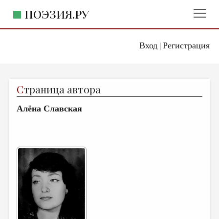
ПОЭЗИЯ.РУ
Вход
Регистрация
ГЛАВНОЕ МЕНЮ
|
ПОЭЗИЯ.РУ
ИЗДАТЕЛЬСТВО
С
траница автора
ЖАНРЫ
Алёна Славская
АВТОРЫ
КОММЕНТАРИИ
ЛИТСАЛОН
НОВОСТИ
ПРАВИЛА САЙТА
ОТДЕЛЫ И РУБРИКИ
ИЗБРАННОЕ