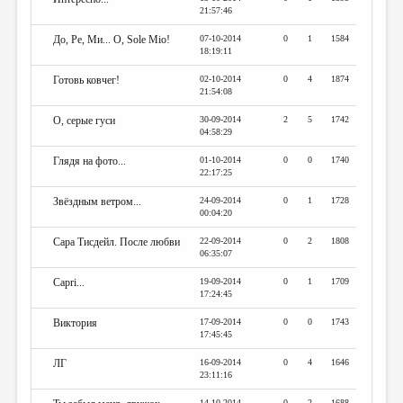
21:57:46
До, Ре, Ми... О, Sole Mio!
07-10-2014
0
1
1584
18:19:11
Готовь ковчег!
02-10-2014
0
4
1874
21:54:08
О, серые гуси
30-09-2014
2
5
1742
04:58:29
Глядя на фото...
01-10-2014
0
0
1740
22:17:25
Звёздным ветром...
24-09-2014
0
1
1728
00:04:20
Сара Тисдейл. После любви
22-09-2014
0
2
1808
06:35:07
Capri...
19-09-2014
0
1
1709
17:24:45
Виктория
17-09-2014
0
0
1743
17:45:45
ЛГ
16-09-2014
0
4
1646
23:11:16
14-10-2014
0
2
1688