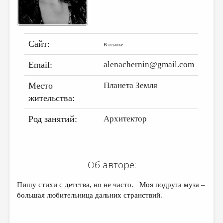
ДАЙДЖЕСТ
ПРОИЗВЕДЕНИЯ
Сайт:
В ссылке
ПЕРЕВОДЫ
Email:
alenachernin@gmail.com
КОНКУРСЫ
ДЕТСКАЯ КОМНАТА
Место
Планета Земля
жительства:
КНИЖНАЯ ПОЛКА
Род занятий:
Архитектор
ОБЗОР ЛИТЕРАТУРЫ
СТРАНИЦЫ ПАМЯТИ
ОБЪЯВЛЕНИЯ
Об авторе:
КОЛОНКА РЕДАКТОРА
Пишу стихи с детства, но не часто. Моя подруга муза –
РЕДКОЛЛЕГИЯ
большая любительница дальних странствий.
ОТ РЕДАКЦИИ