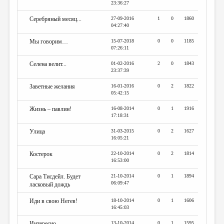
23:36:27
Серебряный месяц...
27-09-2016
1
0
1860
04:27:40
Мы говорим…
15-07-2018
0
0
1185
07:26:11
Селена велит...
01-02-2016
2
0
1843
23:37:39
Заветные желания
16-01-2016
0
2
1822
05:42:15
Жизнь – павлин!
16-08-2014
0
1
1916
17:18:31
Улица
31-03-2015
0
2
1627
16:05:21
Костерок
22-10-2014
0
2
1814
16:53:00
Сара Тисдейл. Будет
21-10-2014
0
1
1894
06:09:47
ласковый дождь
Иди в свою Негев!
18-10-2014
0
1
1606
16:45:03
Интересно...
13-10-2014
0
1
1595