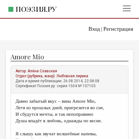
ПОЭЗИЯ.РУ
Вход
Регистрация
ГЛАВНОЕ МЕНЮ
|
ПОЭЗИЯ.РУ
ИЗДАТЕЛЬСТВО
Amore Mio
ЖАНРЫ
АВТОРЫ
Автор:
Алёна Славская
Отдел (рубрика, жанр):
Любовная лирика
КОММЕНТАРИИ
Дата и время публикации: 26.08.2014, 22:08:08
Сертификат Поэзия.ру: серия 1504 № 107103
ЛИТСАЛОН
Давно забытый вкус – вина Amore Mio,
НОВОСТИ
Летя из прошлых дней, пригрезится во сне,
ПРАВИЛА САЙТА
И сбудутся мечты, и так непоправимо
Душа впадёт в любовь, однажды по весне.
ОТДЕЛЫ И РУБРИКИ
Я слышу как звучат волшебные напевы,
ИЗБРАННОЕ