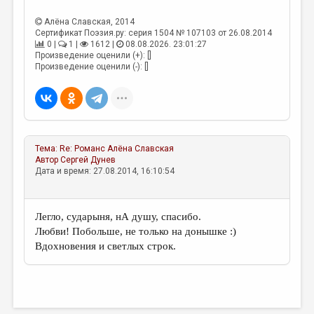
МАЛАЯ ПРОЗА
Алёна Славская
, 2014
ЭССЕИСТИКА
Сертификат Поэзия.ру: серия 1504 № 107103 от 26.08.2014
0 |
1 |
1612 |
08.08.2026. 23:01:27
ЛИТЕРАТУРОВЕДЕНИЕ
Произведение оценили (+): []
Произведение оценили (-): []
КУЛЬТУРОВЕДЕНИЕ
ПУБЛИЦИСТИКА
РЕЦЕНЗИРОВАНИЕ
Тема:
Re: Романс
Алёна Славская
ЦИКЛЫ ПУБЛИКАЦИЙ
Автор
Сергей Дунев
Дата и время: 27.08.2014, 16:10:54
ТРЕДИАКОВСКИЙ
МЕДИА
Легло, сударыня, нА душу, спасибо.
ВКОНТАКТЕ
Любви! Побольше, не только на донышке :)
Вдохновения и светлых строк.