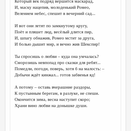
Который век подряд вершится маскарад,
И, маску нацепив, молоденький Ромео,
ДАЙДЖЕСТ
Велением небес, спешит в вечерний сад...
ПРОИЗВЕДЕНИЯ
И вот они летят по замкнутому кругу,
ПЕРЕВОДЫ
Поёт и пляшет люд, весёлый длится пир,
И, шпагу обнажив, Ромео мстит за друга,
КОНКУРСЫ
И болью дышит мир, и вечно жив Шекспир!
ДЕТСКАЯ КОМНАТА
Ты спросишь о любви – куда она умчалась?
КНИЖНАЯ ПОЛКА
Сморозишь невпопад про сказки для ребят...
Помедли, погоди, поверь, хотя б на малость: –
ОБЗОР ЛИТЕРАТУРЫ
Добычи ждёт кинжал... готов забвенья яд!
СТРАНИЦЫ ПАМЯТИ
А потому – оставь вчерашние раздоры,
ОБЪЯВЛЕНИЯ
К пустынным берегам, в разлуке, не спеши.
Окончится зима, весна наступит скоро;
КОЛОНКА РЕДАКТОРА
Храни вино любви на донышке души.
РЕДКОЛЛЕГИЯ
ОТ РЕДАКЦИИ