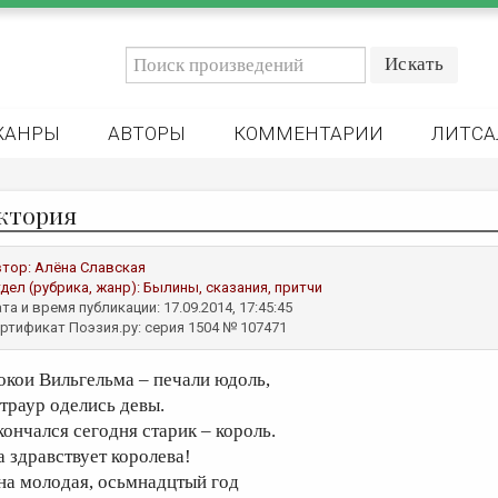
ЖАНРЫ
АВТОРЫ
КОММЕНТАРИИ
ЛИТСА
ктория
втор:
Алёна Славская
дел (рубрика, жанр):
Былины, сказания, притчи
та и время публикации: 17.09.2014, 17:45:45
ртификат Поэзия.ру: серия 1504 № 107471
окои Вильгельма – печали юдоль,
 траур оделись девы.
кончался сегодня старик – король.
а здравствует королева!
на молодая, осьмнадцтый год