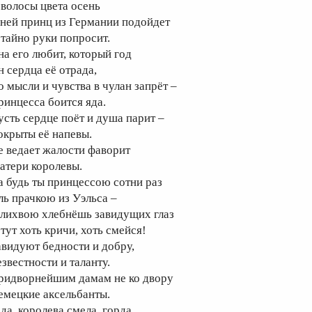
 волосы цвета осень
 ней принц из Германии подойдет
 тайно руки попросит.
на его любит, который год
н сердца её отрада,
о мысли и чувства в чулан запрёт –
ринцесса боится яда.
усть сердце поёт и душа парит –
окрыты её напевы.
е ведает жалости фаворит
атери королевы.
а будь ты принцессою сотни раз
ль прачкою из Уэльса –
 лихвою хлебнёшь завидущих глаз
тут хоть кричи, хоть смейся!
авидуют бедности и добру,
езвестности и таланту.
ридворнейшим дамам не ко двору
емецкие аксельбанты.
 да, королева смела, горда