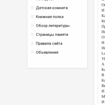
О
Детская комната
И
Ка
Книжная полка
К
Обзор литературы
П
Н
Страницы памяти
О
И
Правила сайта
Н
Объявления
L
Уй
А
К
В 
К
В
И
М
И 