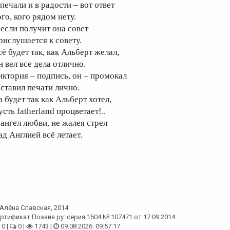
печали и в радости – вот ответ
го, кого рядом нету.
 если получит она совет –
рислушается к совету.
ё будет так, как Альберт желал,
н вел все дела отлично.
иктория – подпись, он – промокал
 ставил печати лично.
 будет так как Альберт хотел,
сть fatherland процветает!..
 ангел любви, не жалея стрел
ад Англией всё летает.
Алёна Славская
, 2014
ртификат Поэзия.ру: серия 1504 № 107471 от 17.09.2014
0 |
0 |
1743 |
09.08.2026. 09:57:17