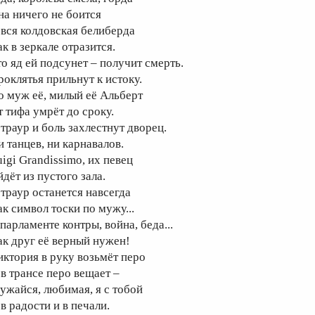
на ничего не боится
 вся колдовская белиберда
к в зеркале отразится.
то яд ей подсунет – получит смерть.
роклятья прильнут к истоку.
о муж её, милый её Альберт
т тифа умрёт до сроку.
 траур и боль захлестнут дворец.
и танцев, ни карнавалов.
uigi Grandissimo, их певец
дёт из пустого зала.
 траур останется навсегда
ак символ тоски по мужу...
парламенте контры, война, беда...
ак друг её верный нужен!
иктория в руку возьмёт перо
 в трансе перо вещает –
ужайся, любимая, я с тобой
в радости и в печали.