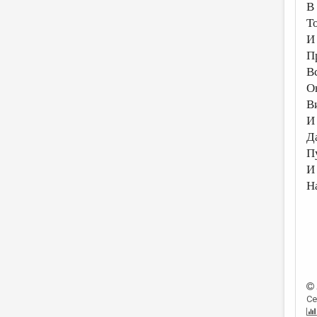
В 
То
И
П
Вс
О
В
И
Да
Пу
И
Н
Се