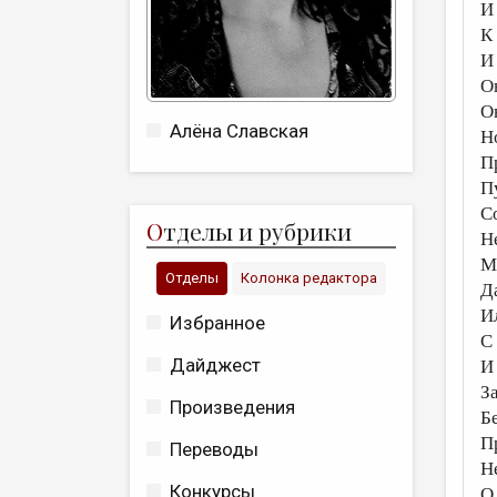
И
К
И
О
О
Алёна Славская
Н
П
П
С
О
тделы и рубрики
Н
М
Отделы
Колонка редактора
Д
И
Избранное
С
Дайджест
И 
З
Произведения
Б
П
Переводы
Н
Конкурсы
О