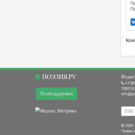
Пр
Пр
Ком
ПОЭЗИЯ.РУ
Издат
+7 (8
192019,
Техподдержка
info@po
© 2001 
Права 