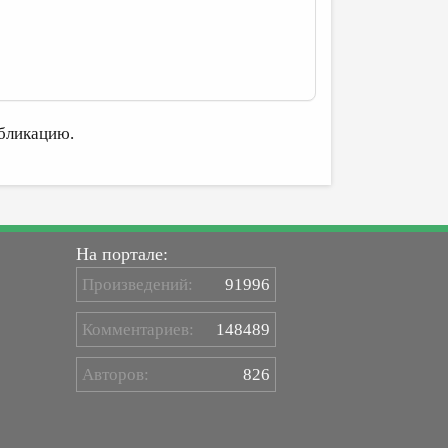
бликацию.
На портале:
Произведений:
91996
Комментариев:
148489
Авторов:
826