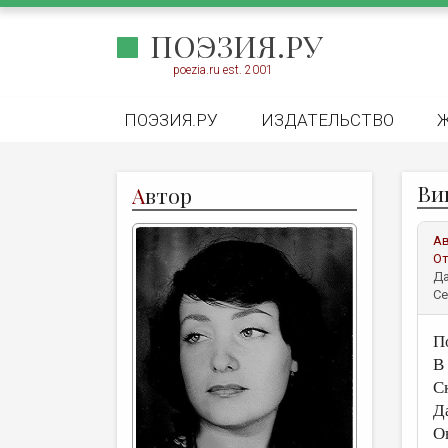
ПОЭЗИЯ.РУ
poezia.ru est. 2001
ПОЭЗИЯ.РУ
ИЗДАТЕЛЬСТВО
Ви
А
втор
А
От
Да
Се
П
В
С
Д
О