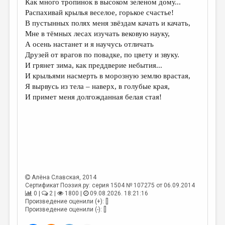
Как много тропинок в высоком зеленом дому...
Распахивай крылья веселое, горькое счастье!
ДАЙДЖЕСТ
В пустынных полях меня звёздам качать и качать,
ПРОИЗВЕДЕНИЯ
Мне в тёмных лесах изучать вековую науку,
А осень настанет и я научусь отличать
ПЕРЕВОДЫ
Друзей от врагов по повадке, по цвету и звуку.
И грянет зима, как преддверие небытия...
КОНКУРСЫ
И крыльями насмерть в морозную землю врастая,
ДЕТСКАЯ КОМНАТА
Я вырвусь из тела – наверх, в голубые края,
И примет меня долгожданная белая стая!
КНИЖНАЯ ПОЛКА
ОБЗОР ЛИТЕРАТУРЫ
СТРАНИЦЫ ПАМЯТИ
ОБЪЯВЛЕНИЯ
КОЛОНКА РЕДАКТОРА
Алёна Славская
, 2014
Сертификат Поэзия.ру: серия 1504 № 107275 от 06.09.2014
РЕДКОЛЛЕГИЯ
0 |
2 |
1800 |
09.08.2026. 18:21:16
Произведение оценили (+): []
ОТ РЕДАКЦИИ
Произведение оценили (-): []