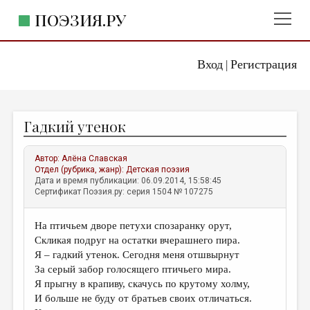
ПОЭЗИЯ.РУ
Вход
Регистрация
ГЛАВНОЕ МЕНЮ
|
ПОЭЗИЯ.РУ
ИЗДАТЕЛЬСТВО
Гадкий утенок
ЖАНРЫ
АВТОРЫ
Автор:
Алёна Славская
Отдел (рубрика, жанр):
Детская поэзия
КОММЕНТАРИИ
Дата и время публикации: 06.09.2014, 15:58:45
Сертификат Поэзия.ру: серия 1504 № 107275
ЛИТСАЛОН
На птичьем дворе петухи спозаранку орут,
НОВОСТИ
Скликая подруг на остатки вчерашнего пира.
ПРАВИЛА САЙТА
Я – гадкий утенок. Сегодня меня отшвырнут
За серый забор голосящего птичьего мира.
Я прыгну в крапиву, скачусь по крутому холму,
ОТДЕЛЫ И РУБРИКИ
И больше не буду от братьев своих отличаться.
ИЗБРАННОЕ