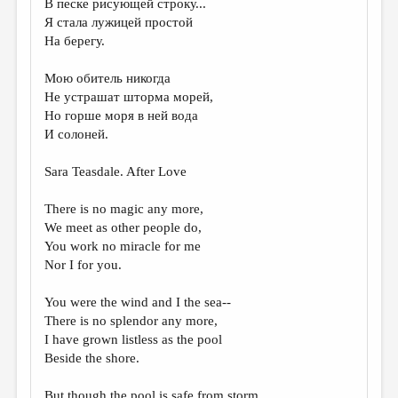
В песке рисующей строку...
Я стала лужицей простой
ДАЙДЖЕСТ
На берегу.
ПРОИЗВЕДЕНИЯ
Мою обитель никогда
ПЕРЕВОДЫ
Не устрашат шторма морей,
Но горше моря в ней вода
КОНКУРСЫ
И солоней.
ДЕТСКАЯ КОМНАТА
Sara Teasdale. After Love
КНИЖНАЯ ПОЛКА
There is no magic any more,
ОБЗОР ЛИТЕРАТУРЫ
We meet as other people do,
СТРАНИЦЫ ПАМЯТИ
You work no miracle for me
Nor I for you.
ОБЪЯВЛЕНИЯ
You were the wind and I the sea--
КОЛОНКА РЕДАКТОРА
There is no splendor any more,
I have grown listless as the pool
РЕДКОЛЛЕГИЯ
Beside the shore.
ОТ РЕДАКЦИИ
But though the pool is safe from storm