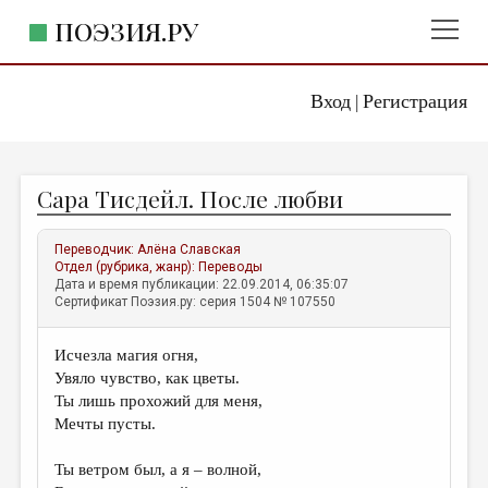
ПОЭЗИЯ.РУ
Вход
Регистрация
ГЛАВНОЕ МЕНЮ
|
ПОЭЗИЯ.РУ
ИЗДАТЕЛЬСТВО
Сара Тисдейл. После любви
ЖАНРЫ
АВТОРЫ
Переводчик:
Алёна Славская
Отдел (рубрика, жанр):
Переводы
КОММЕНТАРИИ
Дата и время публикации: 22.09.2014, 06:35:07
Сертификат Поэзия.ру: серия 1504 № 107550
ЛИТСАЛОН
Исчезла магия огня,
НОВОСТИ
Увяло чувство, как цветы.
ПРАВИЛА САЙТА
Ты лишь прохожий для меня,
Мечты пусты.
ОТДЕЛЫ И РУБРИКИ
Ты ветром был, а я – волной,
ИЗБРАННОЕ