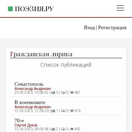
ПОЭЗИЯ.РУ
Вход
Регистрация
ГЛАВНОЕ МЕНЮ
|
ПОЭЗИЯ.РУ
ИЗДАТЕЛЬСТВО
Г
ражданская лирика
ЖАНРЫ
Список публикаций
АВТОРЫ
КОММЕНТАРИИ
Севастополь
ЛИТСАЛОН
Александр Андрюхин
25.05.2023, 10:08:52 |
0 |
0 |
481
НОВОСТИ
В военкомате
Александр Андрюхин
ПРАВИЛА САЙТА
12.05.2023, 12:28:20 |
1 |
0 |
674
70-е
ОТДЕЛЫ И РУБРИКИ
Сергей Дуков
12.05.2023, 09:05:58 |
2 |
0 |
492
ИЗБРАННОЕ