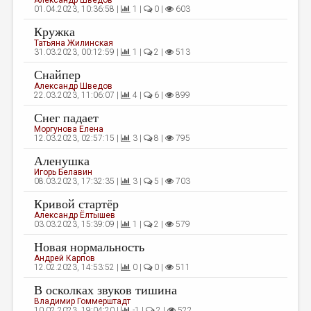
Александр Шведов
МАЛАЯ ПРОЗА
01.04.2023, 10:36:58 |
1 |
0 |
603
ЭССЕИСТИКА
Кружка
Татьяна Жилинская
ЛИТЕРАТУРОВЕДЕНИЕ
31.03.2023, 00:12:59 |
1 |
2 |
513
Снайпер
КУЛЬТУРОВЕДЕНИЕ
Александр Шведов
22.03.2023, 11:06:07 |
4 |
6 |
899
ПУБЛИЦИСТИКА
Снег падает
РЕЦЕНЗИРОВАНИЕ
Моргунова Елена
12.03.2023, 02:57:15 |
3 |
8 |
795
ЦИКЛЫ ПУБЛИКАЦИЙ
Аленушка
Игорь Белавин
ТРЕДИАКОВСКИЙ
08.03.2023, 17:32:35 |
3 |
5 |
703
МЕДИА
Кривой стартёр
Александр Ёлтышев
ВКОНТАКТЕ
03.03.2023, 15:39:09 |
1 |
2 |
579
Новая нормальность
Андрей Карпов
12.02.2023, 14:53:52 |
0 |
0 |
511
В осколках звуков тишина
Владимир Гоммерштадт
10.02.2023, 19:04:20 |
-1 |
2 |
522