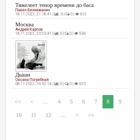
Тяжелеет тенор времени до баса
Павел Великжанин
18.11.2022, 21:18:41 |
-3 |
0 |
612
Москва
Андрей Карпов
18.11.2022, 20:20:41 |
0 |
0 |
536
Дыши
Оксана Погребная
08.11.2022, 14:52:14 |
0 |
0 |
520
<<
<
…
4
5
6
7
8
9
10
11
12
…
>
>>