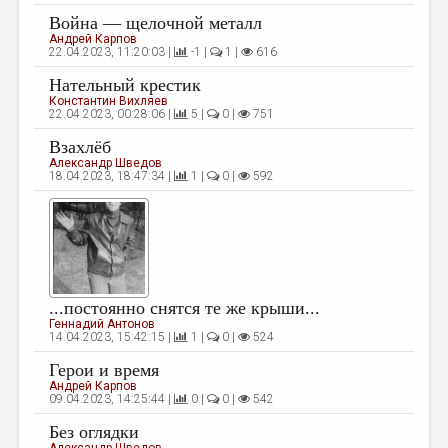
Война — щелочной металл
ДАЙДЖЕСТ
Андрей Карпов
22.04.2023, 11:20:03 |
-1 |
1 |
616
ПРОИЗВЕДЕНИЯ
Нательный крестик
ПЕРЕВОДЫ
Константин Вихляев
22.04.2023, 00:28:06 |
5 |
0 |
751
КОНКУРСЫ
Взахлёб
Александр Шведов
ДЕТСКАЯ КОМНАТА
18.04.2023, 18:47:34 |
1 |
0 |
592
КНИЖНАЯ ПОЛКА
ОБЗОР ЛИТЕРАТУРЫ
СТРАНИЦЫ ПАМЯТИ
...постоянно снятся те же крыши...
ОБЪЯВЛЕНИЯ
Геннадий Антонов
14.04.2023, 15:42:15 |
1 |
0 |
524
КОЛОНКА РЕДАКТОРА
Герои и время
РЕДКОЛЛЕГИЯ
Андрей Карпов
09.04.2023, 14:25:44 |
0 |
0 |
542
ОТ РЕДАКЦИИ
Без оглядки