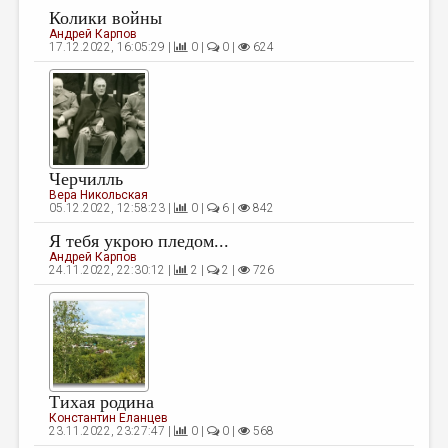
Колики войны
Андрей Карпов
17.12.2022, 16:05:29 |
0 |
0 |
624
Черчилль
Вера Никольская
05.12.2022, 12:58:23 |
0 |
6 |
842
Я тебя укрою пледом...
Андрей Карпов
24.11.2022, 22:30:12 |
2 |
2 |
726
Тихая родина
Константин Еланцев
23.11.2022, 23:27:47 |
0 |
0 |
568