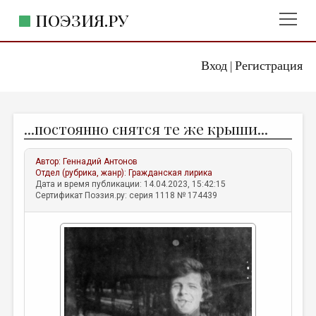
ПОЭЗИЯ.РУ
Вход
Регистрация
ГЛАВНОЕ МЕНЮ
|
ПОЭЗИЯ.РУ
ИЗДАТЕЛЬСТВО
...постоянно снятся те же крыши...
ЖАНРЫ
АВТОРЫ
Автор:
Геннадий Антонов
Отдел (рубрика, жанр):
Гражданская лирика
КОММЕНТАРИИ
Дата и время публикации: 14.04.2023, 15:42:15
Сертификат Поэзия.ру: серия 1118 № 174439
ЛИТСАЛОН
НОВОСТИ
ПРАВИЛА САЙТА
ОТДЕЛЫ И РУБРИКИ
ИЗБРАННОЕ