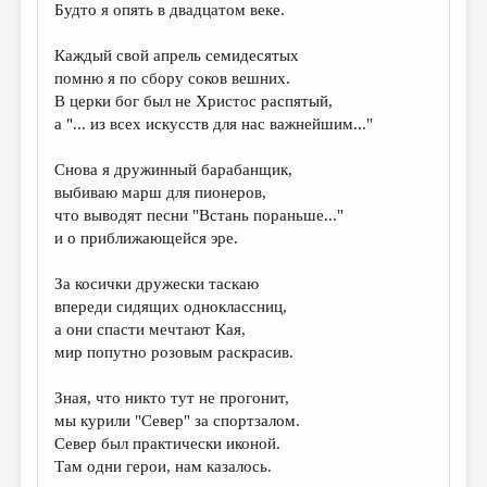
МАЛАЯ ПРОЗА
Будто я опять в двадцатом веке.
ЭССЕИСТИКА
Каждый свой апрель семидесятых
помню я по сбору соков вешних.
ЛИТЕРАТУРОВЕДЕНИЕ
В церки бог был не Христос распятый,
КУЛЬТУРОВЕДЕНИЕ
а "... из всех искусств для нас важнейшим..."
ПУБЛИЦИСТИКА
Снова я дружинный барабанщик,
выбиваю марш для пионеров,
РЕЦЕНЗИРОВАНИЕ
что выводят песни "Встань пораньше..."
ЦИКЛЫ ПУБЛИКАЦИЙ
и о приближающейся эре.
ТРЕДИАКОВСКИЙ
За косички дружески таскаю
впереди сидящих одноклассниц,
МЕДИА
а они спасти мечтают Кая,
ВКОНТАКТЕ
мир попутно розовым раскрасив.
Зная, что никто тут не прогонит,
мы курили "Север" за спортзалом.
Север был практически иконой.
Там одни герои, нам казалось.