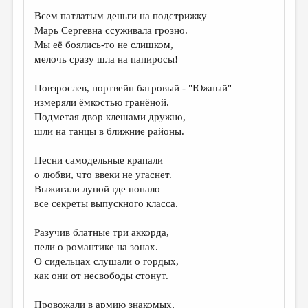
Всем патлатым деньги на подстрижку
Марь Сергевна ссуживала грозно.
Мы её боялись-то не слишком,
мелочь сразу шла на папиросы!
Повзрослев, портвейн багровый - "Южный"
измеряли ёмкостью гранёной.
Подметая двор клешами дружно,
шли на танцы в ближние районы.
Песни самодельные крапали
о любви, что ввеки не угаснет.
Выжигали лупой где попало
все секреты выпускного класса.
Разучив блатные три аккорда,
пели о романтике на зонах.
О сидельцах слушали о гордых,
как они от несвободы стонут.
Провожали в армию знакомых,