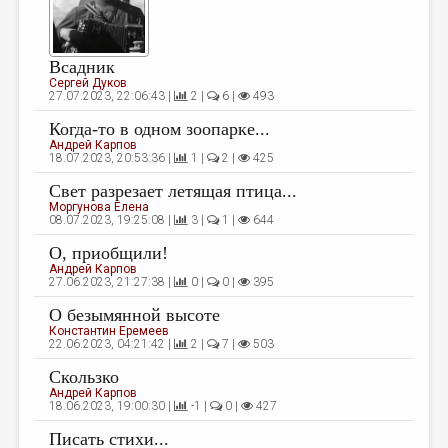
Всадник
Сергей Дуков
27.07.2023, 22:06:43 |
2 |
6 |
493
Когда-то в одном зоопарке...
Андрей Карпов
18.07.2023, 20:53:36 |
1 |
2 |
425
Свет разрезает летящая птица...
Моргунова Елена
08.07.2023, 19:25:08 |
3 |
1 |
644
О, приобщили!
Андрей Карпов
27.06.2023, 21:27:38 |
0 |
0 |
395
О безымянной высоте
Константин Еремеев
22.06.2023, 04:21:42 |
2 |
7 |
503
Скользко
Андрей Карпов
18.06.2023, 19:00:30 |
-1 |
0 |
427
Писать стихи...