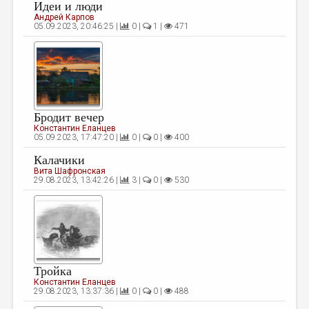
МАЛАЯ ПРОЗА
Идеи и люди
Андрей Карпов
05.09.2023, 20:46:25 |
0 |
1 |
471
ЭССЕИСТИКА
ЛИТЕРАТУРОВЕДЕНИЕ
КУЛЬТУРОВЕДЕНИЕ
ПУБЛИЦИСТИКА
Бродит вечер
РЕЦЕНЗИРОВАНИЕ
Константин Еланцев
05.09.2023, 17:47:20 |
0 |
0 |
400
ЦИКЛЫ ПУБЛИКАЦИЙ
Калачики
Вита Шафронская
ТРЕДИАКОВСКИЙ
29.08.2023, 13:42:26 |
3 |
0 |
530
МЕДИА
ВКОНТАКТЕ
Тройка
Константин Еланцев
29.08.2023, 13:37:36 |
0 |
0 |
488