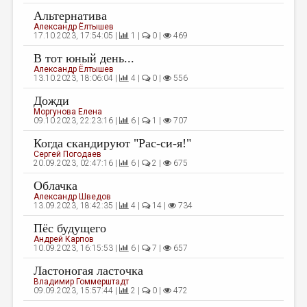
Альтернатива
ДАЙДЖЕСТ
Александр Ёлтышев
17.10.2023, 17:54:05 |
1 |
0 |
469
ПРОИЗВЕДЕНИЯ
В тот юный день...
ПЕРЕВОДЫ
Александр Ёлтышев
13.10.2023, 18:06:04 |
4 |
0 |
556
КОНКУРСЫ
Дожди
Моргунова Елена
ДЕТСКАЯ КОМНАТА
09.10.2023, 22:23:16 |
6 |
1 |
707
КНИЖНАЯ ПОЛКА
Когда скандируют "Рас-си-я!"
Сергей Погодаев
ОБЗОР ЛИТЕРАТУРЫ
20.09.2023, 02:47:16 |
6 |
2 |
675
Облачка
СТРАНИЦЫ ПАМЯТИ
Александр Шведов
13.09.2023, 18:42:35 |
4 |
14 |
734
ОБЪЯВЛЕНИЯ
Пёс будущего
Андрей Карпов
КОЛОНКА РЕДАКТОРА
10.09.2023, 16:15:53 |
6 |
7 |
657
РЕДКОЛЛЕГИЯ
Ластоногая ласточка
Владимир Гоммерштадт
ОТ РЕДАКЦИИ
09.09.2023, 15:57:44 |
2 |
0 |
472