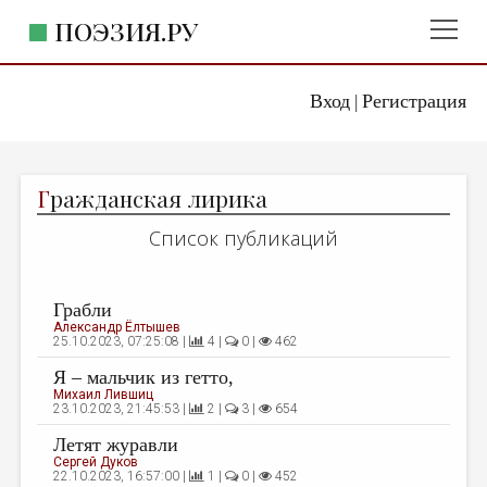
ПОЭЗИЯ.РУ
Вход
Регистрация
ГЛАВНОЕ МЕНЮ
|
ПОЭЗИЯ.РУ
ИЗДАТЕЛЬСТВО
Г
ражданская лирика
ЖАНРЫ
Список публикаций
АВТОРЫ
КОММЕНТАРИИ
Грабли
ЛИТСАЛОН
Александр Ёлтышев
25.10.2023, 07:25:08 |
4 |
0 |
462
НОВОСТИ
Я – мальчик из гетто,
Михаил Лившиц
ПРАВИЛА САЙТА
23.10.2023, 21:45:53 |
2 |
3 |
654
Летят журавли
ОТДЕЛЫ И РУБРИКИ
Сергей Дуков
22.10.2023, 16:57:00 |
1 |
0 |
452
ИЗБРАННОЕ