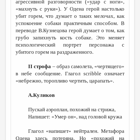
агрессивной разговорности («удар с ноги»,
«махнуть с руки»). У Одена герой настолько
убит горем, что думает о таких мелочах, как
успокоение собаки практичным способом. В
переводе В.Кузнецова герой думает о том, как
грубо запихнуть кость собаке. Это меняет
психологический портрет персонажа с
убитого горем на раздраженного.
II строфа
– образ самолета, «чертящего»
в небе сообщение. Глагол scribble означает
«небрежно, торопливо чертить, царапать».
А.Куликов
Пускай аэроплан, похожий на стрижа,
Напишет: «Умер он», над головой кружа
Глагол «напишет» нейтрален. Метафора
Одена здесь потеряна. Но «похожий на