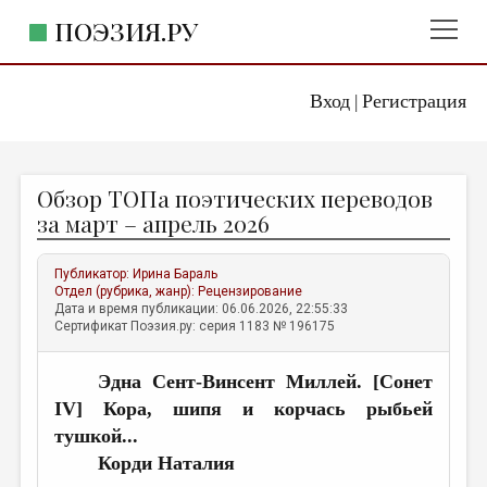
ПОЭЗИЯ.РУ
Вход
Регистрация
ГЛАВНОЕ МЕНЮ
|
ПОЭЗИЯ.РУ
ИЗДАТЕЛЬСТВО
Обзор ТОПа поэтических переводов
ЖАНРЫ
за март – апрель 2026
АВТОРЫ
Публикатор:
Ирина Бараль
КОММЕНТАРИИ
Отдел (рубрика, жанр):
Рецензирование
Дата и время публикации: 06.06.2026, 22:55:33
ЛИТСАЛОН
Сертификат Поэзия.ру: серия 1183 № 196175
НОВОСТИ
Эдна Сент-Винсент Миллей. [Сонет
ПРАВИЛА САЙТА
IV] Кора, шипя и корчась рыбьей
тушкой...
ОТДЕЛЫ И РУБРИКИ
Корд
и Наталия
ИЗБРАННОЕ