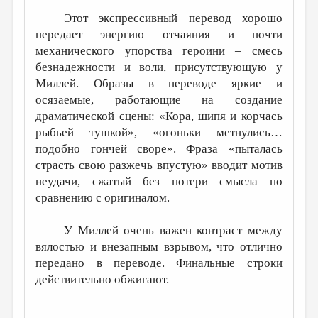
Этот экспрессивный перевод хорошо
ДАЙДЖЕСТ
передает энергию отчаяния и почти
ПРОИЗВЕДЕНИЯ
механического упорства героини – смесь
безнадежности и воли, присутствующую у
ПЕРЕВОДЫ
Миллей. Образы в переводе яркие и
КОНКУРСЫ
осязаемые, работающие на создание
драматической сцены: «Кора, шипя и корчась
ДЕТСКАЯ КОМНАТА
рыбьей тушкой», «огоньки метнулись…
КНИЖНАЯ ПОЛКА
подобно гончей своре». Фраза «пыталась
страсть свою разжечь впустую» вводит мотив
ОБЗОР ЛИТЕРАТУРЫ
неудачи, сжатый без потери смысла по
СТРАНИЦЫ ПАМЯТИ
сравнению с оригиналом.
ОБЪЯВЛЕНИЯ
У Миллей очень важен контраст между
вялостью и внезапным взрывом, что отлично
КОЛОНКА РЕДАКТОРА
передано в переводе. Финальные строки
РЕДКОЛЛЕГИЯ
действительно обжигают.
ОТ РЕДАКЦИИ