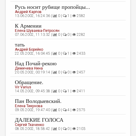
Русь носит рубище пропойцы...
ДАЙДЖЕСТ
Андрей Карпов
13.06.2002, 16:24:36 |
0 |
1 |
2582
ПРОИЗВЕДЕНИЯ
К Армении
ПЕРЕВОДЫ
Елена Шуваева-Петросян
07.06.2002, 11:13:32 |
0 |
0 |
2282
КОНКУРСЫ
тать
Андрей Борейко
ДЕТСКАЯ КОМНАТА
22.05.2002, 16:04:45 |
0 |
1 |
2433
КНИЖНАЯ ПОЛКА
Над Почай-рекою
Демичева Нина
ОБЗОР ЛИТЕРАТУРЫ
20.05.2002, 00:19:14 |
0 |
0 |
2457
Обращение.
СТРАНИЦЫ ПАМЯТИ
Vir Varius
14.05.2002, 09:45:38 |
0 |
1 |
2411
ОБЪЯВЛЕНИЯ
Пан Володыевский.
Елена Тикунова
КОЛОНКА РЕДАКТОРА
09.05.2002, 19:47:40 |
0 |
4 |
2575
РЕДКОЛЛЕГИЯ
ДАЛЕКИЕ ГОЛОСА
Сергей Ткаченко
ОТ РЕДАКЦИИ
08.05.2002, 18:58:42 |
0 |
0 |
2103