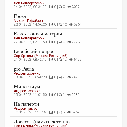
Лев Бондаревский
24.04.2002, 00:34:29 |
0 |
0 |
3027
Гроза
Михаил Гофайзен
23.04.2002, 14:56:06 |
0 |
10 |
3264
Какая тонкая материя...
Лев Бондаревский
22.04.2002, 02:11:50 |
0 |
0 |
2723
Еврейский вопрос
Сэр Хрюклик(Михаил Резницкий)
21.04.2002, 08:42:12 |
0 |
12 |
6155
pro Patria
Андрей Борейко
19.04.2002, 16:40:30 |
0 |
2 |
2429
Миллениум
Андрей Борейко
15.04.2002, 11:01:30 |
0 |
1 |
2289
На паперти
Андрей Грязов
10.04.2002, 13:22:32 |
0 |
5 |
3969
Довесок (память детства)
Сэр Хрюклик(Михаил Резницкий)