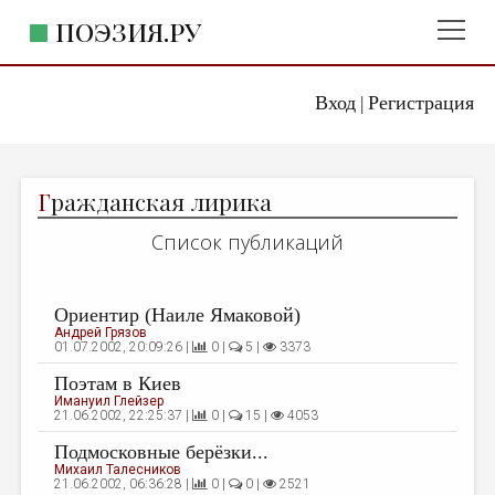
ПОЭЗИЯ.РУ
Вход
Регистрация
ГЛАВНОЕ МЕНЮ
|
ПОЭЗИЯ.РУ
ИЗДАТЕЛЬСТВО
Г
ражданская лирика
ЖАНРЫ
Список публикаций
АВТОРЫ
КОММЕНТАРИИ
Ориентир (Наиле Ямаковой)
ЛИТСАЛОН
Андрей Грязов
01.07.2002, 20:09:26 |
0 |
5 |
3373
НОВОСТИ
Поэтам в Киев
Имануил Глейзер
ПРАВИЛА САЙТА
21.06.2002, 22:25:37 |
0 |
15 |
4053
Подмосковные берёзки...
ОТДЕЛЫ И РУБРИКИ
Михаил Талесников
21.06.2002, 06:36:28 |
0 |
0 |
2521
ИЗБРАННОЕ