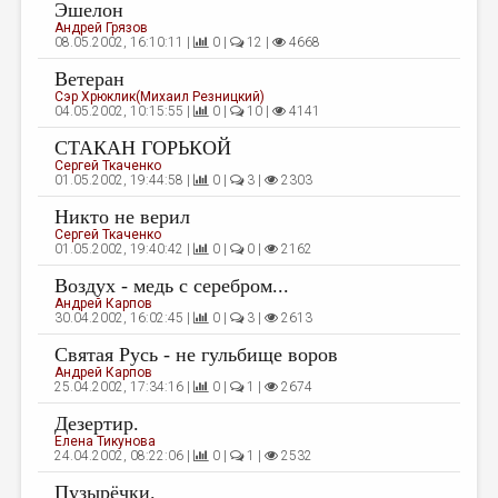
МАЛАЯ ПРОЗА
Эшелон
Андрей Грязов
08.05.2002, 16:10:11 |
0 |
12 |
4668
ЭССЕИСТИКА
Ветеран
ЛИТЕРАТУРОВЕДЕНИЕ
Сэр Хрюклик(Михаил Резницкий)
04.05.2002, 10:15:55 |
0 |
10 |
4141
КУЛЬТУРОВЕДЕНИЕ
СТАКАН ГОРЬКОЙ
ПУБЛИЦИСТИКА
Сергей Ткаченко
01.05.2002, 19:44:58 |
0 |
3 |
2303
РЕЦЕНЗИРОВАНИЕ
Никто не верил
Сергей Ткаченко
ЦИКЛЫ ПУБЛИКАЦИЙ
01.05.2002, 19:40:42 |
0 |
0 |
2162
ТРЕДИАКОВСКИЙ
Воздух - медь с серебром...
Андрей Карпов
МЕДИА
30.04.2002, 16:02:45 |
0 |
3 |
2613
Святая Русь - не гульбище воров
ВКОНТАКТЕ
Андрей Карпов
25.04.2002, 17:34:16 |
0 |
1 |
2674
Дезертир.
Елена Тикунова
24.04.2002, 08:22:06 |
0 |
1 |
2532
Пузырёчки.