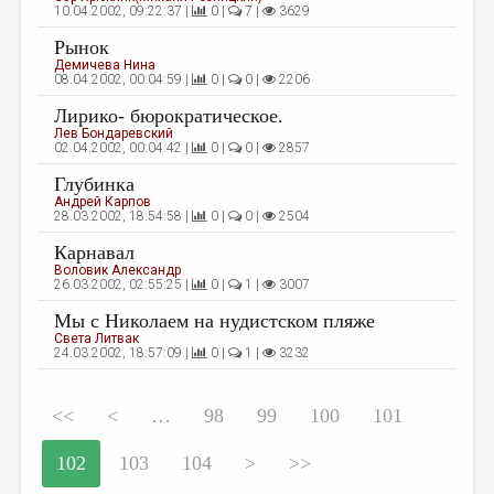
10.04.2002, 09:22:37 |
0 |
7 |
3629
Рынок
Демичева Нина
08.04.2002, 00:04:59 |
0 |
0 |
2206
Лирико- бюрократическое.
Лев Бондаревский
02.04.2002, 00:04:42 |
0 |
0 |
2857
Глубинка
Андрей Карпов
28.03.2002, 18:54:58 |
0 |
0 |
2504
Карнавал
Воловик Александр
26.03.2002, 02:55:25 |
0 |
1 |
3007
Мы с Николаем на нудистском пляже
Света Литвак
24.03.2002, 18:57:09 |
0 |
1 |
3232
<<
<
…
98
99
100
101
102
103
104
>
>>