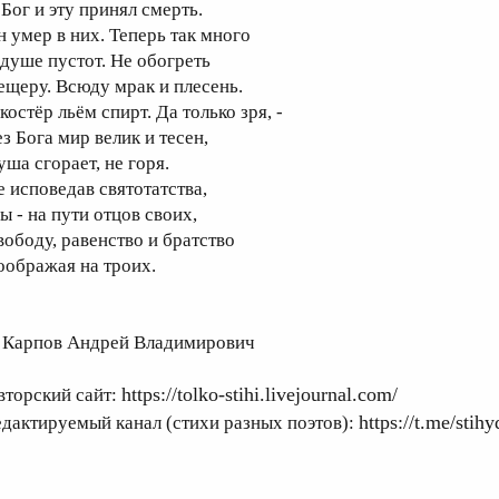
 Бог и эту принял смерть.
н умер в них. Теперь так много
 душе пустот. Не обогреть
ещеру. Всюду мрак и плесень.
костёр льём спирт. Да только зря, -
з Бога мир велик и тесен,
уша сгорает, не горя.
е исповедав святотатства,
ы - на пути отцов своих,
вободу, равенство и братство
оображая на троих.
 Карпов Андрей Владимирович
https://tolko-stihi.livejournal.com/
вторский сайт:
https://t.me/stih
едактируемый канал (стихи разных поэтов):