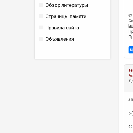
Обзор литературы
Страницы памяти
Се
Правила сайта
Пр
Пр
Объявления
Те
А
Да
Л
:-
С