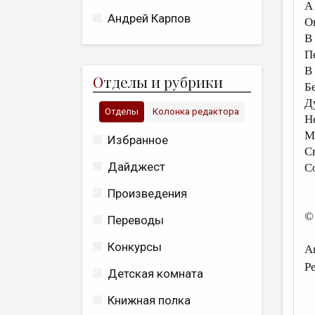
А
Андрей Карпов
О
В
П
В 
О
тделы и рубрики
Бе
Д
Отделы
Колонка редактора
Н
М
Избранное
С
Дайджест
С
Произведения
©
Переводы
Конкурсы
А
Р
Детская комната
Книжная полка