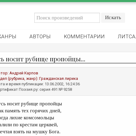
ЖАНРЫ
АВТОРЫ
КОММЕНТАРИИ
ЛИТСА
сь носит рубище пропойцы...
втор:
Андрей Карпов
дел (рубрика, жанр):
Гражданская лирика
та и время публикации: 13.06.2002, 16:24:36
ртификат Поэзия.ру: серия 491 № 9258
усь носит рубище пропойцы
ак память тех горячих дней,
огда лихие комсомольцы
алили по крестам церквей,
ечтая взять на мушку Бога.