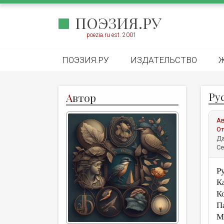
ПОЭЗИЯ.РУ
poezia.ru est. 2001
ПОЭЗИЯ.РУ
ИЗДАТЕЛЬСТВО
Ру
А
втор
А
От
Да
Се
Р
К
К
П
М