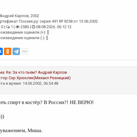
Андрей Карпов
, 2002
ртификат Поэзия.ру: серия 491 № 9258 от 13.06.2002
0 |
1 |
2583 |
08.08.2026. 06:12:12
оизведение оценили (+): []
оизведение оценили (-): []
ма:
Re: За что пьём?
Андрей Карпов
втор
Сэр Хрюклик(Михаил Резницкий)
та и время: 14.06.2002, 06:54:48
ить спирт в костёр? В России?! НЕ ВЕРЮ!
)))
 уважением, Миша.