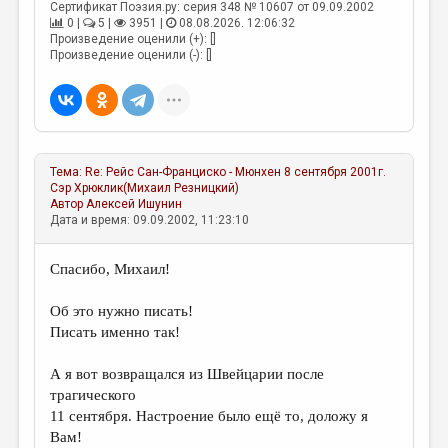
МАЛАЯ ПРОЗА
Сертификат Поэзия.ру: серия 348 № 10607 от 09.09.2002
0 |
5 |
3951 |
08.08.2026. 12:06:32
ЭССЕИСТИКА
Произведение оценили (+): []
Произведение оценили (-): []
ЛИТЕРАТУРОВЕДЕНИЕ
КУЛЬТУРОВЕДЕНИЕ
ПУБЛИЦИСТИКА
Тема:
Re: Рейс Сан-Франциско - Мюнхен 8 сентября 2001г.
РЕЦЕНЗИРОВАНИЕ
Сэр Хрюклик(Михаил Резницкий)
Автор
Алексей Ишунин
ЦИКЛЫ ПУБЛИКАЦИЙ
Дата и время: 09.09.2002, 11:23:10
ТРЕДИАКОВСКИЙ
Cпасибо, Михаил!
МЕДИА
Об это нужно писать!
ВКОНТАКТЕ
Писать именно так!
А я вот возвращался из Швейцарии после
трагического
11 сентября. Настроение было ещё то, доложу я
Вам!