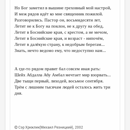
Но Бог заметил в вышине греховный мой настрой,
ДАЙДЖЕСТ
И меж рядов идёт ко мне священник пожилой.
ПРОИЗВЕДЕНИЯ
Разговорились. Пастор он, восьмидесяти лет,
Летит не к Богу на поклон, не к другу на обед,
ПЕРЕВОДЫ
Летит в Боснийские края, с крестом, а не мечом,
Летит в Боснийские края, и возраст - нипочём,
КОНКУРСЫ
Летит в далёкую страну, к недобрым берегам...
ДЕТСКАЯ КОМНАТА
Знать, нечто ведомо ему, что недоступно нам...
КНИЖНАЯ ПОЛКА
А где-то рядом правит бал совсем иная рать:
ОБЗОР ЛИТЕРАТУРЫ
Шейх Абдалла Абу Амбал мечтает мир взорвать...
СТРАНИЦЫ ПАМЯТИ
Две тыщи первый, лиходей, восьмое сентября.
Трём с лишним тысячам людей осталось жить три
ОБЪЯВЛЕНИЯ
дня.
КОЛОНКА РЕДАКТОРА
РЕДКОЛЛЕГИЯ
ОТ РЕДАКЦИИ
Сэр Хрюклик(Михаил Резницкий)
, 2002