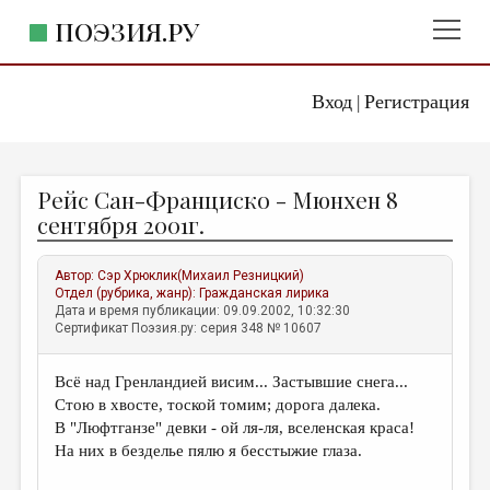
ПОЭЗИЯ.РУ
Вход
Регистрация
ГЛАВНОЕ МЕНЮ
|
ПОЭЗИЯ.РУ
ИЗДАТЕЛЬСТВО
Рейс Сан-Франциско - Мюнхен 8
ЖАНРЫ
сентября 2001г.
АВТОРЫ
Автор:
Сэр Хрюклик(Михаил Резницкий)
КОММЕНТАРИИ
Отдел (рубрика, жанр):
Гражданская лирика
Дата и время публикации: 09.09.2002, 10:32:30
ЛИТСАЛОН
Сертификат Поэзия.ру: серия 348 № 10607
НОВОСТИ
Всё над Гренландией висим... Застывшие снега...
ПРАВИЛА САЙТА
Стою в хвосте, тоской томим; дорога далека.
В "Люфтганзе" девки - ой ля-ля, вселенская краса!
ОТДЕЛЫ И РУБРИКИ
На них в безделье пялю я бесстыжие глаза.
ИЗБРАННОЕ