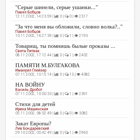
"Серые шинели, серые ушанки..."
ДАЙДЖЕСТ
Павел Бобцов
12.11.2002, 14:23:59 |
0 |
0 |
2317
ПРОИЗВЕДЕНИЯ
"За что меня вы обложили, словно волка?.."
ПЕРЕВОДЫ
Павел Бобцов
10.11.2002, 16:27:39 |
0 |
1 |
2193
КОНКУРСЫ
Товарищ, ты помнишь былые проказы ...
Света Литвак
ДЕТСКАЯ КОМНАТА
08.11.2002, 17:12:44 |
0 |
1 |
2402
КНИЖНАЯ ПОЛКА
ПАМЯТИ М.БУЛГАКОВА
Имануил Глейзер
ОБЗОР ЛИТЕРАТУРЫ
07.11.2002, 10:15:14 |
0 |
13 |
4082
НА ВОЙНУ
СТРАНИЦЫ ПАМЯТИ
Василь Дробот
07.11.2002, 10:00:33 |
0 |
1 |
2391
ОБЪЯВЛЕНИЯ
Cтихи для детей
Ирина Машинская
КОЛОНКА РЕДАКТОРА
05.11.2002, 08:02:49 |
0 |
0 |
3082
РЕДКОЛЛЕГИЯ
Закат Европы?
Лев Бондаревский
ОТ РЕДАКЦИИ
29.10.2002, 00:42:49 |
0 |
1 |
2963