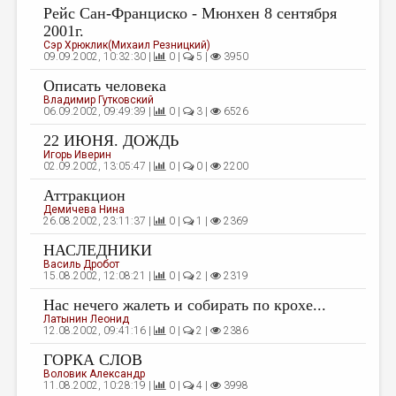
Рейс Сан-Франциско - Мюнхен 8 сентября
2001г.
Сэр Хрюклик(Михаил Резницкий)
09.09.2002, 10:32:30 |
0 |
5 |
3950
Описать человека
Владимир Гутковский
06.09.2002, 09:49:39 |
0 |
3 |
6526
22 ИЮНЯ. ДОЖДЬ
Игорь Иверин
02.09.2002, 13:05:47 |
0 |
0 |
2200
Аттракцион
Демичева Нина
26.08.2002, 23:11:37 |
0 |
1 |
2369
НАСЛЕДНИКИ
Василь Дробот
15.08.2002, 12:08:21 |
0 |
2 |
2319
Нас нечего жалеть и собирать по крохе...
Латынин Леонид
12.08.2002, 09:41:16 |
0 |
2 |
2386
ГОРКА СЛОВ
Воловик Александр
11.08.2002, 10:28:19 |
0 |
4 |
3998