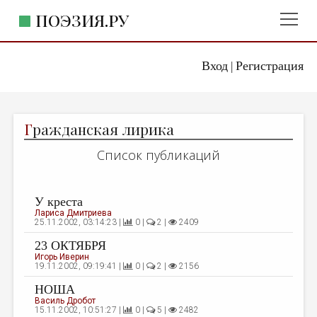
ПОЭЗИЯ.РУ
Вход
Регистрация
ГЛАВНОЕ МЕНЮ
|
ПОЭЗИЯ.РУ
ИЗДАТЕЛЬСТВО
Г
ражданская лирика
ЖАНРЫ
Список публикаций
АВТОРЫ
КОММЕНТАРИИ
У креста
ЛИТСАЛОН
Лариса Дмитриева
25.11.2002, 03:14:23 |
0 |
2 |
2409
НОВОСТИ
23 ОКТЯБРЯ
Игорь Иверин
ПРАВИЛА САЙТА
19.11.2002, 09:19:41 |
0 |
2 |
2156
НОША
ОТДЕЛЫ И РУБРИКИ
Василь Дробот
15.11.2002, 10:51:27 |
0 |
5 |
2482
ИЗБРАННОЕ