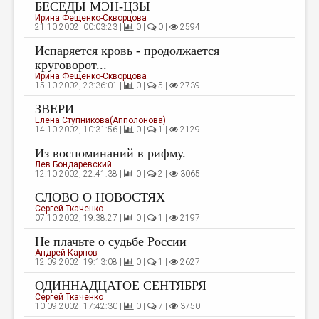
МАЛАЯ ПРОЗА
БЕСЕДЫ МЭН-ЦЗЫ
Ирина Фещенко-Скворцова
21.10.2002, 00:03:23 |
0 |
0 |
2594
ЭССЕИСТИКА
Испаряется кровь - продолжается
ЛИТЕРАТУРОВЕДЕНИЕ
круговорот...
Ирина Фещенко-Скворцова
КУЛЬТУРОВЕДЕНИЕ
15.10.2002, 23:36:01 |
0 |
5 |
2739
ПУБЛИЦИСТИКА
ЗВЕРИ
Елена Ступникова(Апполонова)
РЕЦЕНЗИРОВАНИЕ
14.10.2002, 10:31:56 |
0 |
1 |
2129
Из воспоминаний в рифму.
ЦИКЛЫ ПУБЛИКАЦИЙ
Лев Бондаревский
12.10.2002, 22:41:38 |
0 |
2 |
3065
ТРЕДИАКОВСКИЙ
СЛОВО О НОВОСТЯХ
МЕДИА
Сергей Ткаченко
07.10.2002, 19:38:27 |
0 |
1 |
2197
ВКОНТАКТЕ
Не плачьте о судьбе России
Андрей Карпов
12.09.2002, 19:13:08 |
0 |
1 |
2627
ОДИННАДЦАТОЕ СЕНТЯБРЯ
Сергей Ткаченко
10.09.2002, 17:42:30 |
0 |
7 |
3750