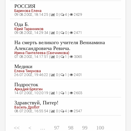
РОССИЯ
Баринова Елена
09.08.2002, 18:14:25 |
0 |
4 |
2629
Ода Б.
Юрий Таранников
09.08.2002, 14:29:34 |
0 |
0 |
2471
На смерть великого учителя Вениамина
Александровича Ревича.
Ирина Пантелеева (Свечникова)
07.08.2002, 14:17:51 |
0 |
1 |
3065
Медики
Елена Тикунова
26.07.2002, 19:46:22 |
0 |
1 |
2401
Подросток
Аркадий Брязгин
14.07.2002, 10:20:19 |
1 |
1 |
2603
Здравствуй, Питер!
Василь Дробот
08.07.2002, 16:55:54 |
0 |
4 |
2547
<<
<
…
97
98
99
100