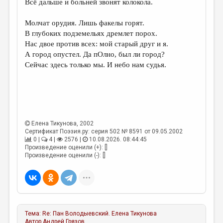
Всё дальше и больней звонят колокола.
ДАЙДЖЕСТ
Молчат орудия. Лишь факелы горят.
ПРОИЗВЕДЕНИЯ
В глубоких подземельях дремлет порох.
Нас двое против всех: мой старый друг и я.
ПЕРЕВОДЫ
А город опустел. Да пОлно, был ли город?
Сейчас здесь только мы. И небо нам судья.
КОНКУРСЫ
ДЕТСКАЯ КОМНАТА
КНИЖНАЯ ПОЛКА
ОБЗОР ЛИТЕРАТУРЫ
Елена Тикунова
, 2002
Сертификат Поэзия.ру: серия 502 № 8591 от 09.05.2002
СТРАНИЦЫ ПАМЯТИ
0 |
4 |
2576 |
10.08.2026. 08:44:45
Произведение оценили (+): []
ОБЪЯВЛЕНИЯ
Произведение оценили (-): []
КОЛОНКА РЕДАКТОРА
РЕДКОЛЛЕГИЯ
ОТ РЕДАКЦИИ
Тема:
Re: Пан Володыевский.
Елена Тикунова
Автор
Андрей Грязов