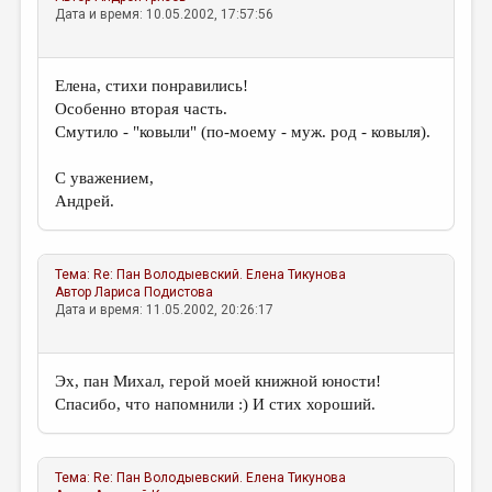
МАЛАЯ ПРОЗА
Дата и время: 10.05.2002, 17:57:56
ЭССЕИСТИКА
ЛИТЕРАТУРОВЕДЕНИЕ
Елена, стихи понравились!
Особенно вторая часть.
КУЛЬТУРОВЕДЕНИЕ
Смутило - "ковыли" (по-моему - муж. род - ковыля).
ПУБЛИЦИСТИКА
С уважением,
РЕЦЕНЗИРОВАНИЕ
Андрей.
ЦИКЛЫ ПУБЛИКАЦИЙ
ТРЕДИАКОВСКИЙ
Тема:
Re: Пан Володыевский.
Елена Тикунова
Автор
Лариса Подистова
Дата и время: 11.05.2002, 20:26:17
МЕДИА
ВКОНТАКТЕ
Эх, пан Михал, герой моей книжной юности!
Спасибо, что напомнили :) И стих хороший.
Тема:
Re: Пан Володыевский.
Елена Тикунова