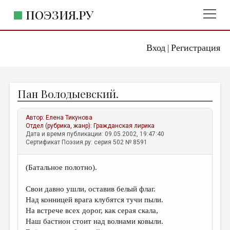
ПОЭЗИЯ.РУ
Вход
Регистрация
ГЛАВНОЕ МЕНЮ
|
ПОЭЗИЯ.РУ
ИЗДАТЕЛЬСТВО
Пан Володыевский.
ЖАНРЫ
АВТОРЫ
Автор:
Елена Тикунова
Отдел (рубрика, жанр):
Гражданская лирика
КОММЕНТАРИИ
Дата и время публикации: 09.05.2002, 19:47:40
Сертификат Поэзия.ру: серия 502 № 8591
ЛИТСАЛОН
(Батальное полотно).
НОВОСТИ
ПРАВИЛА САЙТА
Свои давно ушли, оставив белый флаг.
Над конницей врага клубятся тучи пыли.
На встрече всех дорог, как серая скала,
ОТДЕЛЫ И РУБРИКИ
Наш бастион стоит над волнами ковыли.
ИЗБРАННОЕ