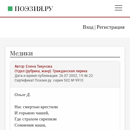
ПОЭЗИЯ.РУ
Вход
Регистрация
ГЛАВНОЕ МЕНЮ
|
ПОЭЗИЯ.РУ
ИЗДАТЕЛЬСТВО
Медики
ЖАНРЫ
АВТОРЫ
Автор:
Елена Тикунова
Отдел (рубрика, жанр):
Гражданская лирика
КОММЕНТАРИИ
Дата и время публикации: 26.07.2002, 19:46:22
Сертификат Поэзия.ру: серия 502 № 9910
ЛИТСАЛОН
Ольге Д.
НОВОСТИ
ПРАВИЛА САЙТА
Нас смертью крестили
И горькою чашей,
Где страхом скрепили
ОТДЕЛЫ И РУБРИКИ
Сомнения наши,
ИЗБРАННОЕ