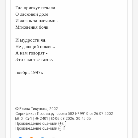
Где привкус печали
ДАЙДЖЕСТ
О ласковой доле
ПРОИЗВЕДЕНИЯ
И жизнь за плечами -
Мгновения боли,
ПЕРЕВОДЫ
И мудрости яд,
КОНКУРСЫ
Не дающий покоя...
ДЕТСКАЯ КОМНАТА
А нам говорят -
Это счастье такое.
КНИЖНАЯ ПОЛКА
ноябрь 1997г.
ОБЗОР ЛИТЕРАТУРЫ
СТРАНИЦЫ ПАМЯТИ
ОБЪЯВЛЕНИЯ
КОЛОНКА РЕДАКТОРА
Елена Тикунова
, 2002
Сертификат Поэзия.ру: серия 502 № 9910 от 26.07.2002
РЕДКОЛЛЕГИЯ
0 |
1 |
2401 |
06.08.2026. 20:45:05
Произведение оценили (+): []
ОТ РЕДАКЦИИ
Произведение оценили (-): []