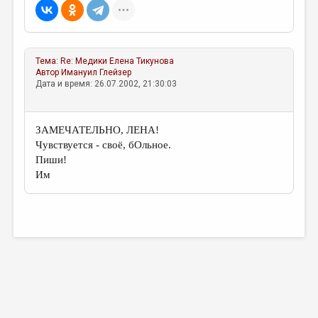
МАЛАЯ ПРОЗА
ЭССЕИСТИКА
ЛИТЕРАТУРОВЕДЕНИЕ
Тема:
Re: Медики
Елена Тикунова
Автор
Имануил Глейзер
КУЛЬТУРОВЕДЕНИЕ
Дата и время: 26.07.2002, 21:30:03
ПУБЛИЦИСТИКА
РЕЦЕНЗИРОВАНИЕ
ЗАМЕЧАТЕЛЬНО, ЛЕНА!
Чувствуется - своё, бОльное.
ЦИКЛЫ ПУБЛИКАЦИЙ
Пиши!
Им
ТРЕДИАКОВСКИЙ
МЕДИА
ВКОНТАКТЕ