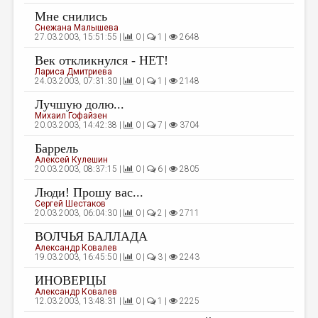
Мне снились
ДАЙДЖЕСТ
Снежана Малышева
27.03.2003, 15:51:55 |
0 |
1 |
2648
ПРОИЗВЕДЕНИЯ
Век откликнулся - НЕТ!
ПЕРЕВОДЫ
Лариса Дмитриева
24.03.2003, 07:31:30 |
0 |
1 |
2148
КОНКУРСЫ
Лучшую долю...
Михаил Гофайзен
ДЕТСКАЯ КОМНАТА
20.03.2003, 14:42:38 |
0 |
7 |
3704
КНИЖНАЯ ПОЛКА
Баррель
Алексей Кулешин
ОБЗОР ЛИТЕРАТУРЫ
20.03.2003, 08:37:15 |
0 |
6 |
2805
Люди! Прошу вас...
СТРАНИЦЫ ПАМЯТИ
Сергей Шестаков
20.03.2003, 06:04:30 |
0 |
2 |
2711
ОБЪЯВЛЕНИЯ
ВОЛЧЬЯ БАЛЛАДА
Александр Ковалев
КОЛОНКА РЕДАКТОРА
19.03.2003, 16:45:50 |
0 |
3 |
2243
РЕДКОЛЛЕГИЯ
ИНОВЕРЦЫ
Александр Ковалев
ОТ РЕДАКЦИИ
12.03.2003, 13:48:31 |
0 |
1 |
2225