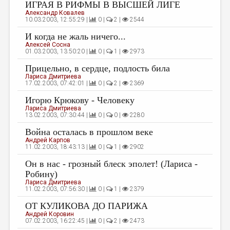
МАЛАЯ ПРОЗА
ИГРАЯ В РИФМЫ В ВЫСШЕЙ ЛИГЕ
Александр Ковалев
10.03.2003, 12:55:29 |
0 |
2 |
2544
ЭССЕИСТИКА
И когда не жаль ничего...
ЛИТЕРАТУРОВЕДЕНИЕ
Алексей Сосна
01.03.2003, 13:50:20 |
0 |
1 |
2973
КУЛЬТУРОВЕДЕНИЕ
Прицельно, в сердце, подлость била
ПУБЛИЦИСТИКА
Лариса Дмитриева
17.02.2003, 07:42:01 |
0 |
2 |
2369
РЕЦЕНЗИРОВАНИЕ
Игорю Крюкову - Человеку
Лариса Дмитриева
ЦИКЛЫ ПУБЛИКАЦИЙ
13.02.2003, 07:30:44 |
0 |
0 |
2280
ТРЕДИАКОВСКИЙ
Война осталась в прошлом веке
Андрей Карпов
МЕДИА
11.02.2003, 18:43:13 |
0 |
1 |
2902
Он в нас - грозный блеск эполет! (Лариса -
ВКОНТАКТЕ
Робину)
Лариса Дмитриева
11.02.2003, 07:56:30 |
0 |
1 |
2379
ОТ КУЛИКОВА ДО ПАРИЖА
Андрей Коровин
07.02.2003, 16:22:45 |
0 |
2 |
2473