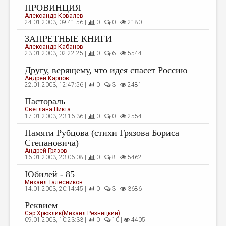
ПРОВИНЦИЯ
Александр Ковалев
24.01.2003, 09:41:56 |
0 |
0 |
2180
ЗАПРЕТНЫЕ КНИГИ
Александр Кабанов
23.01.2003, 02:22:25 |
0 |
6 |
5544
Другу, верящему, что идея спасет Россию
Андрей Карпов
22.01.2003, 12:47:56 |
0 |
3 |
2481
Пастораль
Светлана Пикта
17.01.2003, 23:16:36 |
0 |
0 |
2554
Памяти Рубцова (стихи Грязова Бориса
Степановича)
Андрей Грязов
16.01.2003, 23:06:08 |
0 |
8 |
5462
Юбилей - 85
Михаил Талесников
14.01.2003, 20:14:45 |
0 |
3 |
3686
Реквием
Сэр Хрюклик(Михаил Резницкий)
09.01.2003, 10:23:33 |
0 |
10 |
4405