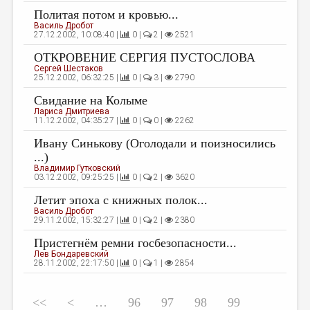
Политая потом и кровью...
Василь Дробот
27.12.2002, 10:08:40 |
0 |
2 |
2521
ОТКРОВЕНИЕ СЕРГИЯ ПУСТОСЛОВА
Сергей Шестаков
25.12.2002, 06:32:25 |
0 |
3 |
2790
Свидание на Колыме
Лариса Дмитриева
11.12.2002, 04:35:27 |
0 |
0 |
2262
Ивану Синькову (Оголодали и поизносились
...)
Владимир Гутковский
03.12.2002, 09:25:25 |
0 |
2 |
3620
Летит эпоха с книжных полок...
Василь Дробот
29.11.2002, 15:32:27 |
0 |
2 |
2380
Пристегнём ремни госбезопасности...
Лев Бондаревский
28.11.2002, 22:17:50 |
0 |
1 |
2854
<<
<
…
96
97
98
99