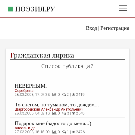
ПОЭЗИЯ.РУ
Вход
Регистрация
ГЛАВНОЕ МЕНЮ
|
ПОЭЗИЯ.РУ
ИЗДАТЕЛЬСТВО
Г
ражданская лирика
ЖАНРЫ
Список публикаций
АВТОРЫ
КОММЕНТАРИИ
НЕВЕРНЫМ.
ЛИТСАЛОН
Серебряная
28.03.2003, 17:07:23 |
0 |
2 |
2419
НОВОСТИ
То снегом, то туманом, то дождём...
Шаргородский Александр Анатольевич
ПРАВИЛА САЙТА
28.03.2003, 04:32:13 |
0 |
3 |
2548
Подарок мне (задолго до меня...)
ОТДЕЛЫ И РУБРИКИ
ансоль и др.
27.03.2003, 18:18:09 |
0 |
1 |
2476
ИЗБРАННОЕ