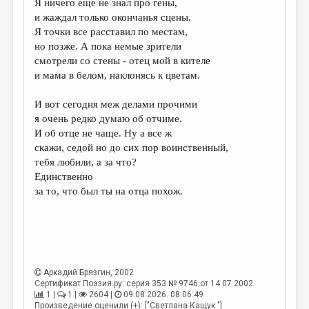
Я ничего еще не знал про гены,
и жаждал только окончанья сцены.
ДАЙДЖЕСТ
Я точки все расставил по местам,
ПРОИЗВЕДЕНИЯ
но позже. А пока немые зрители
смотрели со стены - отец мой в кителе
ПЕРЕВОДЫ
и мама в белом, наклонясь к цветам.
КОНКУРСЫ
И вот сегодня меж делами прочими
ДЕТСКАЯ КОМНАТА
я очень редко думаю об отчиме.
И об отце не чаще. Ну а все ж
КНИЖНАЯ ПОЛКА
скажи, седой но до сих пор воинственный,
тебя любили, а за что?
ОБЗОР ЛИТЕРАТУРЫ
Единственно
СТРАНИЦЫ ПАМЯТИ
за то, что был ты на отца похож.
ОБЪЯВЛЕНИЯ
КОЛОНКА РЕДАКТОРА
РЕДКОЛЛЕГИЯ
Аркадий Брязгин
, 2002
Сертификат Поэзия.ру: серия 353 № 9746 от 14.07.2002
ОТ РЕДАКЦИИ
1 |
1 |
2604 |
09.08.2026. 08:06:49
Произведение оценили (+): ["Светлана Кащук "]