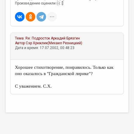
МАЛАЯ ПРОЗА
Произведение оценили (-): []
ЭССЕИСТИКА
ЛИТЕРАТУРОВЕДЕНИЕ
КУЛЬТУРОВЕДЕНИЕ
Тема:
Re: Подросток
Аркадий Брязгин
ПУБЛИЦИСТИКА
Автор
Сэр Хрюклик(Михаил Резницкий)
Дата и время: 17.07.2002, 00:48:23
РЕЦЕНЗИРОВАНИЕ
ЦИКЛЫ ПУБЛИКАЦИЙ
Хорошее стихотворение, понравилось. Только как
оно оказалось в "Гражданской лирике"?
ТРЕДИАКОВСКИЙ
МЕДИА
С уважением. С.Х.
ВКОНТАКТЕ