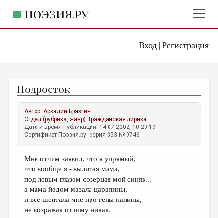
ПОЭЗИЯ.РУ
Вход
Регистрация
ГЛАВНОЕ МЕНЮ
|
ПОЭЗИЯ.РУ
ИЗДАТЕЛЬСТВО
Подросток
ЖАНРЫ
АВТОРЫ
Автор:
Аркадий Брязгин
Отдел (рубрика, жанр):
Гражданская лирика
КОММЕНТАРИИ
Дата и время публикации: 14.07.2002, 10:20:19
Сертификат Поэзия.ру: серия 353 № 9746
ЛИТСАЛОН
Мне отчим заявил, что я упрямый,
НОВОСТИ
что вообще я - вылитая мама,
ПРАВИЛА САЙТА
под левым глазом созерцая мой синяк...
а мама йодом мазала царапины,
и все шептала мне про гены папины,
ОТДЕЛЫ И РУБРИКИ
не возражая отчиму никак.
ИЗБРАННОЕ