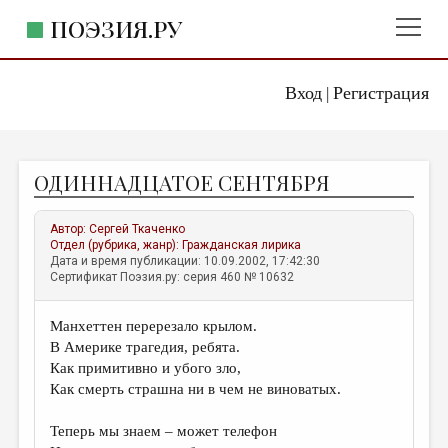
ПОЭЗИЯ.РУ
Вход
Регистрация
ГЛАВНОЕ МЕНЮ
|
ПОЭЗИЯ.РУ
ИЗДАТЕЛЬСТВО
ОДИННАДЦАТОЕ СЕНТЯБРЯ
ЖАНРЫ
АВТОРЫ
Автор:
Сергей Ткаченко
Отдел (рубрика, жанр):
Гражданская лирика
КОММЕНТАРИИ
Дата и время публикации: 10.09.2002, 17:42:30
Сертификат Поэзия.ру: серия 460 № 10632
ЛИТСАЛОН
Манхеттен перерезало крылом.
НОВОСТИ
В Америке трагедия, ребята.
ПРАВИЛА САЙТА
Как примитивно и убого зло,
Как смерть страшна ни в чем не виноватых.
ОТДЕЛЫ И РУБРИКИ
Теперь мы знаем – может телефон
ИЗБРАННОЕ