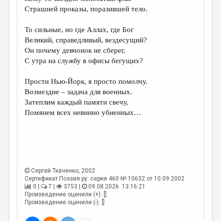
МАЛАЯ ПРОЗА
Страшней проказы, поразившей тело.
ЭССЕИСТИКА
То сильные, но где Аллах, где Бог
ЛИТЕРАТУРОВЕДЕНИЕ
Великий, справедливый, вездесущий?
Он почему девчонок не сберег,
КУЛЬТУРОВЕДЕНИЕ
С утра на службу в офисы бегущих?
ПУБЛИЦИСТИКА
Прости Нью-Йорк, я просто помолчу.
РЕЦЕНЗИРОВАНИЕ
Возмездие – задача для военных.
Затеплим каждый памяти свечу,
ЦИКЛЫ ПУБЛИКАЦИЙ
Помянем всех невинно убиенных…
ТРЕДИАКОВСКИЙ
МЕДИА
ВКОНТАКТЕ
Сергей Ткаченко
, 2002
Сертификат Поэзия.ру: серия 460 № 10632 от 10.09.2002
0 |
7 |
3753 |
09.08.2026. 13:16:21
Произведение оценили (+): []
Произведение оценили (-): []