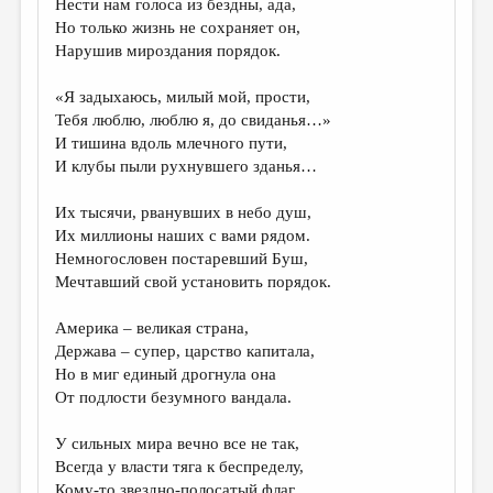
Нести нам голоса из бездны, ада,
Но только жизнь не сохраняет он,
ДАЙДЖЕСТ
Нарушив мироздания порядок.
ПРОИЗВЕДЕНИЯ
«Я задыхаюсь, милый мой, прости,
ПЕРЕВОДЫ
Тебя люблю, люблю я, до свиданья…»
И тишина вдоль млечного пути,
КОНКУРСЫ
И клубы пыли рухнувшего зданья…
ДЕТСКАЯ КОМНАТА
Их тысячи, рванувших в небо душ,
КНИЖНАЯ ПОЛКА
Их миллионы наших с вами рядом.
Немногословен постаревший Буш,
ОБЗОР ЛИТЕРАТУРЫ
Мечтавший свой установить порядок.
СТРАНИЦЫ ПАМЯТИ
Америка – великая страна,
ОБЪЯВЛЕНИЯ
Держава – супер, царство капитала,
Но в миг единый дрогнула она
КОЛОНКА РЕДАКТОРА
От подлости безумного вандала.
РЕДКОЛЛЕГИЯ
У сильных мира вечно все не так,
ОТ РЕДАКЦИИ
Всегда у власти тяга к беспределу,
Кому-то звездно-полосатый флаг