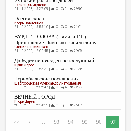
Умножив ряды звездюлей
Лариса Дмитриева
01.11.2003, 15:27:09 |
0 |
2 |
2996
Элегия скола
Игорь Лавленцев
31.10.2003, 15:55:10 |
0 |
0 |
2101
ВУРД И ГОЛОВА (Памяти Г.Г.),
Приношение Николаю Васильевичу
Станислав Минаков
31.10.2003, 13:00:45 |
0 |
0 |
2908
Да будет неподсуден непослушный...
Юрий Лорес
31.10.2003, 11:55:31 |
0 |
0 |
2136
Чернобыльские посвящения
Шаргородский Александр Анатольевич
30.10.2003, 02:52:47 |
0 |
4 |
2399
ВЕЧНЫЙ ГОРОД
Игорь Царев
28.10.2003, 12:34:35 |
0 |
1 |
4507
<<
<
…
93
94
95
96
97