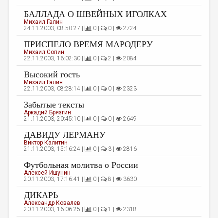
МАЛАЯ ПРОЗА
БАЛЛАДА О ШВЕЙНЫХ ИГОЛКАХ
ЭССЕИСТИКА
Михаил Галин
24.11.2003, 08:50:27 |
0 |
0 |
2724
ЛИТЕРАТУРОВЕДЕНИЕ
ПРИСПЕЛО ВРЕМЯ МАРОДЕРУ
Михаил Сопин
КУЛЬТУРОВЕДЕНИЕ
22.11.2003, 16:02:30 |
0 |
2 |
2084
ПУБЛИЦИСТИКА
Высокий гость
Михаил Галин
РЕЦЕНЗИРОВАНИЕ
22.11.2003, 08:28:14 |
0 |
0 |
2323
Забытые тексты
ЦИКЛЫ ПУБЛИКАЦИЙ
Аркадий Брязгин
21.11.2003, 20:45:10 |
0 |
0 |
2649
ТРЕДИАКОВСКИЙ
ДАВИДУ ЛЕРМАНУ
МЕДИА
Виктор Калитин
21.11.2003, 15:16:24 |
0 |
3 |
2816
ВКОНТАКТЕ
Футбольная молитва о России
Алексей Ишунин
20.11.2003, 17:16:41 |
0 |
8 |
3630
ДИКАРЬ
Александр Ковалев
20.11.2003, 16:06:25 |
0 |
1 |
2318