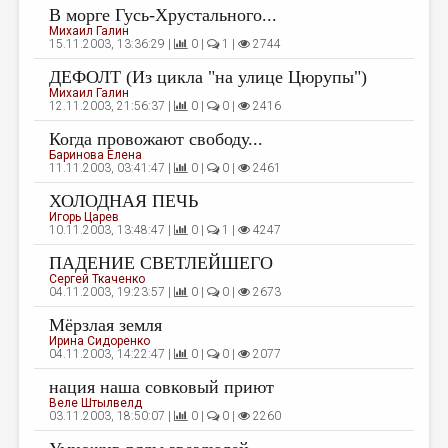
В морге Гусь-Хрустального...
Михаил Галин
15.11.2003, 13:36:29 |
0 |
1 |
2744
ДЕФОЛТ (Из цикла "на улице Цюрупы")
Михаил Галин
12.11.2003, 21:56:37 |
0 |
0 |
2416
Когда провожают свободу...
Баринова Елена
11.11.2003, 03:41:47 |
0 |
0 |
2461
ХОЛОДНАЯ ПЕЧЬ
Игорь Царев
10.11.2003, 13:48:47 |
0 |
1 |
4247
ПАДЕНИЕ СВЕТЛЕЙШЕГО
Сергей Ткаченко
04.11.2003, 19:23:57 |
0 |
0 |
2673
Мёрзлая земля
Ирина Сидоренко
04.11.2003, 14:22:47 |
0 |
0 |
2077
нация наша совковый приют
Веле Штылвелд
03.11.2003, 18:50:07 |
0 |
0 |
2260