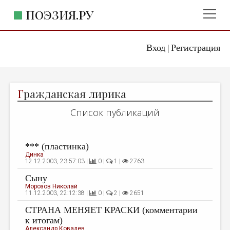
ПОЭЗИЯ.РУ
Вход
Регистрация
ГЛАВНОЕ МЕНЮ
|
ПОЭЗИЯ.РУ
ИЗДАТЕЛЬСТВО
Г
ражданская лирика
ЖАНРЫ
Список публикаций
АВТОРЫ
КОММЕНТАРИИ
*** (пластинка)
ЛИТСАЛОН
Динка
12.12.2003, 23:57:03 |
0 |
1 |
2763
НОВОСТИ
Сыну
Морозов Николай
ПРАВИЛА САЙТА
11.12.2003, 22:12:38 |
0 |
2 |
2651
СТРАНА МЕНЯЕТ КРАСКИ (комментарии
ОТДЕЛЫ И РУБРИКИ
к итогам)
ИЗБРАННОЕ
Александр Ковалев