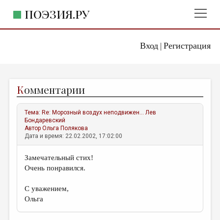
ПОЭЗИЯ.РУ
Вход
Регистрация
ГЛАВНОЕ МЕНЮ
|
ПОЭЗИЯ.РУ
ИЗДАТЕЛЬСТВО
К
омментарии
ЖАНРЫ
АВТОРЫ
Тема:
Re: Морозный воздух неподвижен...
Лев
Бондаревский
КОММЕНТАРИИ
Автор
Ольга Полякова
Дата и время: 22.02.2002, 17:02:00
ЛИТСАЛОН
Замечательный стих!
НОВОСТИ
Очень понравился.
ПРАВИЛА САЙТА
С уважением,
Ольга
ОТДЕЛЫ И РУБРИКИ
ИЗБРАННОЕ