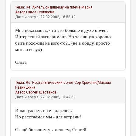
Тема:
Re: Ангелу,сидящему на плече
Мария
ДАЙДЖЕСТ
Автор
Ольга Полякова
Дата и время: 22.02.2002, 16:58:19
ПРОИЗВЕДЕНИЯ
ПЕРЕВОДЫ
Мне показалось, что это больше в духе olwen.
Интересный эксперимент. Но так ли уж хорошо
КОНКУРСЫ
быть похожим на кого-то?.. (не в обиду, просто
мысли вслух)
ДЕТСКАЯ КОМНАТА
КНИЖНАЯ ПОЛКА
Ольга
ОБЗОР ЛИТЕРАТУРЫ
СТРАНИЦЫ ПАМЯТИ
Тема:
Re: Ностальгический сонет
Сэр Хрюклик(Михаил
Резницкий)
Автор
Сергей Шестаков
ОБЪЯВЛЕНИЯ
Дата и время: 22.02.2002, 13:42:59
КОЛОНКА РЕДАКТОРА
И нас уж нет, и те - далече...
РЕДКОЛЛЕГИЯ
Но расстаёмся мы - для встречи!
ОТ РЕДАКЦИИ
С ещё большим уважением, Сергей