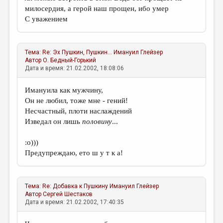
милосердия, а герой наш прощен, ибо умер
С уважением
Тема:
Re: Эх Пушкин, Пушкин...
Имануил Глейзер
Автор
О. Бедный-Горький
Дата и время: 21.02.2002, 18:08:06
Имануила как мужчину,
Он не любил, тоже мне - гений!
Несчастный, плоти наслаждений
Изведал он лишь
половину
...
:о)))
Предупреждаю, ето ш у т к а!
Тема:
Re: Добавка к Пушкину
Имануил Глейзер
Автор
Сергей Шестаков
Дата и время: 21.02.2002, 17:40:35