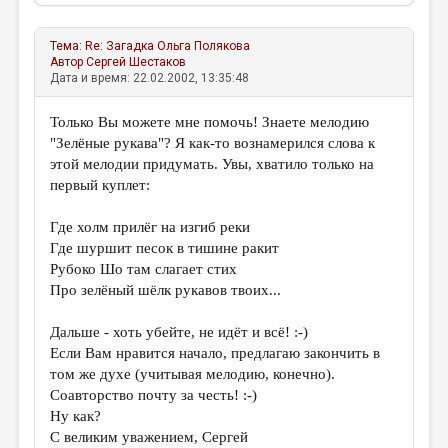
МАЛАЯ ПРОЗА
ЭССЕИСТИКА
Тема:
Re: Загадка
Ольга Полякова
Автор
Сергей Шестаков
ЛИТЕРАТУРОВЕДЕНИЕ
Дата и время: 22.02.2002, 13:35:48
КУЛЬТУРОВЕДЕНИЕ
Только Вы можете мне помочь! Знаете мелодию
"Зелёные рукава"? Я как-то вознамерился слова к
ПУБЛИЦИСТИКА
этой мелодии придумать. Увы, хватило только на
РЕЦЕНЗИРОВАНИЕ
первый куплет:
ЦИКЛЫ ПУБЛИКАЦИЙ
Где холм прилёг на изгиб реки
Где шуршит песок в тишине ракит
ТРЕДИАКОВСКИЙ
Рубоко Шо там слагает стих
МЕДИА
Про зелёный шёлк рукавов твоих...
ВКОНТАКТЕ
Дальше - хоть убейте, не идёт и всё! :-)
Если Вам нравится начало, предлагаю закончить в
том же духе (учитывая мелодию, конечно).
Соавторство почту за честь! :-)
Ну как?
С великим уважением, Сергей