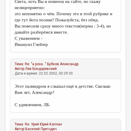
Света, хоть Вы и новичок на сайте, но скажу
нелицеприятно:
это непонятно о чём. Почему это в этой рубрике и
где тут йота поэзии? Пожалуйста, без обид.
Вы повесили сразу много текстов(норма : 3-4), но
давайте разберёмся вместе.
С уважением -
Имануил Глейзер
Тема:
Re: "а роза..."
Бубнов Александр
Автор
Лев Бондаревский
Дата и время: 22.02.2002, 00:29:30
Этот палиндром я слышал ещё в детстве. Сколько
Вам лет, Александр?
С удивлением, ЛБ.
Тема:
Re: Урий
Юрий Каплан
Автор
Василий Пригодич