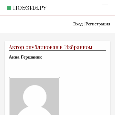
ПОЭЗИЯ.РУ
Вход
Регистрация
ГЛАВНОЕ МЕНЮ
|
ПОЭЗИЯ.РУ
ИЗДАТЕЛЬСТВО
Автор опубликован в Избранном
ЖАНРЫ
Анна Гершаник
АВТОРЫ
КОММЕНТАРИИ
ЛИТСАЛОН
НОВОСТИ
ПРАВИЛА САЙТА
ОТДЕЛЫ И РУБРИКИ
ИЗБРАННОЕ