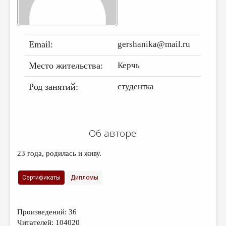
ДАЙДЖЕСТ
ПРОИЗВЕДЕНИЯ
Email:
gershanika@mail.ru
ПЕРЕВОДЫ
Место жительства:
Керчь
КОНКУРСЫ
ДЕТСКАЯ КОМНАТА
Род занятий:
студентка
КНИЖНАЯ ПОЛКА
ОБЗОР ЛИТЕРАТУРЫ
Об авторе:
СТРАНИЦЫ ПАМЯТИ
23 года, родилась и живу.
ОБЪЯВЛЕНИЯ
Сертификаты
Дипломы
КОЛОНКА РЕДАКТОРА
РЕДКОЛЛЕГИЯ
ОТ РЕДАКЦИИ
Произведений: 36
Читателей: 104020