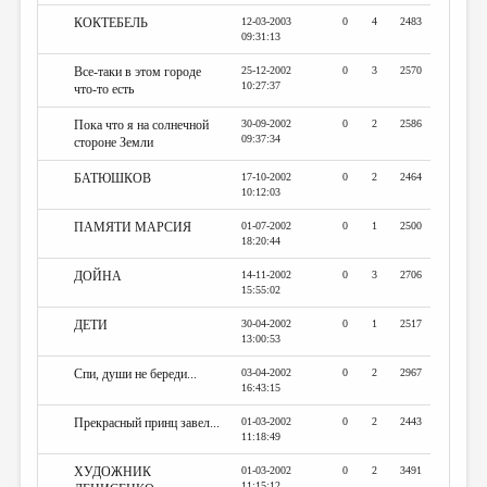
КОКТЕБЕЛЬ
12-03-2003
0
4
2483
09:31:13
Все-таки в этом городе
25-12-2002
0
3
2570
10:27:37
что-то есть
Пока что я на солнечной
30-09-2002
0
2
2586
09:37:34
стороне Земли
БАТЮШКОВ
17-10-2002
0
2
2464
10:12:03
ПАМЯТИ МАРСИЯ
01-07-2002
0
1
2500
18:20:44
ДОЙНА
14-11-2002
0
3
2706
15:55:02
ДЕТИ
30-04-2002
0
1
2517
13:00:53
Спи, души не береди...
03-04-2002
0
2
2967
16:43:15
Прекрасный принц завел...
01-03-2002
0
2
2443
11:18:49
ХУДОЖНИК
01-03-2002
0
2
3491
11:15:12