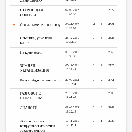
ДЕНИСЕНКО
СТАРЕЮЩАЯ
07-02-2002
0
2
2477
16:54:57
СОЛЬВЕЙГ
Осязая камешек-горошину
09-01-2002
-1
2
4561
14:52:00
Слышишь, у нас небо
26-12-2001
0
6
2825
15:26:11
кипит...
На краю земли
05-12-2001
0
0
2358
10:38:31
ЗИМНЯЯ
05-12-2001
0
2
2725
10:36:42
УКРАИНИЗАЦИЯ
Когда-нибудь нас откопают
25-05-2002
0
2
2761
15:16:34
РАЗГОВОР С
29-10-2001
0
2
2605
14:41:43
ПЕДАГОГОМ
ДИАЛОГИ
06-02-2002
0
2
2366
13:22:19
Жизнь-электрик
16-11-2001
0
1
2635
17:41:14
выкручивает лампочки
здравого смысла