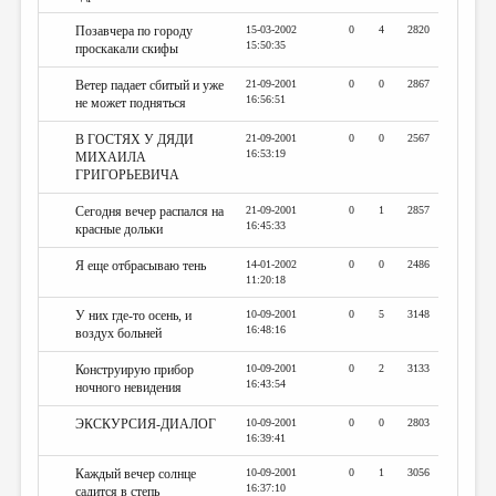
Позавчера по городу
15-03-2002
0
4
2820
15:50:35
проскакали скифы
Ветер падает сбитый и уже
21-09-2001
0
0
2867
16:56:51
не может подняться
В ГОСТЯХ У ДЯДИ
21-09-2001
0
0
2567
16:53:19
МИХАИЛА
ГРИГОРЬЕВИЧА
Сегодня вечер распался на
21-09-2001
0
1
2857
16:45:33
красные дольки
Я еще отбрасываю тень
14-01-2002
0
0
2486
11:20:18
У них где-то осень, и
10-09-2001
0
5
3148
16:48:16
воздух больней
Конструирую прибор
10-09-2001
0
2
3133
16:43:54
ночного невидения
ЭКСКУРСИЯ-ДИАЛОГ
10-09-2001
0
0
2803
16:39:41
Каждый вечер солнце
10-09-2001
0
1
3056
16:37:10
садится в степь