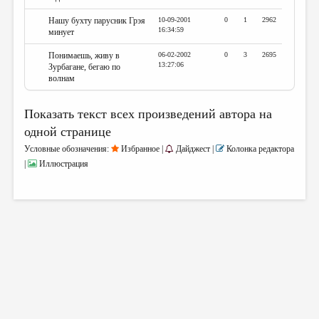
Нашу бухту парусник Грэя
10-09-2001
0
1
2962
16:34:59
минует
Понимаешь, живу в
06-02-2002
0
3
2695
13:27:06
Зурбагане, бегаю по
волнам
Показать текст всех произведений автора на
одной странице
Условные обозначения:
Избранное |
Дайджест |
Колонка редактора
|
Иллюстрация