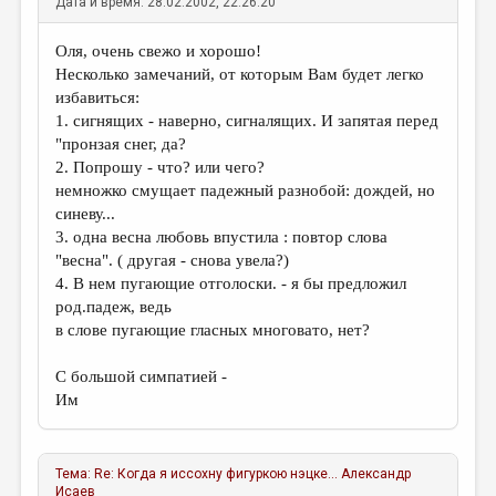
Дата и время: 28.02.2002, 22:26:20
Оля, очень свежо и хорошо!
Несколько замечаний, от которым Вам будет легко
избавиться:
1. сигнящих - наверно, сигналящих. И запятая перед
"пронзая снег, да?
2. Попрошу - что? или чего?
немножко смущает падежный разнобой: дождей, но
синеву...
3. одна весна любовь впустила : повтор слова
"весна". ( другая - снова увела?)
4. В нем пугающие отголоски. - я бы предложил
род.падеж, ведь
в слове пугающие гласных многовато, нет?
С большой симпатией -
Им
Тема:
Re: Когда я иссохну фигуркою нэцке...
Александр
Исаев