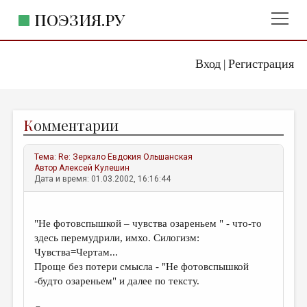
ПОЭЗИЯ.РУ
Вход
Регистрация
ГЛАВНОЕ МЕНЮ
|
ПОЭЗИЯ.РУ
ИЗДАТЕЛЬСТВО
К
омментарии
ЖАНРЫ
АВТОРЫ
Тема:
Re: Зеркало
Евдокия Ольшанская
Автор
Алексей Кулешин
КОММЕНТАРИИ
Дата и время: 01.03.2002, 16:16:44
ЛИТСАЛОН
"Не фотовспышкой – чувства озареньем " - что-то
НОВОСТИ
здесь перемудрили, имхо. Силогизм:
ПРАВИЛА САЙТА
Чувства=Чертам...
Проще без потери смысла - "Не фотовспышкой
-будто озареньем" и далее по тексту.
ОТДЕЛЫ И РУБРИКИ
ИЗБРАННОЕ