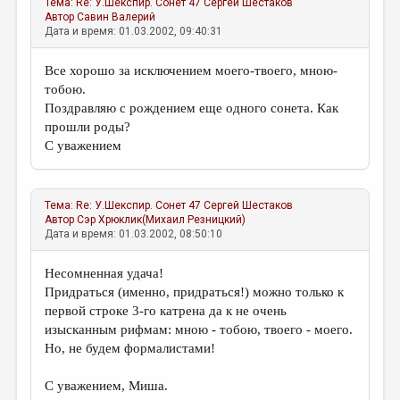
Тема:
Re: У.Шекспир. Сонет 47
Сергей Шестаков
Автор
Савин Валерий
Дата и время: 01.03.2002, 09:40:31
Все хорошо за исключением моего-твоего, мною-
тобою.
Поздравляю с рождением еще одного сонета. Как
прошли роды?
С уважением
Тема:
Re: У.Шекспир. Сонет 47
Сергей Шестаков
Автор
Сэр Хрюклик(Михаил Резницкий)
Дата и время: 01.03.2002, 08:50:10
Несомненная удача!
Придраться (именно, придраться!) можно только к
первой строке 3-го катрена да к не очень
изысканным рифмам: мною - тобою, твоего - моего.
Но, не будем формалистами!
С уважением, Миша.