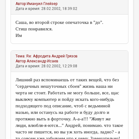
Автор
Имануил Глейзер
Дата и время: 28.02.2002, 18:39:02
Саша, во второй строке опечаточка в "до".
Стиш понравился.
Им
Тема:
Re: Афродита
Андрей Грязов
Автор
Александр Исаев
Дата и время: 28.02.2002, 12:29:08
Лишний раз вспоминаешь от таких вещей, что без
"сердечных нешуточных сбоев" жизнь наша ни
черта не стоит. Работать не могу больше, все, щас
выключу компьютер и пойду искать кого-нибудь
подходящего под описание, чтоб с ведьминой
мазью, или останусь на работе и буду долго и
протяжно выть в форточку. А-а-а!!! "Живут же
люди, влюбля-я-ются..." Андрей, понимаю. что такое
часто не пишется, но вы уж хоть иногда, ладно? - а
то совсем уже забываем что к чему. Замечательно!