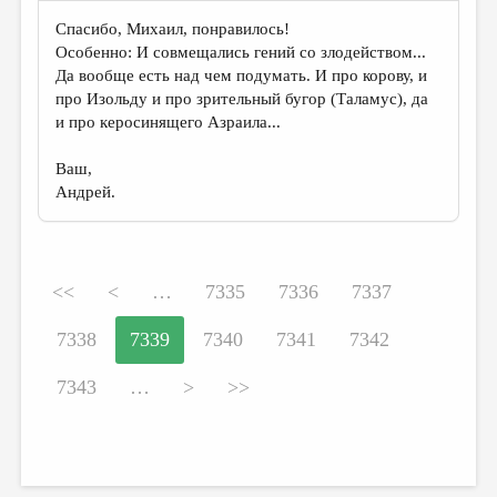
Спасибо, Михаил, понравилось!
Особенно: И совмещались гений со злодейством...
Да вообще есть над чем подумать. И про корову, и
про Изольду и про зрительный бугор (Таламус), да
и про керосинящего Азраила...
Ваш,
Андрей.
<<
<
…
7335
7336
7337
7338
7339
7340
7341
7342
7343
…
>
>>