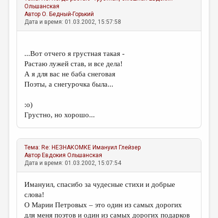
МАЛАЯ ПРОЗА
Ольшанская
Автор
О. Бедный-Горький
ЭССЕИСТИКА
Дата и время: 01.03.2002, 15:57:58
ЛИТЕРАТУРОВЕДЕНИЕ
КУЛЬТУРОВЕДЕНИЕ
...Вот отчего я грустная такая -
Растаю лужей став, и все дела!
ПУБЛИЦИСТИКА
А я для вас не баба снеговая
Поэты, а снегурочка была...
РЕЦЕНЗИРОВАНИЕ
ЦИКЛЫ ПУБЛИКАЦИЙ
:о)
Грустно, но хорошо...
ТРЕДИАКОВСКИЙ
МЕДИА
Тема:
Re: НЕЗНАКОМКЕ
Имануил Глейзер
ВКОНТАКТЕ
Автор
Евдокия Ольшанская
Дата и время: 01.03.2002, 15:07:54
Имануил, спасибо за чудесные стихи и добрые
слова!
О Марии Петровых – это один из самых дорогих
для меня поэтов и один из самых дорогих подарков