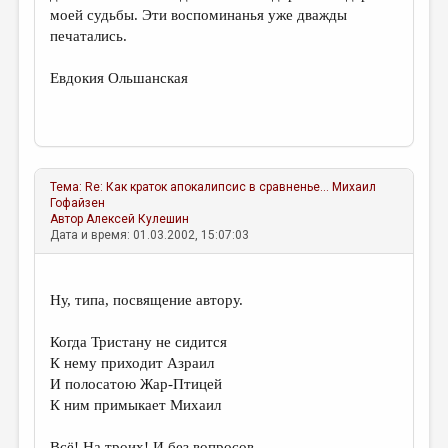
моей судьбы. Эти воспоминанья уже дважды
печатались.
Евдокия Ольшанская
Тема:
Re: Как краток апокалипсис в сравненье...
Михаил
Гофайзен
Автор
Алексей Кулешин
Дата и время: 01.03.2002, 15:07:03
Ну, типа, посвящение автору.
Когда Тристану не сидится
К нему приходит Азраил
И полосатою Жар-Птицей
К ним примыкает Михаил
Всё! На троих! И без вопросов.