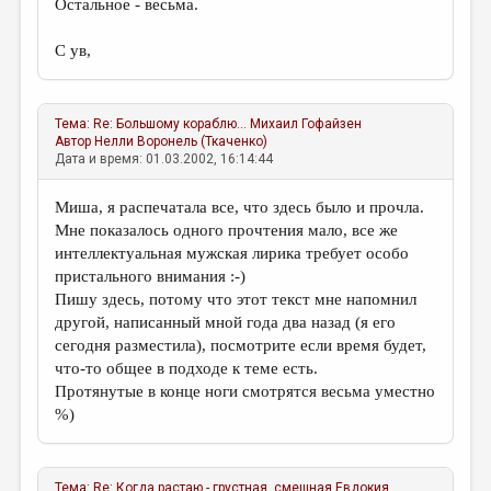
Остальное - весьма.
ДАЙДЖЕСТ
С ув,
ПРОИЗВЕДЕНИЯ
ПЕРЕВОДЫ
Тема:
Re: Большому кораблю...
Михаил Гофайзен
Автор
Нелли Воронель (Ткаченко)
КОНКУРСЫ
Дата и время: 01.03.2002, 16:14:44
ДЕТСКАЯ КОМНАТА
Миша, я распечатала все, что здесь было и прочла.
КНИЖНАЯ ПОЛКА
Мне показалось одного прочтения мало, все же
интеллектуальная мужская лирика требует особо
ОБЗОР ЛИТЕРАТУРЫ
пристального внимания :-)
СТРАНИЦЫ ПАМЯТИ
Пишу здесь, потому что этот текст мне напомнил
другой, написанный мной года два назад (я его
ОБЪЯВЛЕНИЯ
сегодня разместила), посмотрите если время будет,
что-то общее в подходе к теме есть.
КОЛОНКА РЕДАКТОРА
Протянутые в конце ноги смотрятся весьма уместно
%)
РЕДКОЛЛЕГИЯ
ОТ РЕДАКЦИИ
Тема:
Re: Когда растаю - грустная, смешная
Евдокия