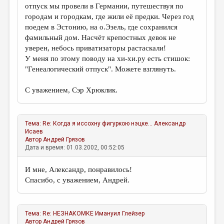
отпуск мы провели в Германии, путешествуя по
городам и городкам, где жили её предки. Через год
поедем в Эстонию, на о.Эзель, где сохранился
фамильный дом. Насчёт крепостных девок не
уверен, небось приватизаторы растаскали!
У меня по этому поводу на хи-хи.ру есть стишок:
"Генеалогический отпуск". Можете взглянуть.
С уважением, Сэр Хрюклик.
Тема:
Re: Когда я иссохну фигуркою нэцке...
Александр
Исаев
Автор
Андрей Грязов
Дата и время: 01.03.2002, 00:52:05
И мне, Александр, понравилось!
Спасибо, с уважением, Андрей.
Тема:
Re: НЕЗНАКОМКЕ
Имануил Глейзер
Автор
Андрей Грязов