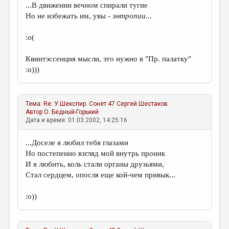
...В движении вечном спирали тугие
Но не избежать им, увы -
энтропии
...
:о(
Квинтэссенция мысли, это нужно в "Пр. палатку"
:о)))
Тема:
Re: У.Шекспир. Сонет 47
Сергей Шестаков
Автор
О. Бедный-Горький
Дата и время: 01.03.2002, 14:25:16
...Доселе я любил тебя глазами
Но постепенно взгляд мой внутрь проник
И я любить, коль стали органы друзьями,
Стал сердцем, опосля еще кой-чем привык...
:о))