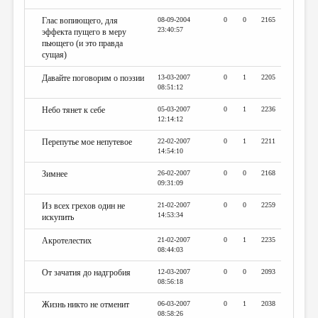
Глас вопиющего, для
08-09-2004
0
0
2165
23:40:57
эффекта пущего в меру
пьющего (и это правда
сущая)
Давайте поговорим о поэзии
13-03-2007
0
1
2205
08:51:12
Небо тянет к себе
05-03-2007
0
1
2236
12:14:12
Перепутье мое непутевое
22-02-2007
0
1
2211
14:54:10
Зимнее
26-02-2007
0
0
2168
09:31:09
Из всех грехов один не
21-02-2007
0
0
2259
14:53:34
искупить
Акротелестих
21-02-2007
0
1
2235
08:44:03
От зачатия до надгробия
12-03-2007
0
0
2093
08:56:18
Жизнь никто не отменит
06-03-2007
0
1
2038
08:58:26