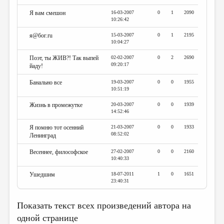
Я вам смешон
16-03-2007
0
1
2090
10:26:42
я@бог.ru
15-03-2007
0
1
2195
10:04:27
Поэт, ты ЖИВ?! Так выпей
02-02-2007
0
2
2690
09:20:17
йаду!
Банально все
19-03-2007
0
0
1955
10:51:19
Жизнь в промежутке
20-03-2007
0
0
1939
14:52:46
Я помню тот осенний
21-03-2007
0
0
1933
08:52:02
Ленинград
Весеннее, философское
27-02-2007
0
0
2160
10:40:33
Ушедшим
18-07-2011
1
0
1651
23:40:31
Показать текст всех произведений автора на
одной странице