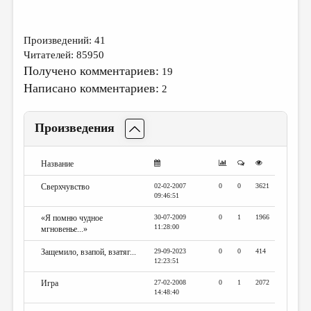
МАЛАЯ ПРОЗА
ЭССЕИСТИКА
Произведений: 41
ЛИТЕРАТУРОВЕДЕНИЕ
Читателей: 85950
Получено комментариев:
19
КУЛЬТУРОВЕДЕНИЕ
Написано комментариев:
2
ПУБЛИЦИСТИКА
РЕЦЕНЗИРОВАНИЕ
Произведения
ЦИКЛЫ ПУБЛИКАЦИЙ
Название
ТРЕДИАКОВСКИЙ
Сверхчувство
02-02-2007
0
0
3621
09:46:51
МЕДИА
«Я помню чудное
30-07-2009
0
1
1966
ВКОНТАКТЕ
11:28:00
мгновенье...»
Защемило, взапой, взатяг...
29-09-2023
0
0
414
12:23:51
Игра
27-02-2008
0
1
2072
14:48:40