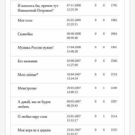
И казалось бы, причем тут
07-11-2008
0
0
1795
12:25:30
Иннокентий Петрович?
Моё соло
01-01-2009
0
0
1982
22:23:11
Скамейка
09-06-2008
0
0
2064
08:09:46
Мужика России нужно!
17-04-2008
0
0
1901
13:48:28
Без названия
03-08-2007
0
0
2366
11:27:09
Mors animae*
10-04-2007
0
0
2119
13:24:54
Межстрочье
29-03-2007
0
1
2249
14:00:15
А давай, мы не будем
09-03-2007
0
0
2597
08:29:43
любить
О любви пару слов
23-01-2007
0
1
3114
15:15:17
Моя вера не в церкви
23-01-2007
0
0
2232
15:15:17