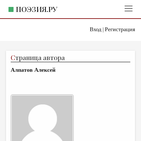
ПОЭЗИЯ.РУ
Вход
Регистрация
ГЛАВНОЕ МЕНЮ
|
ПОЭЗИЯ.РУ
ИЗДАТЕЛЬСТВО
С
траница автора
ЖАНРЫ
Алпатов Алексей
АВТОРЫ
КОММЕНТАРИИ
ЛИТСАЛОН
НОВОСТИ
ПРАВИЛА САЙТА
ОТДЕЛЫ И РУБРИКИ
ИЗБРАННОЕ