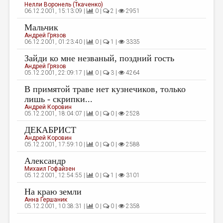
Нелли Воронель (Ткаченко)
06.12.2001, 15:13:09 |
0 |
2 |
2951
Мальчик
Андрей Грязов
06.12.2001, 01:23:40 |
0 |
1 |
3335
Зайди ко мне незваный, поздний гость
Андрей Грязов
05.12.2001, 22:09:17 |
0 |
3 |
4264
В примятой траве нет кузнечиков, только
лишь - скрипки...
Андрей Коровин
05.12.2001, 18:04:07 |
0 |
0 |
2528
ДЕКАБРИСТ
Андрей Коровин
05.12.2001, 17:59:10 |
0 |
0 |
2588
Александр
Михаил Гофайзен
05.12.2001, 12:54:55 |
0 |
1 |
3101
На краю земли
Анна Гершаник
05.12.2001, 10:38:31 |
0 |
0 |
2358