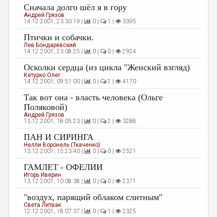
Сначала долго шёл я в гору
ДАЙДЖЕСТ
Андрей Грязов
14.12.2001, 23:30:19 |
0 |
1 |
3395
ПРОИЗВЕДЕНИЯ
Птички и собачки.
Лев Бондаревский
ПЕРЕВОДЫ
14.12.2001, 23:08:25 |
0 |
0 |
2924
КОНКУРСЫ
Осколки сердца (из цикла "Женский взгляд)
Кетурко Олег
ДЕТСКАЯ КОМНАТА
14.12.2001, 09:51:00 |
0 |
2 |
4170
Так вот она - власть человека (Ольге
КНИЖНАЯ ПОЛКА
Поляковой)
ОБЗОР ЛИТЕРАТУРЫ
Андрей Грязов
13.12.2001, 18:05:23 |
0 |
2 |
3288
СТРАНИЦЫ ПАМЯТИ
ПАН И СИРИНГА
Нелли Воронель (Ткаченко)
ОБЪЯВЛЕНИЯ
13.12.2001, 15:23:40 |
0 |
0 |
2521
ГАМЛЕТ - ОФЕЛИИ
КОЛОНКА РЕДАКТОРА
Игорь Иверин
13.12.2001, 10:08:38 |
0 |
0 |
2371
РЕДКОЛЛЕГИЯ
"воздух, парящий облаком слитным"
ОТ РЕДАКЦИИ
Света Литвак
12.12.2001, 18:07:37 |
0 |
1 |
2325