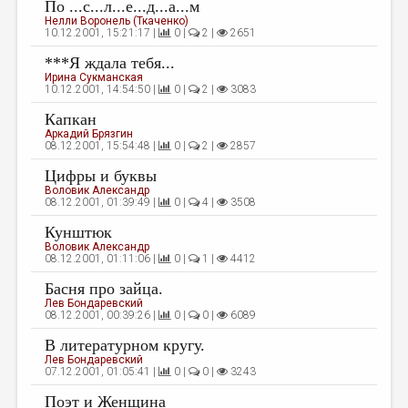
По ...с...л...е...д...а...м
Нелли Воронель (Ткаченко)
10.12.2001, 15:21:17 |
0 |
2 |
2651
***Я ждала тебя...
Ирина Сукманская
10.12.2001, 14:54:50 |
0 |
2 |
3083
Капкан
Аркадий Брязгин
08.12.2001, 15:54:48 |
0 |
2 |
2857
Цифры и буквы
Воловик Александр
08.12.2001, 01:39:49 |
0 |
4 |
3508
Кунштюк
Воловик Александр
08.12.2001, 01:11:06 |
0 |
1 |
4412
Басня про зайца.
Лев Бондаревский
08.12.2001, 00:39:26 |
0 |
0 |
6089
В литературном кругу.
Лев Бондаревский
07.12.2001, 01:05:41 |
0 |
0 |
3243
Поэт и Женщина