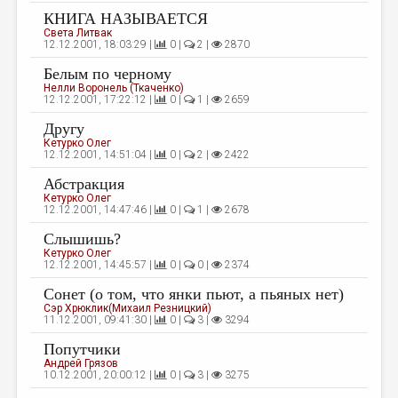
МАЛАЯ ПРОЗА
КНИГА НАЗЫВАЕТСЯ
Света Литвак
ЭССЕИСТИКА
12.12.2001, 18:03:29 |
0 |
2 |
2870
ЛИТЕРАТУРОВЕДЕНИЕ
Белым по черному
Нелли Воронель (Ткаченко)
КУЛЬТУРОВЕДЕНИЕ
12.12.2001, 17:22:12 |
0 |
1 |
2659
Другу
ПУБЛИЦИСТИКА
Кетурко Олег
12.12.2001, 14:51:04 |
0 |
2 |
2422
РЕЦЕНЗИРОВАНИЕ
Абстракция
ЦИКЛЫ ПУБЛИКАЦИЙ
Кетурко Олег
12.12.2001, 14:47:46 |
0 |
1 |
2678
ТРЕДИАКОВСКИЙ
Слышишь?
МЕДИА
Кетурко Олег
12.12.2001, 14:45:57 |
0 |
0 |
2374
ВКОНТАКТЕ
Сонет (о том, что янки пьют, а пьяных нет)
Сэр Хрюклик(Михаил Резницкий)
11.12.2001, 09:41:30 |
0 |
3 |
3294
Попутчики
Андрей Грязов
10.12.2001, 20:00:12 |
0 |
3 |
3275