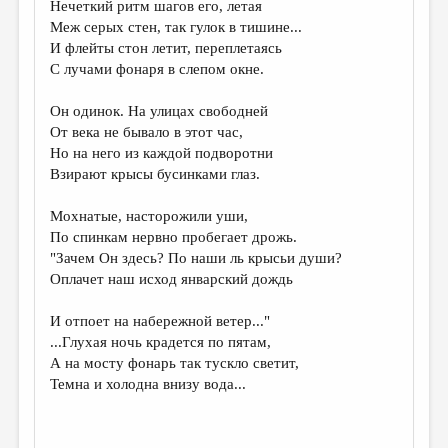
Нечеткий ритм шагов его, летая
Меж серых стен, так гулок в тишине...
ДАЙДЖЕСТ
И флейты стон летит, переплетаясь
ПРОИЗВЕДЕНИЯ
С лучами фонаря в слепом окне.
ПЕРЕВОДЫ
Он одинок. На улицах свободней
От века не бывало в этот час,
КОНКУРСЫ
Но на него из каждой подворотни
ДЕТСКАЯ КОМНАТА
Взирают крысы бусинками глаз.
КНИЖНАЯ ПОЛКА
Мохнатые, насторожили уши,
По спинкам нервно пробегает дрожь.
ОБЗОР ЛИТЕРАТУРЫ
"Зачем Он здесь? По наши ль крысьи души?
СТРАНИЦЫ ПАМЯТИ
Оплачет наш исход январский дождь
ОБЪЯВЛЕНИЯ
И отпоет на набережной ветер..."
...Глухая ночь крадется по пятам,
КОЛОНКА РЕДАКТОРА
А на мосту фонарь так тускло светит,
РЕДКОЛЛЕГИЯ
Темна и холодна внизу вода...
ОТ РЕДАКЦИИ