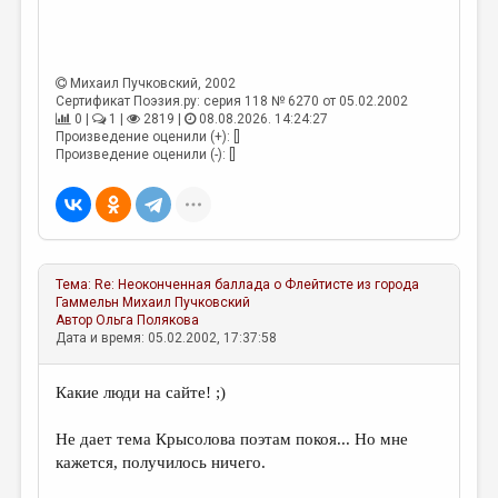
МАЛАЯ ПРОЗА
ЭССЕИСТИКА
ЛИТЕРАТУРОВЕДЕНИЕ
Михаил Пучковский
, 2002
Сертификат Поэзия.ру: серия 118 № 6270 от 05.02.2002
0 |
1 |
2819 |
08.08.2026. 14:24:27
КУЛЬТУРОВЕДЕНИЕ
Произведение оценили (+): []
Произведение оценили (-): []
ПУБЛИЦИСТИКА
РЕЦЕНЗИРОВАНИЕ
ЦИКЛЫ ПУБЛИКАЦИЙ
ТРЕДИАКОВСКИЙ
Тема:
Re: Неоконченная баллада о Флейтисте из города
Гаммельн
Михаил Пучковский
МЕДИА
Автор
Ольга Полякова
Дата и время: 05.02.2002, 17:37:58
ВКОНТАКТЕ
Какие люди на сайте! ;)
Не дает тема Крысолова поэтам покоя... Но мне
кажется, получилось ничего.