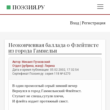
ПОЭЗИЯ.РУ
Вход
Регистрация
ГЛАВНОЕ МЕНЮ
|
ПОЭЗИЯ.РУ
ИЗДАТЕЛЬСТВО
Неоконченная баллада о Флейтисте
ЖАНРЫ
из города Гаммельн
АВТОРЫ
Автор:
Михаил Пучковский
КОММЕНТАРИИ
Отдел (рубрика, жанр):
Лирика
Дата и время публикации: 05.02.2002, 17:32:54
ЛИТСАЛОН
Сертификат Поэзия.ру: серия 118 № 6270
НОВОСТИ
В один промозглый серый зимний вечер
ПРАВИЛА САЙТА
Вернулся в город Гаммельнский Флейтист.
Ступает не спеша,сутуля плечи,
ОТДЕЛЫ И РУБРИКИ
И флейта издает протяжный свист.
ИЗБРАННОЕ