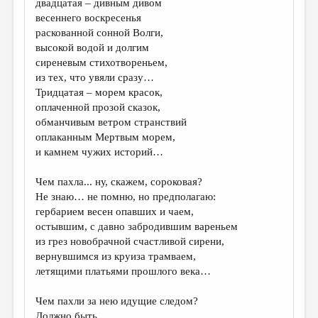
двадцатая – дивным дивом
весеннего воскресенья
ДАЙДЖЕСТ
раскованной сонной Волги,
ПРОИЗВЕДЕНИЯ
высокой водой и долгим
сиреневым стихотвореньем,
ПЕРЕВОДЫ
из тех, что увяли сразу…
Тридцатая – морем красок,
КОНКУРСЫ
оплаченной прозой сказок,
ДЕТСКАЯ КОМНАТА
обманчивым ветром странствий
оплаканным Мертвым морем,
КНИЖНАЯ ПОЛКА
и камнем чужих историй…
ОБЗОР ЛИТЕРАТУРЫ
Чем пахла... ну, скажем, сороковая?
СТРАНИЦЫ ПАМЯТИ
Не знаю… не помню, но предполагаю:
гербарием весен опавших и чаем,
ОБЪЯВЛЕНИЯ
остывшим, с давно забродившим вареньем
из грез новобрачной счастливой сирени,
КОЛОНКА РЕДАКТОРА
вернувшимся из круиза трамваем,
летящими платьями прошлого века…
РЕДКОЛЛЕГИЯ
ОТ РЕДАКЦИИ
Чем пахли за нею идущие следом?
Должно быть,