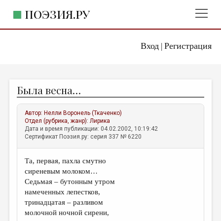
ПОЭЗИЯ.РУ
Вход
Регистрация
ГЛАВНОЕ МЕНЮ
|
ПОЭЗИЯ.РУ
ИЗДАТЕЛЬСТВО
Была весна…
ЖАНРЫ
АВТОРЫ
Автор:
Нелли Воронель (Ткаченко)
Отдел (рубрика, жанр):
Лирика
КОММЕНТАРИИ
Дата и время публикации: 04.02.2002, 10:19:42
Сертификат Поэзия.ру: серия 337 № 6220
ЛИТСАЛОН
Та, первая, пахла смутно
НОВОСТИ
сиреневым молоком…
ПРАВИЛА САЙТА
Седьмая – бутонным утром
намеченных лепестков,
тринадцатая – разливом
ОТДЕЛЫ И РУБРИКИ
молочной ночной сирени,
ИЗБРАННОЕ