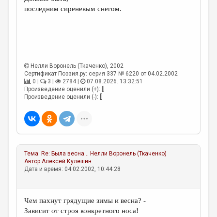
МАЛАЯ ПРОЗА
последним сиреневым снегом.
ЭССЕИСТИКА
ЛИТЕРАТУРОВЕДЕНИЕ
КУЛЬТУРОВЕДЕНИЕ
Нелли Воронель (Ткаченко)
, 2002
ПУБЛИЦИСТИКА
Сертификат Поэзия.ру: серия 337 № 6220 от 04.02.2002
0 |
3 |
2784 |
07.08.2026. 13:32:51
РЕЦЕНЗИРОВАНИЕ
Произведение оценили (+): []
Произведение оценили (-): []
ЦИКЛЫ ПУБЛИКАЦИЙ
ТРЕДИАКОВСКИЙ
МЕДИА
Тема:
Re: Была весна…
Нелли Воронель (Ткаченко)
ВКОНТАКТЕ
Автор
Алексей Кулешин
Дата и время: 04.02.2002, 10:44:28
Чем пахнут грядущие зимы и весна? -
Зависит от строя конкретного носа!