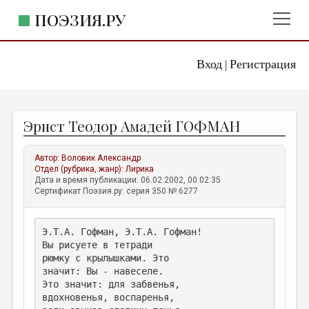
ПОЭЗИЯ.РУ
Вход
Регистрация
ГЛАВНОЕ МЕНЮ
|
ПОЭЗИЯ.РУ
ИЗДАТЕЛЬСТВО
Эрнст Теодор Амадей ГОФМАН
ЖАНРЫ
АВТОРЫ
Автор:
Воловик Александр
Отдел (рубрика, жанр):
Лирика
КОММЕНТАРИИ
Дата и время публикации: 06.02.2002, 00:02:35
Сертификат Поэзия.ру: серия 350 № 6277
ЛИТСАЛОН
НОВОСТИ
Э.Т.А. Гофман, Э.Т.А. Гофман!
Вы рисуете в тетради
ПРАВИЛА САЙТА
рюмку с крылышками. Это
значит: Вы - навеселе.
ОТДЕЛЫ И РУБРИКИ
Это значит: для забвенья,
вдохновенья, воспаренья,
ИЗБРАННОЕ