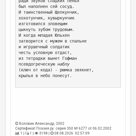
ради звуков сладких пенья
был наполнен сей сосуд.
ДАЙДЖЕСТ
И таинственный Щелкунчик,
хохотунчик, кувыркунчик
ПРОИЗВЕДЕНИЯ
изготовился зловещим
цыкнуть зубом трудовым.
ПЕРЕВОДЫ
И когда младая Юльхен
КОНКУРСЫ
затворится с мужем в спальне
и игрушечный солдатик
ДЕТСКАЯ КОМНАТА
честь условную отдаст,
из тетрадки вынет Гофман
КНИЖНАЯ ПОЛКА
псевдогреческую 
наблу
(ключ от кода) - рюмка звякнет,
ОБЗОР ЛИТЕРАТУРЫ
крылья в небо понесут. 
СТРАНИЦЫ ПАМЯТИ
ОБЪЯВЛЕНИЯ
КОЛОНКА РЕДАКТОРА
РЕДКОЛЛЕГИЯ
Воловик Александр
, 2002
ОТ РЕДАКЦИИ
Сертификат Поэзия.ру: серия 350 № 6277 от 06.02.2002
1 |
1 |
3198 |
08.08.2026. 02:57:09