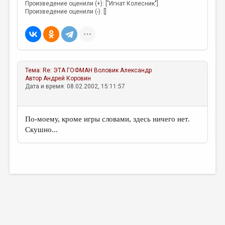
МАЛАЯ ПРОЗА
Произведение оценили (+): ["Игнат Колесник"]
Произведение оценили (-): []
ЭССЕИСТИКА
ЛИТЕРАТУРОВЕДЕНИЕ
КУЛЬТУРОВЕДЕНИЕ
Тема:
Re: ЭТА ГОФМАН
Воловик Александр
ПУБЛИЦИСТИКА
Автор
Андрей Коровин
Дата и время: 08.02.2002, 15:11:57
РЕЦЕНЗИРОВАНИЕ
ЦИКЛЫ ПУБЛИКАЦИЙ
По-моему, кроме игры словами, здесь ничего нет.
ТРЕДИАКОВСКИЙ
Скушно...
МЕДИА
ВКОНТАКТЕ