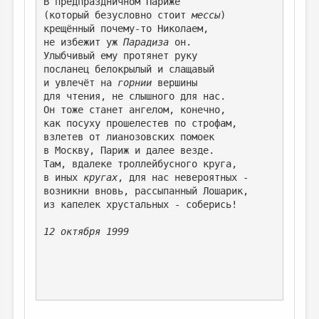
В предпраздничном Париже
(который безусловно стoит 
мессы
)
ДАЙДЖЕСТ
крещённый почему-то Николаем,
не избежит уж 
Парадиза 
он. 
ПРОИЗВЕДЕНИЯ
Улыбчивый ему протянет руку
посланец белокрылый и слащавый
ПЕРЕВОДЫ
и увлечёт на 
горнии
 вершины
КОНКУРСЫ
для чтения, не слышного для нас. 
Он тоже станет ангелом, конечно,
ДЕТСКАЯ КОМНАТА
как посуху прошелестев по строфам,
взлетев от лианозовских помоек
КНИЖНАЯ ПОЛКА
в Москву, Париж и далее везде. 
Там, вдалеке троллейбусного круга,
ОБЗОР ЛИТЕРАТУРЫ
в иных 
кругах
, для нас невероятных -
возникни вновь, рассыпанный Лошарик,
СТРАНИЦЫ ПАМЯТИ
из капелек хрустальных - соберись!
ОБЪЯВЛЕНИЯ
12 октября 1999 
КОЛОНКА РЕДАКТОРА
РЕДКОЛЛЕГИЯ
ОТ РЕДАКЦИИ