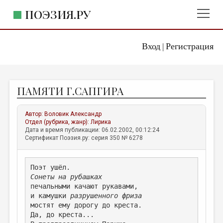
ПОЭЗИЯ.РУ
Вход
Регистрация
ГЛАВНОЕ МЕНЮ
|
ПОЭЗИЯ.РУ
ИЗДАТЕЛЬСТВО
ПАМЯТИ Г.САПГИРА
ЖАНРЫ
АВТОРЫ
Автор:
Воловик Александр
Отдел (рубрика, жанр):
Лирика
КОММЕНТАРИИ
Дата и время публикации: 06.02.2002, 00:12:24
Сертификат Поэзия.ру: серия 350 № 6278
ЛИТСАЛОН
НОВОСТИ
Поэт ушёл.
Сонеты на рубашках
ПРАВИЛА САЙТА
печальными качают рукавами,
и камушки 
разрушенного фриза
ОТДЕЛЫ И РУБРИКИ
мостят ему дорогу до креста. 
Да, до креста...
ИЗБРАННОЕ