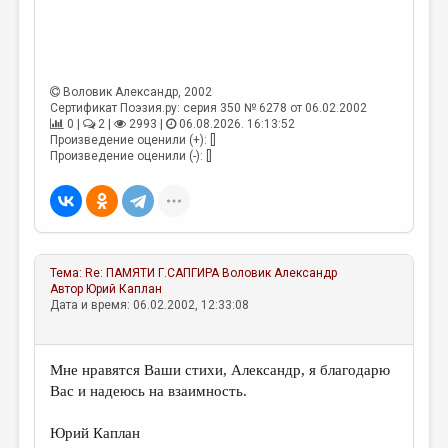
МАЛАЯ ПРОЗА
ЭССЕИСТИКА
ЛИТЕРАТУРОВЕДЕНИЕ
Воловик Александр
, 2002
Сертификат Поэзия.ру: серия 350 № 6278 от 06.02.2002
КУЛЬТУРОВЕДЕНИЕ
0 |
2 |
2993 |
06.08.2026. 16:13:52
Произведение оценили (+): []
ПУБЛИЦИСТИКА
Произведение оценили (-): []
РЕЦЕНЗИРОВАНИЕ
ЦИКЛЫ ПУБЛИКАЦИЙ
ТРЕДИАКОВСКИЙ
Тема:
Re: ПАМЯТИ Г.САПГИРА
Воловик Александр
МЕДИА
Автор
Юрий Каплан
Дата и время: 06.02.2002, 12:33:08
ВКОНТАКТЕ
Мне нравятся Ваши стихи, Александр, я благодарю
Вас и надеюсь на взаимность.
Юрий Каплан