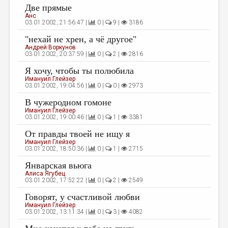
Две прямые
ДАЙДЖЕСТ
Анс
03.01.2002, 21:56:47 |
0 |
9 |
3186
ПРОИЗВЕДЕНИЯ
"нехай не хрен, а чё другое"
Андрей Воркунов
ПЕРЕВОДЫ
03.01.2002, 20:37:59 |
0 |
2 |
2816
КОНКУРСЫ
Я хочу, чтобы ты полюбила
Имануил Глейзер
ДЕТСКАЯ КОМНАТА
03.01.2002, 19:04:56 |
0 |
0 |
2973
В чужеродном гомоне
КНИЖНАЯ ПОЛКА
Имануил Глейзер
03.01.2002, 19:00:46 |
0 |
1 |
3381
ОБЗОР ЛИТЕРАТУРЫ
От правды твоей не ищу я
СТРАНИЦЫ ПАМЯТИ
Имануил Глейзер
03.01.2002, 18:50:36 |
0 |
1 |
2715
ОБЪЯВЛЕНИЯ
Январская вьюга
Алиса Ягубец
КОЛОНКА РЕДАКТОРА
03.01.2002, 17:52:22 |
0 |
2 |
2549
РЕДКОЛЛЕГИЯ
Говорят, у счастливой любви
Имануил Глейзер
03.01.2002, 13:11:34 |
0 |
3 |
4082
ОТ РЕДАКЦИИ