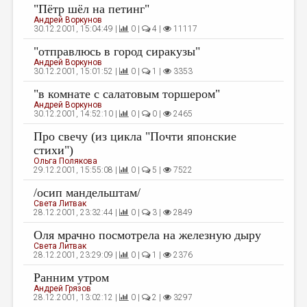
"Пётр шёл на петинг"
Андрей Воркунов
30.12.2001, 15:04:49 |
0 |
4 |
11117
"отправлюсь в город сиракузы"
Андрей Воркунов
30.12.2001, 15:01:52 |
0 |
1 |
3353
"в комнате с салатовым торшером"
Андрей Воркунов
30.12.2001, 14:52:10 |
0 |
0 |
2465
Про свечу (из цикла "Почти японские
стихи")
Ольга Полякова
29.12.2001, 15:55:08 |
0 |
5 |
7522
/осип мандельштам/
Света Литвак
28.12.2001, 23:32:44 |
0 |
3 |
2849
Оля мрачно посмотрела на железную дыру
Света Литвак
28.12.2001, 23:29:09 |
0 |
1 |
2376
Ранним утром
Андрей Грязов
28.12.2001, 13:02:12 |
0 |
2 |
3297