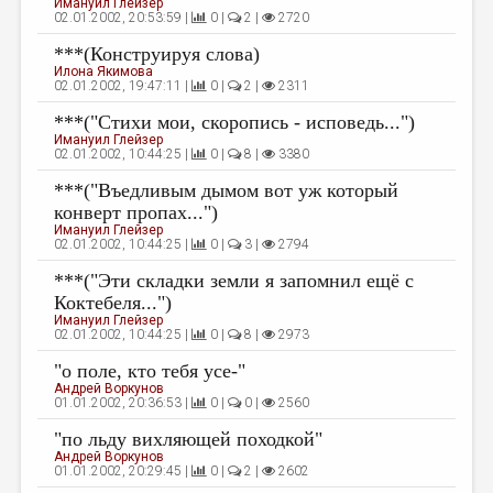
Имануил Глейзер
02.01.2002, 20:53:59 |
0 |
2 |
2720
***(Конструируя слова)
Илона Якимова
02.01.2002, 19:47:11 |
0 |
2 |
2311
***("Стихи мои, скоропись - исповедь...")
Имануил Глейзер
02.01.2002, 10:44:25 |
0 |
8 |
3380
***("Въедливым дымом вот уж который
конверт пропах...")
Имануил Глейзер
02.01.2002, 10:44:25 |
0 |
3 |
2794
***("Эти складки земли я запомнил ещё с
Коктебеля...")
Имануил Глейзер
02.01.2002, 10:44:25 |
0 |
8 |
2973
"о поле, кто тебя усе-"
Андрей Воркунов
01.01.2002, 20:36:53 |
0 |
0 |
2560
"по льду вихляющей походкой"
Андрей Воркунов
01.01.2002, 20:29:45 |
0 |
2 |
2602