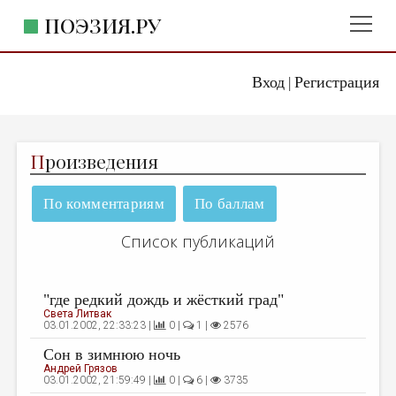
ПОЭЗИЯ.РУ
Вход
Регистрация
ГЛАВНОЕ МЕНЮ
|
ПОЭЗИЯ.РУ
ИЗДАТЕЛЬСТВО
П
роизведения
ЖАНРЫ
АВТОРЫ
По комментариям
По баллам
КОММЕНТАРИИ
Список публикаций
ЛИТСАЛОН
НОВОСТИ
"где редкий дождь и жёсткий град"
Света Литвак
ПРАВИЛА САЙТА
03.01.2002, 22:33:23 |
0 |
1 |
2576
Сон в зимнюю ночь
ОТДЕЛЫ И РУБРИКИ
Андрей Грязов
03.01.2002, 21:59:49 |
0 |
6 |
3735
ИЗБРАННОЕ