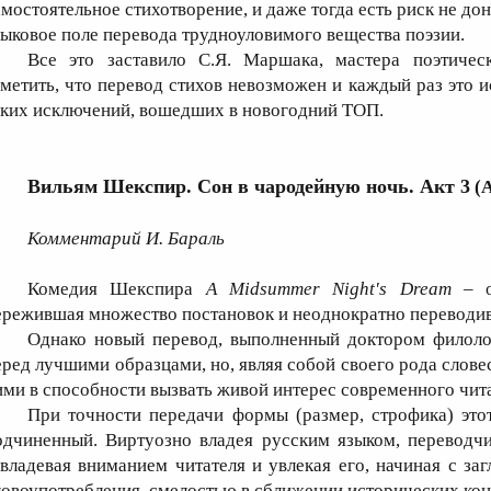
амостоятельное стихотворение, и даже тогда есть риск не до
зыковое поле перевода трудноуловимого вещества поэзии.
Все это заставило С.Я. Маршака, мастера поэтическ
аметить, что перевод стихов невозможен и каждый раз это 
аких исключений, вошедших в новогодний ТОП.
Вильям Шекспир. Сон в чародейную ночь. Акт 3
(А
Комментарий И. Бараль
Комедия Шекспира
A
Midsummer
Night
'
s
Dream
– 
ережившая множество постановок и неоднократно переводив
Однако новый перевод, выполненный доктором филолог
еред лучшими образцами, но, являя собой своего рода слов
ими в способности вызвать живой интерес современного чита
При точности передачи формы (размер, строфика) это
одчиненный. Виртуозно владея русским языком, переводчи
авладевая вниманием читателя и увлекая его, начиная с за
ловоупотребления, смелостью в сближении исторических кон