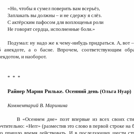
«Но, чтобы я сумел поверить вам всерьёз,
Заплакать вы должны – и не сдержу я слёз.
С актёрским пафосом для воплощенья роли
Не говорят сердца, исполненные боли.»
Подумал: ну надо же к чему-нибудь придраться. А, вот –
б анекдоте, а о басне. Впрочем, соответствующим обр
некдотом, и наоборот.
* * *
Райнер Мария Рильке. Осенний день
(Ольга Нуар)
Комментарий В. Маринина
В «Осеннем дне» поэт впервые из всех своих сти
очтительно: «Herr» (разместив это слово в первой строке на
то пришло время действовать. И в последующих шести ст