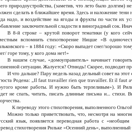
сего природоустройства, (заметив, что лето было долгим) н
олжен сделать в ближайшее время. Здесь и наложение тени 
уда надо, и воздействие на ягоды и фрукты по части их ус
обавление заключительной сладости в виноградный сок. Инач
В 8-й строке – крутой поворот тематики (у кого сейча
местным вспомнить стихотворение Ницше «В одиночест
ильковского – в 1884 году: «Скоро выпадет снег/хорошо тому,
ег/ горе тому, у кого дома нет!»
В нашем случае, «домоуправитель» начинает говорить
изненной ситуации. Жалуется? Отнюдь! Скорее, подводит п
И что дальше? Пару недель назад дельный совет на этот 
юста Родена: „Il faut travailler rien que travailler. Et il fau
ругого кроме работы. И нужно быть терпеливым»). И Риль
удет не спать, читать, писать длинные письма и... стихи.
ворчества.
К переводу этого стихотворения, выполненного Ольгой
Можно только приветствовать, что, несмотря на многи
усский язык, появляется переводная работа с «необщим 
еревод стихотворения Рильке «Осенний день», выполненный