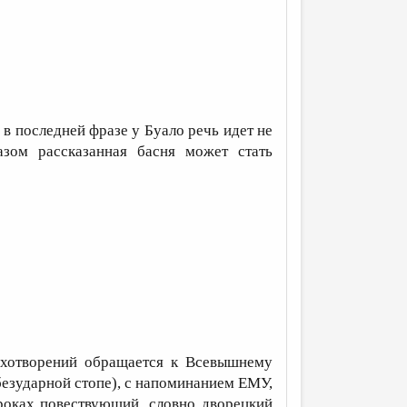
 в последней фразе у Буало речь идет не
азом рассказанная басня может стать
хотворений обращается к Всевышнему
 безударной стопе), с напоминанием ЕМУ,
роках повествующий, словно дворецкий