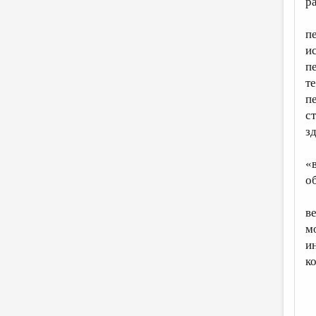
р
п
и
п
т
п
с
з
«
о
в
м
и
к