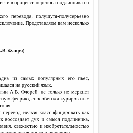
нести в процессе переноса подлинника на
ого перевода, полушутя-полусерьезно
исключение. Представляем вам несколько
.В. Флоря)
одна из самых популярных его пьес,
шаяся на русский язык.
ии А.В. Флорей, не только не меркнет
есную феерию, способен конкурировать с
теля.
т перевод нельзя классифицировать как
к воссоздает дух и смысл подлинника,
главия, свежестью и изобретательностью
текстов подлинника и перевода: