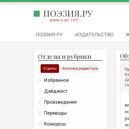
ПОЭЗИЯ.РУ
poezia.ru est. 2001
ПОЭЗИЯ.РУ
ИЗДАТЕЛЬСТВО
Об
О
тделы и рубрики
Отделы
Колонка редактора
Пу
От
Избранное
Да
Се
Дайджест
Произведения
в
п
Переводы
р
Конкурсы
п