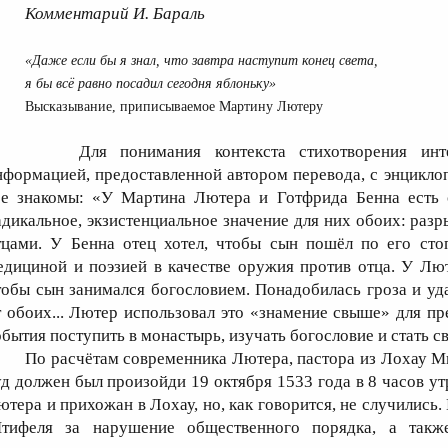
Комментарий И. Бараль
«Даже если бы я знал, что завтра наступит конец света,
я бы всё равно посадил сегодня яблоньку»
Высказывание, приписываемое Мартину Лютеру
Для понимания контекста стихотворения интер
нформацией, предоставленной автором перевода, с энциклоп
се знакомы: «У Мартина Лютера и Готфрида Бенна есть 
адикальное, экзистенциальное значение для них обоих: раз
тцами. У Бенна отец хотел, чтобы сын пошёл по его сто
едициной и поэзией в качестве оружия против отца. У Лют
тобы сын занимался богословием. Понадобилась гроза и уд
т обоих... Лютер использовал это «знамение свыше» для пр
обытия поступить в монастырь, изучать богословие и стать 
По расчётам современника Лютера, пастора из Лохау 
уд должен был произойди 19 октября 1533 года в 8 часов ут
ютера и прихожан в Лохау, но, как говорится, не случились
тифеля за нарушение общественного порядка, а так