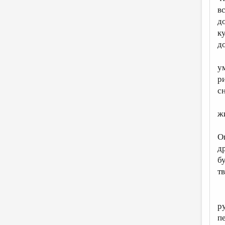
в
д
к
д
у
р
сн
ж
Ог
д
б
т
р
п