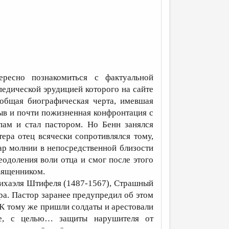
есно познакомиться с фактуальной
едической эрудицией которого на сайте
общая биографическая черта, имевшая
рыв и почти пожизненная конфронтация с
пам и стал пастором. Но Бенн занялся
ера отец всячески сопротивлялся тому,
ар молнии в непосредственной близости
еодоления воли отца и смог после этого
священником.
Михаэля Штифеля (1487-1567), Страшный
ра. Пастор заранее предупредил об этом
. К тому же пришли солдаты и арестовали
же, с целью… защиты нарушителя от