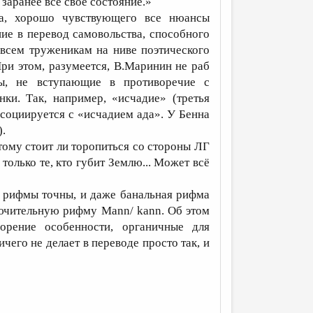
заранее всё своё состояние.»
, хорошо чувствующего все нюансы
ие в перевод самовольства, способного
всем труженикам на ниве поэтического
При этом, разумеется, В.Маринин не раб
сы, не вступающие в противоречие с
ки. Так, например, «исчадие» (третья
ассоциируется с «исчадием ада». У Бенна
).
тому стоит ли торопиться со стороны ЛГ
олько те, кто губит Землю... Может всё
, рифмы точны, и даже банальная рифма
лючительную рифму Mann/ kann. Об этом
орение особенности, органичные для
его не делает в переводе просто так, и