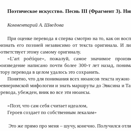
Поэтическое искусство. Песнь III (Фрагмент 3). Н
Комментарий А. Шведова
При оценке перевода я сперва смотрю на то, как он вос
ризнать его поэзией независимо от текста оригинала. И л
оответствует этому самому оригиналу.
«L’art poétique», пожалуй, самое значимое произ
роизведение написано почти более 300-т лет назад, понима
втору перевода в целом удалось это сохранить.
Понятно, что для понимания всех нюансов текста нужно 
ревнеримской мифологии и знать маршруты до Эвксина и Тан
еревода, убежден, вник во все эти нюансы.
«Поэт, что сам себя считает идеалом,
Героев создает по собственным лекалам»
Это же прямо про меня – шучу, конечно. Получился отли