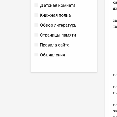
с
Детская комната
я
Книжная полка
з
Обзор литературы
т
Страницы памяти
Правила сайта
Объявления
п
п
н
п
з
с