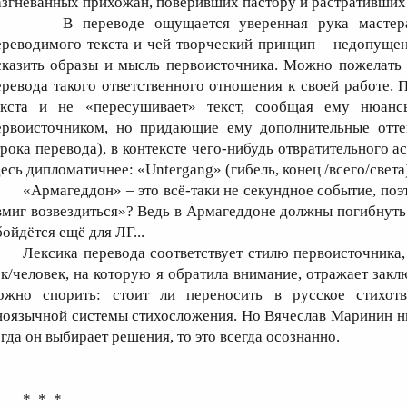
азгневанных прихожан, поверивших пастору и растративших 
В переводе ощущается уверенная рука мастера
ереводимого текста и чей творческий принцип – недопущен
сказить образы и мысль первоисточника. Можно пожелать 
еревода такого ответственного отношения к своей работе. 
екста и не «пересушивает» текст, сообщая ему нюан
ервоисточником, но придающие ему дополнительные оттен
трока перевода), в контексте чего-нибудь отвратительного 
десь дипломатичнее: «Untergang» (гибель, конец /всего/света
«Армагеддон» – это всё-таки не секундное событие, поэ
вмиг возвездиться»? Ведь в Армагеддоне должны погибнуть т
бойдётся ещё для ЛГ...
Лексика перевода соответствует стилю первоисточника
ек/человек, на которую я обратила внимание, отражает зак
ожно спорить: стоит ли переносить в русское стихотв
ноязычной системы стихосложения. Но Вячеслав Маринин нич
огда он выбирает решения, то это всегда осознанно.
* * *