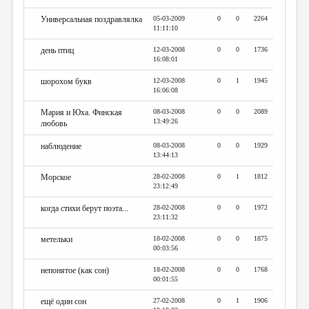
Универсальная поздравлялка
05-03-2009
0
0
2264
11:11:10
день птиц
12-03-2008
0
0
1736
16:08:01
шорохом букв
12-03-2008
0
1
1945
16:06:08
Мария и Юха. Финская
08-03-2008
0
0
2089
13:49:26
любовь
наблюдение
08-03-2008
0
0
1929
13:44:13
Морское
28-02-2008
0
1
1812
23:12:49
когда стихи берут поэта...
28-02-2008
0
0
1972
23:11:32
метельки
18-02-2008
0
0
1875
00:03:56
непонятое (как сон)
18-02-2008
0
0
1768
00:01:55
ещё один сон
27-02-2008
0
1
1906