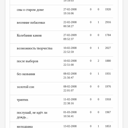
19:18:03
сны о старом доме
27-02-2008
0
0
1920
19:16:06
весенние побасенки
22-02-2008
0
1
2916
00:58:27
Колебания камня
27-02-2009
0
0
1784
09:52:37
возможность творчества
10-02-2008
0
1
2027
22:52:59
после выборов
10-02-2008
0
2
1880
22:51:00
без названия
08-02-2008
0
1
1931
21:56:47
золотой сон
08-02-2008
0
0
1976
22:01:07
триптих
11-02-2008
0
0
1918
22:38:16
послушай, не идёт ли
01-03-2008
0
0
1967
10:56:41
дождь...
мелодрама
13-02-2008
0
1
1853