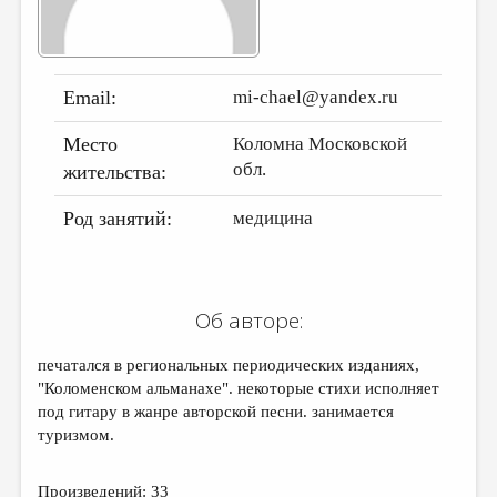
ДАЙДЖЕСТ
ПРОИЗВЕДЕНИЯ
Email:
mi-chael@yandex.ru
ПЕРЕВОДЫ
Место
Коломна Московской
КОНКУРСЫ
обл.
жительства:
ДЕТСКАЯ КОМНАТА
Род занятий:
медицина
КНИЖНАЯ ПОЛКА
ОБЗОР ЛИТЕРАТУРЫ
СТРАНИЦЫ ПАМЯТИ
Об авторе:
ОБЪЯВЛЕНИЯ
печатался в региональных периодических изданиях,
"Коломенском альманахе". некоторые стихи исполняет
КОЛОНКА РЕДАКТОРА
под гитару в жанре авторской песни. занимается
РЕДКОЛЛЕГИЯ
туризмом.
ОТ РЕДАКЦИИ
Произведений: 33