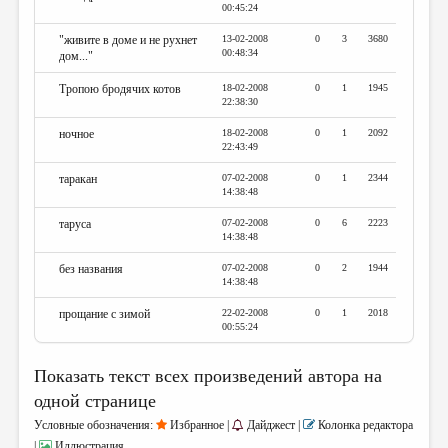
00:45:24
"живите в доме и не рухнет
13-02-2008
0
3
3680
00:48:34
дом..."
Тропою бродячих котов
18-02-2008
0
1
1945
22:38:30
ночное
18-02-2008
0
1
2092
22:43:49
таракан
07-02-2008
0
1
2344
14:38:48
таруса
07-02-2008
0
6
2223
14:38:48
без названия
07-02-2008
0
2
1944
14:38:48
прощание с зимой
22-02-2008
0
1
2018
00:55:24
Показать текст всех произведений автора на
одной странице
Условные обозначения:
Избранное |
Дайджест |
Колонка редактора
|
Иллюстрация