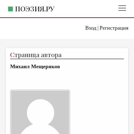
ПОЭЗИЯ.РУ
Вход
Регистрация
ГЛАВНОЕ МЕНЮ
|
ПОЭЗИЯ.РУ
ИЗДАТЕЛЬСТВО
С
траница автора
ЖАНРЫ
Михаил Мещеряков
АВТОРЫ
КОММЕНТАРИИ
ЛИТСАЛОН
НОВОСТИ
ПРАВИЛА САЙТА
ОТДЕЛЫ И РУБРИКИ
ИЗБРАННОЕ