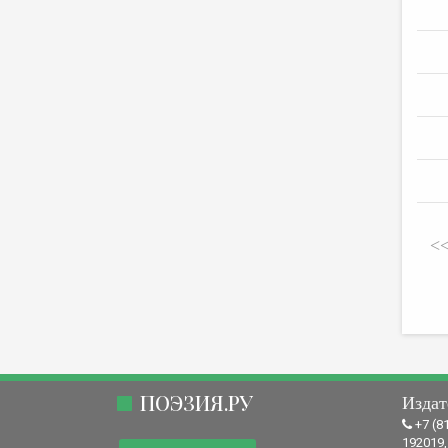
<
ПОЭЗИЯ.РУ
Издат
+7 (8
192019,