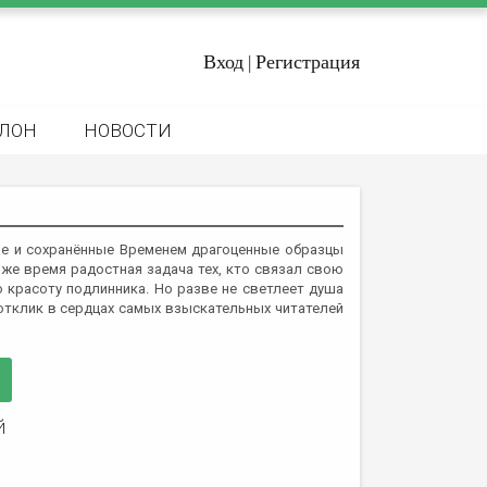
Вход
Регистрация
|
ЛОН
НОВОСТИ
ые и сохранённые Временем драгоценные образцы
 же время радостная задача тех, кто связал свою
ю красоту подлинника. Но разве не светлеет душа
отклик в сердцах самых взыскательных читателей
й