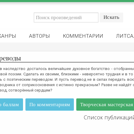
ЖАНРЫ
АВТОРЫ
КОММЕНТАРИИ
ЛИТСА
реводы
в наследство досталось величайшее духовное богатство - отобранн
вой поэзии. Сделать их своими, близкими - невероятно трудная и в то
ь с поэтическим переводом. И пусть перевод не в силах передать вс
водчика от соприкосновения с истинно прекрасным? Разве не найдёт 
вод, сотворённый сердцем?
о баллам
По комментариям
Творческая мастерская
Список публикаци