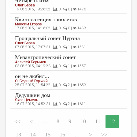
Четыре платья
Олег Барва
19.08.2015, 19:26:32 |
0 |
0 |
1476
Квинтэссенция триолетов
Максим Егоров
17.08.2015, 14:16:02 |
0 |
0 |
1483
Прощальный сонет Цурэна
Олег Барва
07.08.2015, 17:07:31 |
0 |
1 |
1581
Мизантропический сонет
Алексей Борычев
03.08.2015, 04:19:23 |
0 |
1 |
1557
он не любил...
О. Бедный-Горький
25.07.2015, 11:54:22 |
0 |
2 |
1653
Дедушкин дом
Яков Цемель
16.07.2015, 14:52:31 |
0 |
2 |
1611
<<
<
…
8
9
10
11
12
13
14
15
16
…
>
>>