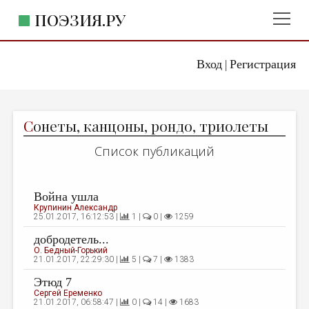
ПОЭЗИЯ.РУ
Вход
Регистрация
ГЛАВНОЕ МЕНЮ
|
ПОЭЗИЯ.РУ
ИЗДАТЕЛЬСТВО
С
онеты, канцоны, рондо, триолеты
ЖАНРЫ
Список публикаций
АВТОРЫ
КОММЕНТАРИИ
Война ушла
ЛИТСАЛОН
Крупинин Александр
25.01.2017, 16:12:53 |
1 |
0 |
1259
НОВОСТИ
добродетель...
О. Бедный-Горький
ПРАВИЛА САЙТА
21.01.2017, 22:29:30 |
5 |
7 |
1383
Этюд 7
ОТДЕЛЫ И РУБРИКИ
Сергей Еременко
21.01.2017, 06:58:47 |
0 |
14 |
1683
ИЗБРАННОЕ