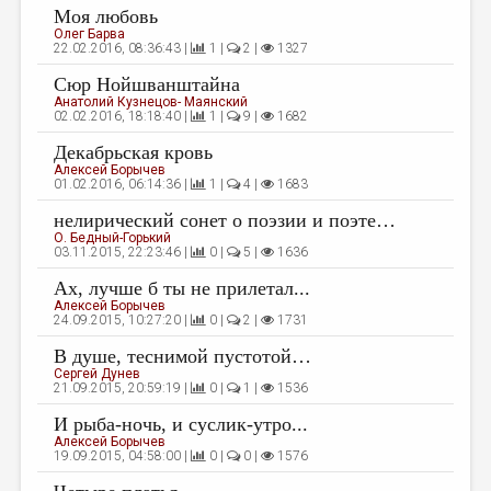
Моя любовь
Олег Барва
22.02.2016, 08:36:43 |
1 |
2 |
1327
Сюр Нойшванштайна
Анатолий Кузнецов- Маянский
02.02.2016, 18:18:40 |
1 |
9 |
1682
Декабрьская кровь
Алексей Борычев
01.02.2016, 06:14:36 |
1 |
4 |
1683
нелирический сонет о поэзии и поэте…
О. Бедный-Горький
03.11.2015, 22:23:46 |
0 |
5 |
1636
Ах, лучше б ты не прилетал...
Алексей Борычев
24.09.2015, 10:27:20 |
0 |
2 |
1731
В душе, теснимой пустотой…
Сергей Дунев
21.09.2015, 20:59:19 |
0 |
1 |
1536
И рыба-ночь, и суслик-утро...
Алексей Борычев
19.09.2015, 04:58:00 |
0 |
0 |
1576