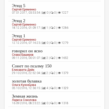
Этюд 5
ДАЙДЖЕСТ
Сергей Еременко
07.01.2017, 03:53:54 |
0 |
0 |
1227
ПРОИЗВЕДЕНИЯ
Этюд 2
ПЕРЕВОДЫ
Сергей Еременко
18.12.2016, 01:09:17 |
1 |
2 |
1286
КОНКУРСЫ
Этюд 1
Сергей Еременко
ДЕТСКАЯ КОМНАТА
12.12.2016, 07:16:23 |
0 |
0 |
1279
КНИЖНАЯ ПОЛКА
говорил он ясно
Слава Баширов
ОБЗОР ЛИТЕРАТУРЫ
09.11.2016, 00:01:07 |
2 |
2 |
1652
Сонет по псалму 150
СТРАНИЦЫ ПАМЯТИ
Елизавета Дейк
29.10.2016, 22:52:04 |
2 |
2 |
1379
ОБЪЯВЛЕНИЯ
золотая булавка
Ольга Кузнецова
КОЛОНКА РЕДАКТОРА
05.10.2016, 12:36:15 |
4 |
0 |
1329
РЕДКОЛЛЕГИЯ
Земная жизнь
Лариса Соколова
ОТ РЕДАКЦИИ
16.09.2016, 08:23:22 |
0 |
0 |
1318