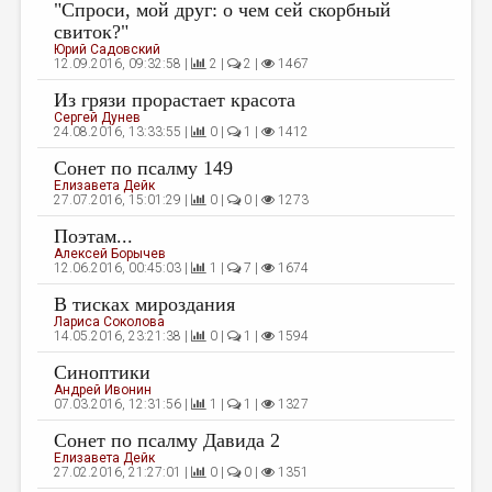
МАЛАЯ ПРОЗА
"Спроси, мой друг: о чем сей скорбный
свиток?"
ЭССЕИСТИКА
Юрий Садовский
12.09.2016, 09:32:58 |
2 |
2 |
1467
ЛИТЕРАТУРОВЕДЕНИЕ
Из грязи прорастает красота
Сергей Дунев
КУЛЬТУРОВЕДЕНИЕ
24.08.2016, 13:33:55 |
0 |
1 |
1412
ПУБЛИЦИСТИКА
Сонет по псалму 149
Елизавета Дейк
РЕЦЕНЗИРОВАНИЕ
27.07.2016, 15:01:29 |
0 |
0 |
1273
Поэтам...
ЦИКЛЫ ПУБЛИКАЦИЙ
Алексей Борычев
12.06.2016, 00:45:03 |
1 |
7 |
1674
ТРЕДИАКОВСКИЙ
В тисках мироздания
МЕДИА
Лариса Соколова
14.05.2016, 23:21:38 |
0 |
1 |
1594
ВКОНТАКТЕ
Синоптики
Андрей Ивонин
07.03.2016, 12:31:56 |
1 |
1 |
1327
Сонет по псалму Давида 2
Елизавета Дейк
27.02.2016, 21:27:01 |
0 |
0 |
1351