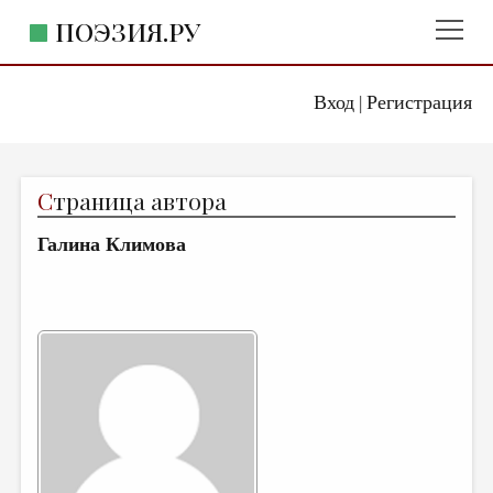
ПОЭЗИЯ.РУ
Вход
Регистрация
ГЛАВНОЕ МЕНЮ
|
ПОЭЗИЯ.РУ
ИЗДАТЕЛЬСТВО
С
траница автора
ЖАНРЫ
Галина Климова
АВТОРЫ
КОММЕНТАРИИ
ЛИТСАЛОН
НОВОСТИ
ПРАВИЛА САЙТА
ОТДЕЛЫ И РУБРИКИ
ИЗБРАННОЕ