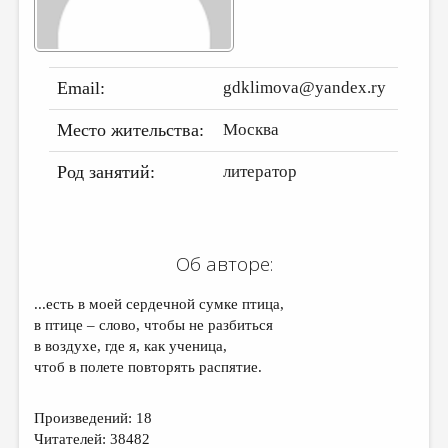
ДАЙДЖЕСТ
ПРОИЗВЕДЕНИЯ
Email:
gdklimova@yandex.ry
ПЕРЕВОДЫ
Место жительства:
Москва
КОНКУРСЫ
ДЕТСКАЯ КОМНАТА
Род занятий:
литератор
КНИЖНАЯ ПОЛКА
ОБЗОР ЛИТЕРАТУРЫ
Об авторе:
СТРАНИЦЫ ПАМЯТИ
...есть в моей сердечной сумке птица,
ОБЪЯВЛЕНИЯ
в птице – слово, чтобы не разбиться
в воздухе, где я, как ученица,
КОЛОНКА РЕДАКТОРА
чтоб в полете повторять распятие.
РЕДКОЛЛЕГИЯ
ОТ РЕДАКЦИИ
Произведений: 18
Читателей: 38482