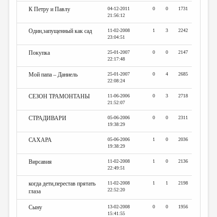
К Петру и Павлу
04-12-2011
0
0
1731
21:56:12
Один,запущенный как сад
11-02-2008
1
3
2242
23:04:51
Покупка
25-01-2007
0
0
2147
22:17:48
Мой папа – Даниель
25-01-2007
0
4
2685
22:08:24
СЕЗОН ТРАМОНТАНЫ
11-06-2006
0
3
2718
21:52:07
СТРАДИВАРИ
05-06-2006
0
0
2311
19:38:29
САХАРА
05-06-2006
1
0
2036
19:38:29
Вирсавия
11-02-2008
1
0
2136
22:49:51
когда дети,перестав прятать
11-02-2008
1
1
2198
22:52:20
глаза
Сыну
13-02-2008
0
0
1956
15:41:55