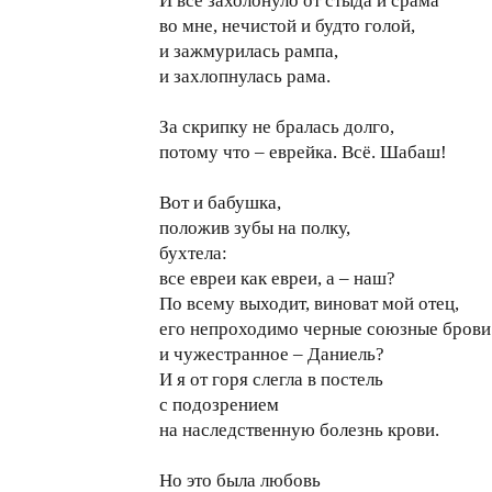
И всё захолонуло от стыда и срама
во мне, нечистой и будто голой,
и зажмурилась рампа,
и захлопнулась рама.
За скрипку не бралась долго,
потому что – еврейка. Всё. Шабаш!
Вот и бабушка,
положив зубы на полку,
бухтела:
все евреи как евреи, а – наш?
По всему выходит, виноват мой отец,
его непроходимо черные союзные брови
и чужестранное – Даниель?
И я от горя слегла в постель
с подозрением
на наследственную болезнь крови.
Но это была любовь