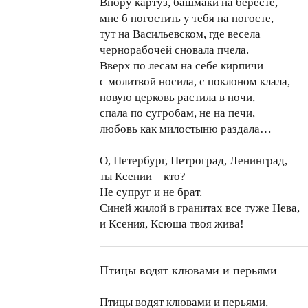
Впору картуз, башмаки на берёсте,
мне б погостить у тебя на погосте,
тут на Васильевском, где весела
чернорабочей сновала пчела.
Вверх по лесам на себе кирпичи
с молитвой носила, с поклоном клала,
новую церковь растила в ночи,
спала по сугробам, не на печи,
любовь как милостыню раздала…
О, Петербург, Петроград, Ленинград,
ты Ксении – кто?
Не супруг и не брат.
Синей жилой в гранитах все туже Нева,
и Ксения, Ксюша твоя жива!
Птицы водят клювами и перьями
Птицы водят клювами и перьями,