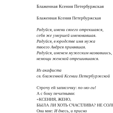
Блаженная Ксения Петербуржская
Блаженная Ксения Петербуржская
Радуйся, имени своего отрекшаяся,
себя же умершей именовавшая.
Радуйся, в юродстве имя мужа
твоего Андрея принявшая.
Радуйся, именем мужеским назвавшись,
немощи женской отрешившаяся.
Из акафиста
св. блаженной Ксении Петербуржской
Строчу ей записочку:
по-мо-ги!
А с боку печатными:
«КСЕНИЯ, ЖЕНО,
БЫЛА ЛИ ХОТЬ СЧАСТЛИВА? НЕ СОЛ
Она мне:
И днесь, и присно