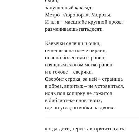
Один,
запущенный как сад.
Метро «Аэропорт». Морозы.
И ты в – масштабе крупной прозы –
размениваешь пятьдесят.
Кавычки снявши и очки,
очнешься на плече окраин,
опасно болен или странен,
изящным слогом метко ранен,
и в голове – сверчки.
Свербит строка, за ней – страница
в обрез, впритык – не устраниться,
ночь под копирку не ложится
в библиотеке снов твоих,
где ни угла, ни койки на двоих.
когда дети,перестав прятать глаза