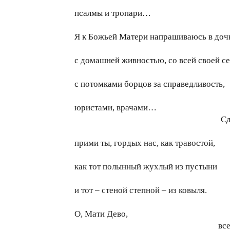
псалмы и тропари…
Я к Божьей Матери напрашиваюсь в доч
с домашней живностью, со всей своей с
с потомками борцов за справедливость,
юристами, врачами…
Сд
прими ты, гордых нас, как травостой,
как тот полынный жухлый из пустыни
и тот – стеной степной – из ковыля.
О, Мати Дево,
все