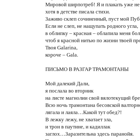
Мировой ширпотреб! Я и плакать уже не
хотя в детстве писала стихи.
Заживо склеп сочиненный, пуст мой Пуб
Если не слеп, не нащупать родного угла,
в облипку – красная – облапила меня бол
чтоб я красной нитью по жизни твоей пр
Твоя Galarina,
короче – Gala.
ПИСЬМО В РАЗГАР ТРАМОНТАНЫ
Мой далекий Дали,
я послала во вторник
на листе магнолии свой вялотекущий бре
Всю ночь трамонтана бесовской валторн
лягала и лаяла…Какой тут обед?!
В лежку лежу, не хватает зла,
и трон в паутине, и кадиллак
заглох…Заразительна здесь паранойя.