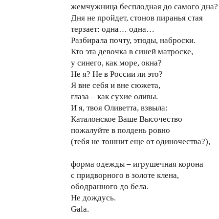
жемчужница бесплодная до самого дна?
Дня не пройдет, стонов пиранья стая
терзает: одна… одна…
Разбирала почту, этюды, наброски.
Кто эта девочка в синей матроске,
у синего, как море, окна?
Не я? Не в России ли это?
Я вне себя и вне сюжета,
глаза – как сухие оливы.
И я, твоя Оливетта, взвыла:
Каталонское Ваше Высочество
пожалуйте в полдень ровно
(тебя не тошнит еще от одиночества?),
форма одежды – игрушечная корона
с придворного в золоте клена,
ободранного до бела.
Не дождусь.
Gala.