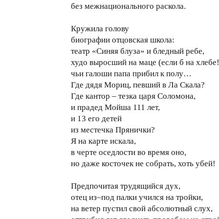
без межнационального раскола.
Кружила голову
биографии отцовская школа:
театр «Синяя блуза» и бледный ребе,
худо выросший на маце (если б на хлебе!
чьи галоши папа прибил к полу…
Где дядя Мориц, певший в Ла Скала?
Где кантор – тезка царя Соломона,
и прадед Мойша 111 лет,
и 13 его детей
из местечка Прянички?
Я на карте искала,
в черте оседлости во время оно,
но даже косточек не собрать, хоть убей!
Предпочитая трудящийся дух,
отец из–под палки учился на тройки,
на ветер пустил свой абсолютный слух,