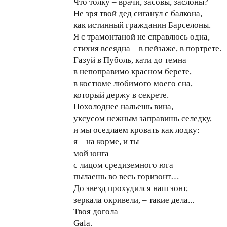
Что толку – врачи, засовы, заслоны?
Не зря твой дед сиганул с балкона,
как истинный гражданин Барселоны.
Я с трамонтаной не справлюсь одна,
стихия всеядна – в пейзаже, в портрете.
Газуй в Пуболь, кати до темна
в непоправимо красном берете,
в костюме любимого моего сна,
который держу в секрете.
Похолоднее нальешь вина,
уксусом нежным заправишь селедку,
и мы оседлаем кровать как лодку:
я – на корме, и ты –
мой юнга
с лицом средиземного юга
пылаешь во весь горизонт…
До звезд прохудился наш зонт,
зеркала окривели, – такие дела...
Твоя догола
Gala.