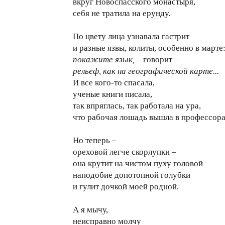
вкруг Новоспасского монастыря,
себя не тратила на ерунду.
По цвету лица узнавала гастрит
и разные язвы, колиты, особенно в марте
покажите язык,
– говорит –
рельеф, как на географической карте...
И все кого-то спасала,
ученые книги писала,
так впряглась, так работала на ура,
что рабочая лошадь вышла в профессора
Но теперь –
ореховой легче скорлупки –
она крутит на чистом пуху головой
наподобие допотопной голубки
и гулит дочкой моей родной.
А я мычу,
неисправно молчу