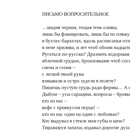
ПИСЬМО ВОПРОСИТЕЛЬНОЕ
…мидия черная, тощая тень оливы,
лишь бы фланировать, лишь бы по пляжу
в бухтах-барахтах, вдоль расписанья отл
в пене прилива, и лет чтоб обоим надцат
Ругаться по-русски? Дразнить вздорным
яблочной грудью, бронзовками чтоб сос
сиена и сепия –
с легкой твоей руки
взмывали и остро зудели в полете?
Пишешь пустую грудь ради формы… А 
Дыбом – усы сарацина, вопросы – бровь
кто из нас –
кофе с привкусом перца! –
кто из нас один на один с любовью?
Кто выдувал в стекле мои губы и шею?
Тиражируя запахи, издавал дорогие дух