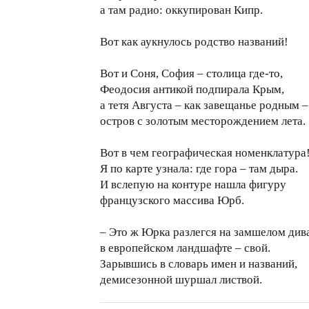
а там радио: оккупирован Кипр.
Вот как аукнулось родство названий!
Вот и Соня, София – столица где-то,
Феодосия антикой подпирала Крым,
а тетя Августа – как завещанье родным –
остров с золотым месторождением лета.
Вот в чем географическая номенклатура
Я по карте узнала: где гора – там дыра.
И вслепую на контуре нашла фигуру
французского массива Юрб.
– Это ж Юрка разлегся на замшелом див
в европейском ландшафте – свой.
Зарывшись в словарь имен и названий,
демисезонной шуршал листвой.