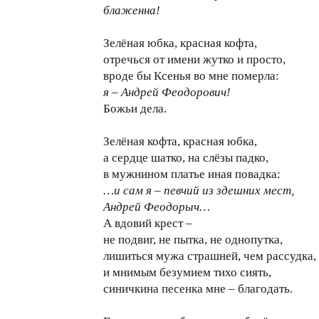
блаженна!
Зелёная юбка, красная кофта,
отречься от имени жутко и просто,
вроде бы Ксенья во мне померла:
я – Андрей Феодорович!
Божьи дела.
Зелёная кофта, красная юбка,
а сердце шатко, на слёзы падко,
в мужнином платье иная повадка:
…и сам я – певчий из здешних мест,
Андрей Феодорыч…
А вдовий крест –
не подвиг, не пытка, не однопутка,
лишиться мужа страшней, чем рассудка,
и мнимым безумием тихо сиять,
синичкина песенка мне – благодать.