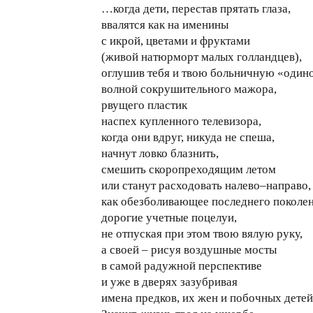
…когда дети, перестав прятать глаза,
ввалятся как на именины
с икрой, цветами и фруктами
(живой натюрморт малых голландцев),
оглушив тебя и твою больничную «один
волной сокрушительного мажора,
рвущего пластик
наспех купленного телевизора,
когда они вдруг, никуда не спеша,
начнут ловко блазнить,
смешить скоропреходящим летом
или станут расходовать налево–направо,
как обезболивающее последнего поколен
дорогие учетные поцелуи,
не отпуская при этом твою вялую руку,
а своей – рисуя воздушные мосты
в самой радужной перспективе
и уже в дверях зазубривая
имена предков, их жен и побочных дет