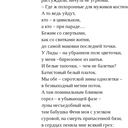
рассуждали, ничуть не угрюмы:
– Где ж похоронные для мужиков костю
А то ведь уйдут,
кто – в цивильном,
а кто – при параде…
Бежим со свертками,
как со свитками жития,
до самой маковки последней точки.
У Лиды – на убранном поле цветочки,
у меня –бирюзовое из шитья.
И белые тапочки, – чем не балетки?
Батистовый белый платок.
Мы обе – сиротской зимы однолетки –
в безвыходный метим поток.
А там поминальным блинком
горел – в убывающей фазе –
луны несъедобный ком,
там бабушка Феня моя с узелком
суровой, на смерть припасенной бязи,
в сердцах пеняла мне всякий грех: