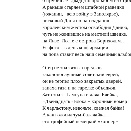
оттрубил лет двадцать прорабом на стро
А раньше старлеем штабной разведки
(южанин,– всю войну в Заполярье),
рисковый Даня по партзаданию
королевским жестом освободил Данию,
чуть не женившись на местной шведке,
на Лизе–Лотте с острова Борнхольм…
Её фото – в день конфирмации –
на попа ставит весь наш семейный аль
Отец не знал языка предков,
законопослушный советский еврей,
он не терпел плохо закрытых дверей,
запаха газа и на тарелке объедков.
Зато знал– Гамсуна и даже Блейка,
«Двенадцать» Блока – коронный номер!
К чарльстону, извольте, свежая байка!
А как голосил тум-балалайка…
его трофейный немецкий «хоннер»!