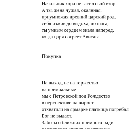
Начальник хора не гасил свой взор.
А ты, жена чужая, окаянная,
приумножая древний царский род,
себя изжив до выдоха, до шага,
ты умным сердцем знала наперед,
когда царя согреет Ависага.
Покупка
На выход, не на торжество
на премиальные
мы с Петровской под Рождество
в перспективе на вырост
отхватили на ярмарке платьица погребал
Бог не выдаст.
Заботы о ближних премного ради