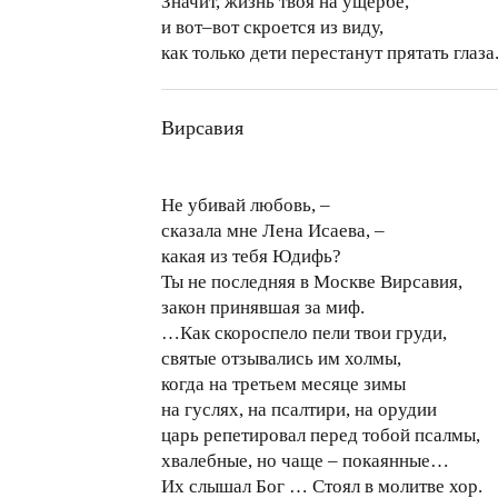
Значит, жизнь твоя на ущербе,
и вот–вот скроется из виду,
как только дети перестанут прятать глаза
Вирсавия
Не убивай любовь, –
сказала мне Лена Исаева, –
какая из тебя Юдифь?
Ты не последняя в Москве Вирсавия,
закон принявшая за миф.
…Как скороспело пели твои груди,
святые отзывались им холмы,
когда на третьем месяце зимы
на гуслях, на псалтири, на орудии
царь репетировал перед тобой псалмы,
хвалебные, но чаще – покаянные…
Их слышал Бог … Стоял в молитве хор.