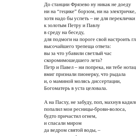
До станции Фрязево ну никак не доеду
ни на “гецике” борзом, ни на электричке,
хотя надо бы успеть – не для переклички
к золотым Петру и Павлу
в среду на беседу,
для подмоги на пороге свой настроить гл
высочайшего трепеща ответа:
вы за что убавили светлый час
скоромимошедшего лета?
Петр и Павел – ни попрека, ни тебе нота
вмиг признали пионерку, что рыдала
и, о маминой молясь диссертации,
Богоматерь в уста целовала.
А на Пасху, не забуду, поп, махнув кадил
попалил мои ресницы-брови-волоса,
будто причастил огнем,
и спасали миром
да ведром святой воды, –