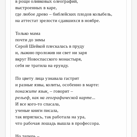
в рощи оливковых олеографий,
выстроенных в каре,
ДАЙДЖЕСТ
где любое древо – библейских плодов колыбель,
ПРОИЗВЕДЕНИЯ
на аттестат зрелости сдавшихся в ноябре.
ПЕРЕВОДЫ
Только мама
почти до зимы
КОНКУРСЫ
Серой Шейкой плескалась в пруду
ДЕТСКАЯ КОМНАТА
и, лыжню проложив ни свет ни заря
вкруг Новоспасского монастыря,
КНИЖНАЯ ПОЛКА
себя не тратила на ерунду.
ОБЗОР ЛИТЕРАТУРЫ
По цвету лица узнавала гастрит
СТРАНИЦЫ ПАМЯТИ
и разные язвы, колиты, особенно в марте:
покажите язык,
– говорит –
ОБЪЯВЛЕНИЯ
рельеф, как на географической карте...
И все кого-то спасала,
КОЛОНКА РЕДАКТОРА
ученые книги писала,
так впряглась, так работала на ура,
РЕДКОЛЛЕГИЯ
что рабочая лошадь вышла в профессора.
ОТ РЕДАКЦИИ
Но теперь –