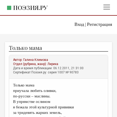
ПОЭЗИЯ.РУ
Вход
Регистрация
ГЛАВНОЕ МЕНЮ
|
ПОЭЗИЯ.РУ
ИЗДАТЕЛЬСТВО
Только мама
ЖАНРЫ
АВТОРЫ
Автор:
Галина Климова
Отдел (рубрика, жанр):
Лирика
КОММЕНТАРИИ
Дата и время публикации: 06.12.2011, 21:31:00
Сертификат Поэзия.ру: серия 1007 № 90783
ЛИТСАЛОН
Только мама
НОВОСТИ
приучала любить оливки,
ПРАВИЛА САЙТА
по-русски – маслины.
В упрямстве ослином
я бежала этой культурной прививки
ОТДЕЛЫ И РУБРИКИ
за тридевять жарких земель,
ИЗБРАННОЕ