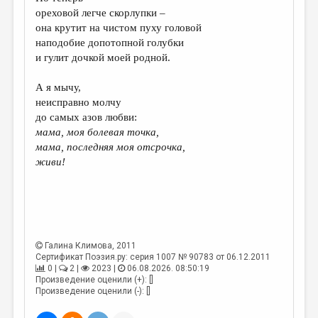
МАЛАЯ ПРОЗА
ореховой легче скорлупки –
она крутит на чистом пуху головой
ЭССЕИСТИКА
наподобие допотопной голубки
ЛИТЕРАТУРОВЕДЕНИЕ
и гулит дочкой моей родной.
КУЛЬТУРОВЕДЕНИЕ
А я мычу,
неисправно молчу
ПУБЛИЦИСТИКА
до самых азов любви:
РЕЦЕНЗИРОВАНИЕ
мама, моя болевая точка,
мама, последняя моя отсрочка,
ЦИКЛЫ ПУБЛИКАЦИЙ
живи!
ТРЕДИАКОВСКИЙ
МЕДИА
ВКОНТАКТЕ
Галина Климова
, 2011
Сертификат Поэзия.ру: серия 1007 № 90783 от 06.12.2011
0 |
2 |
2023 |
06.08.2026. 08:50:19
Произведение оценили (+): []
Произведение оценили (-): []