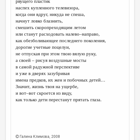
рвущего пластик
наспех купленного телевизора,
ДАЙДЖЕСТ
когда они вдруг, никуда не спеша,
ПРОИЗВЕДЕНИЯ
начнут ловко блазнить,
смешить скоропреходящим летом
ПЕРЕВОДЫ
или станут расходовать налево–направо,
как обезболивающее последнего поколения,
КОНКУРСЫ
дорогие учетные поцелуи,
ДЕТСКАЯ КОМНАТА
не отпуская при этом твою вялую руку,
а своей – рисуя воздушные мосты
КНИЖНАЯ ПОЛКА
в самой радужной перспективе
и уже в дверях зазубривая
ОБЗОР ЛИТЕРАТУРЫ
имена предков, их жен и побочных детей…
СТРАНИЦЫ ПАМЯТИ
Значит, жизнь твоя на ущербе,
и вот–вот скроется из виду,
ОБЪЯВЛЕНИЯ
как только дети перестанут прятать глаза.
КОЛОНКА РЕДАКТОРА
РЕДКОЛЛЕГИЯ
ОТ РЕДАКЦИИ
Галина Климова
, 2008