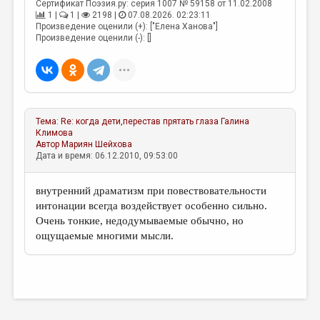
МАЛАЯ ПРОЗА
Сертификат Поэзия.ру: серия 1007 № 59158 от 11.02.2008
1 |
1 |
2198 |
07.08.2026. 02:23:11
Произведение оценили (+): ["Елена Ханова"]
ЭССЕИСТИКА
Произведение оценили (-): []
ЛИТЕРАТУРОВЕДЕНИЕ
КУЛЬТУРОВЕДЕНИЕ
ПУБЛИЦИСТИКА
Тема:
Re: когда дети,перестав прятать глаза
Галина
РЕЦЕНЗИРОВАНИЕ
Климова
Автор
Мариян Шейхова
ЦИКЛЫ ПУБЛИКАЦИЙ
Дата и время: 06.12.2010, 09:53:00
ТРЕДИАКОВСКИЙ
внутренний драматизм при повествовательности
МЕДИА
интонации всегда воздействует особенно сильно.
Очень тонкие, недодумываемые обычно, но
ВКОНТАКТЕ
ощущаемые многими мысли.