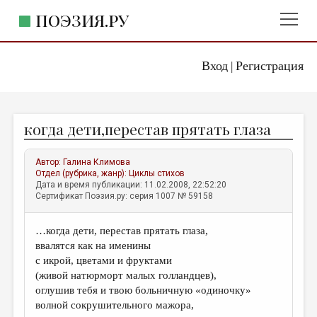
ПОЭЗИЯ.РУ
Вход
Регистрация
ГЛАВНОЕ МЕНЮ
|
ПОЭЗИЯ.РУ
ИЗДАТЕЛЬСТВО
когда дети,перестав прятать глаза
ЖАНРЫ
АВТОРЫ
Автор:
Галина Климова
Отдел (рубрика, жанр):
Циклы стихов
КОММЕНТАРИИ
Дата и время публикации: 11.02.2008, 22:52:20
Сертификат Поэзия.ру: серия 1007 № 59158
ЛИТСАЛОН
…когда дети, перестав прятать глаза,
НОВОСТИ
ввалятся как на именины
ПРАВИЛА САЙТА
с икрой, цветами и фруктами
(живой натюрморт малых голландцев),
оглушив тебя и твою больничную «одиночку»
ОТДЕЛЫ И РУБРИКИ
волной сокрушительного мажора,
ИЗБРАННОЕ